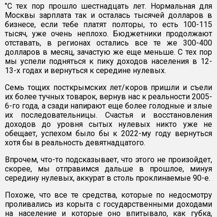
"С тех пор прошло шестнадцать лет. Нормальная для
Москвы зарплата так и осталась тысячей долларов в
бизнесе, если тебе платят полторы, то есть 100-115
тысяч, уже очень неплохо. Бюджетники продолжают
отставать, в регионах остались все те же 300-400
долларов в месяц, зачастую же еще меньше. С тех пор
мы успели подняться к пику доходов населения в 12-
13-х годах и вернуться к середине нулевых.
Семь тощих посткрымских лет/коров пришли и съели
их более тучных товарок, вернув нас к реальности 2005-
6-го года, а сзади напирают еще более голодные и злые
их последовательницы. Счастья и восстановления
доходов до уровня сытых нулевых никто уже не
обещает, успехом было бы к 2022-му году вернуться
хотя бы в реальность девятнадцатого.
Впрочем, что-то подсказывает, что этого не произойдет,
скорее, мы отправимся дальше в прошлое, минуя
середину нулевых, аккурат в столь проклинаемые 90-е.
Похоже, что все те средства, которые по недосмотру
проливались из корыта с государственными доходами
на население и которые оно впитывало, как губка,