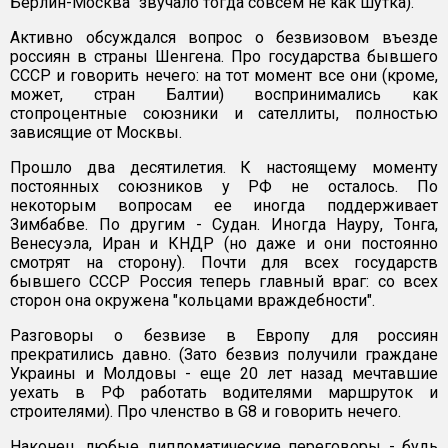
Берлин-Москва" звучало тогда совсем не как шутка).
Активно обсуждался вопрос о безвизовом въезде
россиян в страны Шенгена. Про государства бывшего
СССР и говорить нечего: на тот момент все они (кроме,
может, стран Балтии) воспринимались как
стопроцентные союзники и сателлиты, полностью
зависящие от Москвы.
Прошло два десятилетия. К настоящему моменту
постоянных союзников у РФ не осталось. По
некоторым вопросам ее иногда поддерживает
Зимбабве. По другим - Судан. Иногда Науру, Тонга,
Венесуэла, Иран и КНДР (но даже и они постоянно
смотрят на сторону). Почти для всех государств
бывшего СССР Россия теперь главный враг: со всех
сторон она окружена "кольцами враждебности".
Разговоры о безвизе в Европу для россиян
прекратились давно. (Зато безвиз получили граждане
Украины и Молдовы - еще 20 лет назад мечтавшие
уехать в РФ работать водителями маршруток и
строителями). Про членство в G8 и говорить нечего.
Наконец, любые дипломатические переговоры - будь