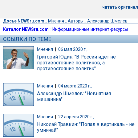
читать оригинал
Досье NEWSru.com
::
Мнения
::
Авторы
::
Александр Шмелев
Каталог NEWSru.com
::
Информационные интернет-ресурсы
ССЫЛКИ ПО ТЕМЕ
Мнения
|
06 мая 2020 г.,
Григорий Юдин: "В России идет не
противостояние политиков, а
противостояние политик"
Мнения
|
04 марта 2020 г.,
Александр Шмелев: "Невнятная
мешанина"
Мнения
|
22 апреля 2020 г.,
Николай Травкин: "Попал в вертикаль - не
умничай"