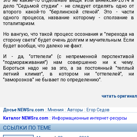
это не какие-то отдельные вещи. Или аннексия-2014 и
дело "Седьмой студии" - не следует отделять одно от
второго какой-то "берлинской стеной". Это - части
одного процесса, название которому - сползание в
тоталитаризм.
Но вангую, что такой процесс осознания и "перехода на
сторону света" будет очень долгим и мучительным. Если
будет вообще, что далеко не факт.
И - да, "оттепели" (с непременной перспективой
"подмораживания") нам совершенно ни к чему.
Бороться надо не за это, а за постоянный "теплый
летний климат", в котором ни "оттепелей", ни
"заморозков" не бывает по определению".
читать оригинал
Досье NEWSru.com
::
Мнения
::
Авторы
::
Егор Седов
Каталог NEWSru.com
::
Информационные интернет-ресурсы
ССЫЛКИ ПО ТЕМЕ