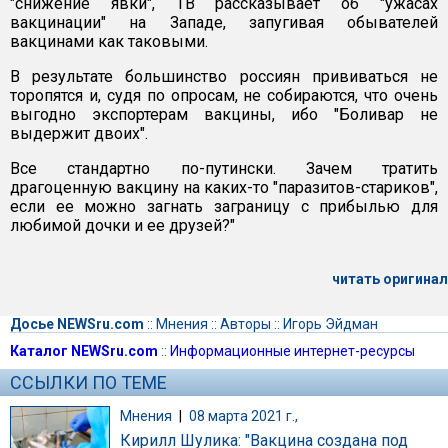
"снижение явки", ТВ рассказывает об "ужасах
вакцинации" на Западе, запугивая обывателей
вакцинами как таковыми.
В результате большинство россиян прививаться не
торопятся и, судя по опросам, не собираются, что очень
выгодно экспортерам вакцины, ибо "Боливар не
выдержит двоих".
Все стандартно по-путински. Зачем тратить
драгоценную вакцину на каких-то "паразитов-стариков",
если ее можно загнать заграницу с прибылью для
любимой дочки и ее друзей?"
читать оригинал
Досье NEWSru.com
::
Мнения
::
Авторы
::
Игорь Эйдман
Каталог NEWSru.com
::
Информационные интернет-ресурсы
ССЫЛКИ ПО ТЕМЕ
Мнения
|
08 марта 2021 г.,
Кирилл Шулика: "Вакцина создана под