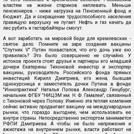
властям на жизни стариков наплевать. Меньше
пенсионеров - ниже нагрузка на Пенсионный фонд и
бюджет. Да и сокращение трудоспособного населения
правящую верхушку не пугает. Нефть и газ качать да
лес рубить и гастарбайтеры смогут.
А вот заработать на мировой беде для кремлевских -
святое дело. Помните на заре создания вакцины
"Спутник V" Путин похвастался, что его дочь уже ею
привилась? Это было совершенно не случайно. У
истоков проекта стоят друзья и партнеры его младшей
дочери Екатерины Тихоновой: инвестор и экспортер
вакцины, руководитель Российского фонда прямых
инвестиций Кирилл Дмитриев, его жена, бывшая
однокурсница и заместитель дочки Путина в фонде
"Иннопрактика" Наталья Попова. Александр Гинцбург,
начальник ФГБУ "НИЦЭМ им. Н. Ф. Гамалеи", связанный
с Тихоновой через Попову. Именно эта теплая компания
сейчас активно продвигает вакцину на международные
рынки, что гораздо выгоднее, чем использовать ее
внутри страны. Непосредственно экспортом занимается
РФПИ Дмитриева. А чтобы не было напряжения и
ажиотажа на внутреннем рынке, власти работают на