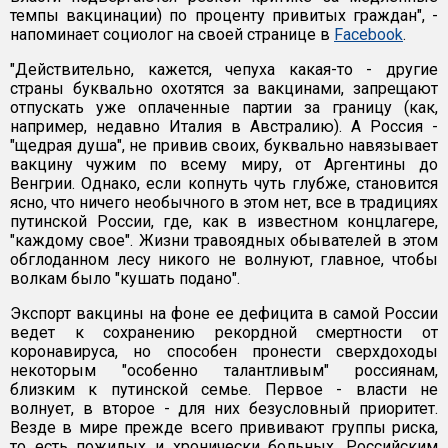
темпы вакцинации) по проценту привитых граждан", -
напоминает социолог на своей странице в
Facebook
.
"Действительно, кажется, чепуха какая-то - другие
страны буквально охотятся за вакцинами, запрещают
отпускать уже оплаченные партии за границу (как,
например, недавно Италия в Австралию). А Россия -
"щедрая душа", не привив своих, буквально навязывает
вакцину чужим по всему миру, от Аргентины до
Венгрии. Однако, если копнуть чуть глубже, становится
ясно, что ничего необычного в этом нет, все в традициях
путинской России, где, как в известном концлагере,
"каждому свое". Жизни травоядных обывателей в этом
обглоданном лесу никого не волнуют, главное, чтобы
волкам было "кушать подано".
Экспорт вакцины на фоне ее дефицита в самой России
ведет к сохранению рекордной смертности от
коронавируса, но способен пронести сверхдоходы
некоторым "особенно талантливым" россиянам,
близким к путинской семье. Первое - власти не
волнует, в второе - для них безусловный приоритет.
Везде в мире прежде всего прививают группы риска,
то есть пожилых и хронически больных. Российским