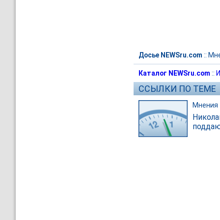
Досье NEWSru.com
::
Мн
Каталог NEWSru.com
::
И
ССЫЛКИ ПО ТЕМЕ
Мнения
Никола
поддаю