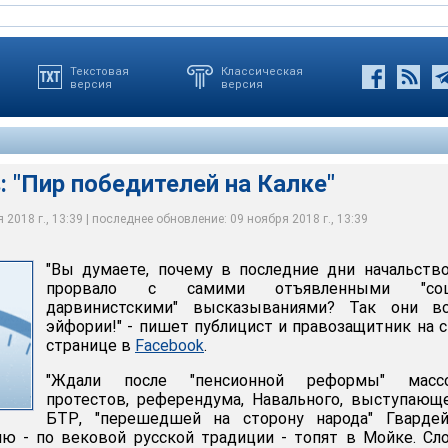
Текстовая
Классическая
версия
версия
: "Пир победителей на Калке"
2018 г., 13:39 | последнее обновление: 09 ноября 2018 г., 13:39
"Вы думаете, почему в последние дни начальств
прорвало с самими отъявленными "соц
дарвинистскими" высказываниями? Так они в
эйфории!" - пишет публицист и правозащитник на 
странице в
Facebook
.
"Ждали после "пенсионной реформы" масс
протестов, референдума, Навального, выступающ
БТР, "перешедшей на сторону народа" Гвардей
цию - по вековой русской традиции - топят в Мойке. Сл