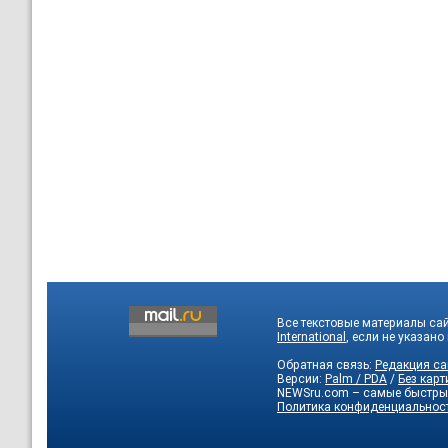
Все текстовые материалы са
International
, если не указано
Обратная связь:
Редакция са
Версии:
Palm / PDA
/
Без карт
NEWSru.com – самые быстры
Политика конфиденциальнос