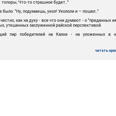
 топоры, Что-то страшное будет..."
 было. "Ну, подумаешь, укол! Укололи и — пошел..."
честно, как на духу - все что они думают - о "преданных и
ых, утешенных заслуженной райской перспективой.
щий пир победителей на Калке - на уложенных в н
читать ори