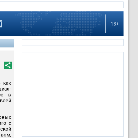
18+
о как
иал-
се в
своей
овых
его с
ской
овом,