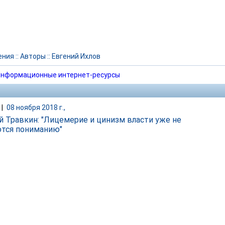
ения
::
Авторы
::
Евгений Ихлов
нформационные интернет-ресурсы
|
08 ноября 2018 г.,
й Травкин: "Лицемерие и цинизм власти уже не
тся пониманию"