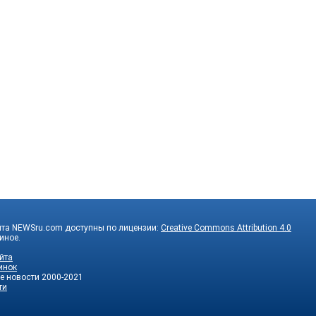
йта NEWSru.com доступны по лицензии:
Creative Commons Attribution 4.0
 иное.
йта
инок
е новости
2000-2021
ти