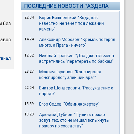
ПОСЛЕДНИЕ НОВОСТИ РАЗДЕЛА
22:34
Борис Вишневский: "Вода, как
м без
известно, не течет под лежачий
камень"
авоз
14:24
Александр Морозов: "Кремль потерял
много, а Прага - ничего"
12:52
Николай Травкин: "Два джентльмена
гинал
встретились "перетереть по бабкам"
23:27
Максим Горюнов: "Конспиролог
конспирологу злейший враг"
22:54
Виктор Шендерович: "Рассуждение о
народе"
15:59
Егор Седов: "Обвиняя жертву"
13:20
Аркадий Дубнов: "Тушить пожар
зовут тех, кто не мешал вспыхнуть
пожару по соседству"