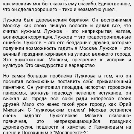
как москвич мог бы сказать ему спасибо. Единственное,
что он сделал хорошего – тихо и незаметно ушел.
Лужков был деревенским барином. Он воспринимал
Москву как свою личную волость и делал все, что
считал нужным. Лужков – это неприкрытая, наглая,
вопиющая коррупция. Лужков – это градостроительные
ошибки. Лужков – это его бездарные друзья, которые
получили возможность гадить в Москве. Лужков – это
вечный праздник-карнавал на улицах великого города.
Это уничтожение Москвы, презрение к истории и
культуре. Это самодурство и варварство.
Но самая большая проблема Лужкова в том, что он
посчитал возможным поставить себе прижизненный
памятник. Он уничтожил площади, испортил городские
панорамы, воткнув повсюду нелепых истуканов, он
выжал из города все соки ради интересов своих
друзей. Мало кто нанес такой урон городу, как Юрий
Михалыч. С "лужковским стилем" Москва останется
очень надолго. Лужковская Москва сказочно-
пряничная, это непрекращающийся праздник
дурновкусия, пошлости и хамства с Газмановым на
сцене и Посохиным в "Моспроекте-2".