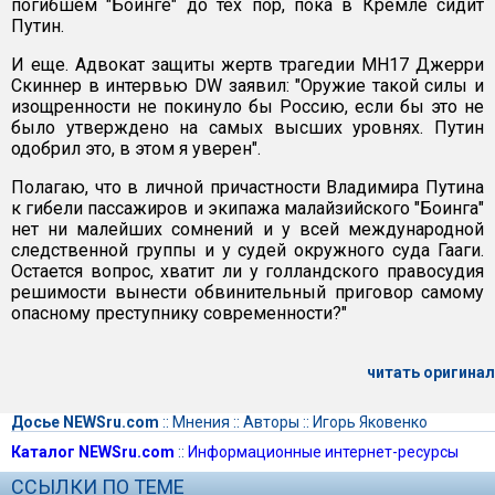
погибшем "Боинге" до тех пор, пока в Кремле сидит
Путин.
И еще. Адвокат защиты жертв трагедии МH17 Джерри
Скиннер в интервью DW заявил: "Оружие такой силы и
изощренности не покинуло бы Россию, если бы это не
было утверждено на самых высших уровнях. Путин
одобрил это, в этом я уверен".
Полагаю, что в личной причастности Владимира Путина
к гибели пассажиров и экипажа малайзийского "Боинга"
нет ни малейших сомнений и у всей международной
следственной группы и у судей окружного суда Гааги.
Остается вопрос, хватит ли у голландского правосудия
решимости вынести обвинительный приговор самому
опасному преступнику современности?"
читать оригинал
Досье NEWSru.com
::
Мнения
::
Авторы
::
Игорь Яковенко
Каталог NEWSru.com
::
Информационные интернет-ресурсы
ССЫЛКИ ПО ТЕМЕ