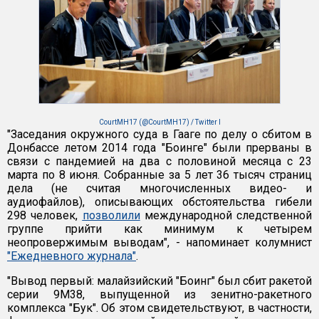
CourtMH17 (@CourtMH17) / Twitter l
"Заседания окружного суда в Гааге по делу о сбитом в
Донбассе летом 2014 года "Боинге" были прерваны в
связи с пандемией на два с половиной месяца с 23
марта по 8 июня. Собранные за 5 лет 36 тысяч страниц
дела (не считая многочисленных видео- и
аудиофайлов), описывающих обстоятельства гибели
298 человек,
позволили
международной следственной
группе прийти как минимум к четырем
неопровержимым выводам", - напоминает колумнист
"Ежедневного журнала"
.
"Вывод первый: малайзийский "Боинг" был сбит ракетой
серии 9М38, выпущенной из зенитно-ракетного
комплекса "Бук". Об этом свидетельствуют, в частности,