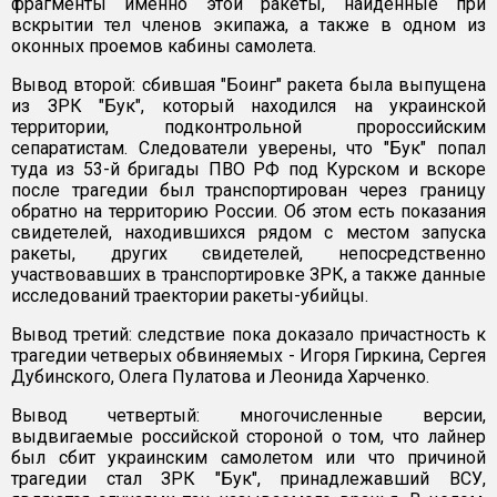
фрагменты именно этой ракеты, найденные при
вскрытии тел членов экипажа, а также в одном из
оконных проемов кабины самолета.
Вывод второй: сбившая "Боинг" ракета была выпущена
из ЗРК "Бук", который находился на украинской
территории, подконтрольной пророссийским
сепаратистам. Следователи уверены, что "Бук" попал
туда из 53-й бригады ПВО РФ под Курском и вскоре
после трагедии был транспортирован через границу
обратно на территорию России. Об этом есть показания
свидетелей, находившихся рядом с местом запуска
ракеты, других свидетелей, непосредственно
участвовавших в транспортировке ЗРК, а также данные
исследований траектории ракеты-убийцы.
Вывод третий: следствие пока доказало причастность к
трагедии четверых обвиняемых - Игоря Гиркина, Сергея
Дубинского, Олега Пулатова и Леонида Харченко.
Вывод четвертый: многочисленные версии,
выдвигаемые российской стороной о том, что лайнер
был сбит украинским самолетом или что причиной
трагедии стал ЗРК "Бук", принадлежавший ВСУ,