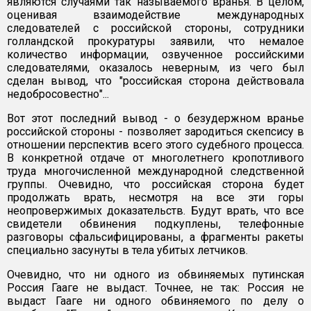
являются случаями так называемого вранья. В целом,
оценивая взаимодействие международных
следователей с российской стороны, сотрудники
голландской прокуратуры заявили, что немалое
количество информации, озвученное российскими
следователями, оказалось неверным, из чего был
сделан вывод, что "российская сторона действовала
недобросовестно"...
Вот этот последний вывод - о безудержном вранье
российской стороны - позволяет зародиться скепсису в
отношении перспектив всего этого судебного процесса.
В конкретной отдаче от многолетнего кропотливого
труда многочисленной международной следственной
группы. Очевидно, что российская сторона будет
продолжать врать, несмотря на все эти горы
неопровержимых доказательств. Будут врать, что все
свидетели обвинения подкуплены, телефонные
разговоры сфальсифицированы, а фрагменты ракеты
специально засунуты в тела убитых летчиков.
Очевидно, что ни одного из обвиняемых путинская
Россия Гааге не выдаст. Точнее, не так: Россия не
выдаст Гааге ни одного обвиняемого по делу о