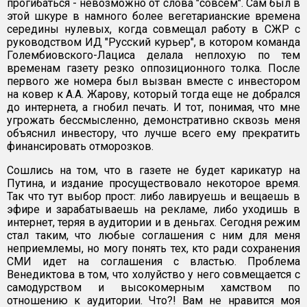
прогибаться - невозможно от слова "совсем". Сам был в
этой шкуре в намного более вегетарианские времена
середины нулевых, когда совмещал работу в СЖР с
руководством ИД "Русский курьер", в котором команда
Голембиовского-Лациса делала неплохую по тем
временам газету резко оппозиционного толка. После
первого же номера был вызван вместе с инвестором
на ковер к А.А. Жарову, который тогда еще не добрался
до интернета, а гнобил печать. И тот, понимая, что мне
угрожать бессмысленно, демонстративно сквозь меня
объяснил инвестору, что лучше всего ему прекратить
финансировать отморозков.
Сошлись на том, что в газете не будет карикатур на
Путина, и издание просуществовало некоторое время.
Так что тут выбор прост: либо лавируешь и вещаешь в
эфире и зарабатываешь на рекламе, либо уходишь в
интернет, теряя в аудитории и в деньгах. Сегодня режим
стал таким, что любые соглашения с ним для меня
неприемлемы, но могу понять тех, кто ради сохранения
СМИ идет на соглашения с властью. Проблема
Венедиктова в том, что холуйство у него совмещается с
самодурством и высокомерным хамством по
отношению к аудитории. Что?! Вам не нравится моя