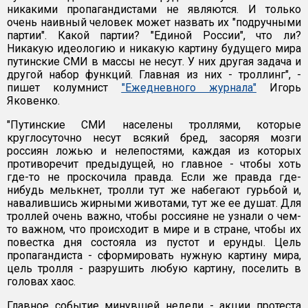
никакими пропагандистами не являются. И только
очень наивный человек может назвать их "подручными
партии". Какой партии? "Единой России", что ли?
Никакую идеологию и никакую картину будущего мира
путинские СМИ в массы не несут. У них другая задача и
другой набор функций. Главная из них - троллинг", -
пишет колумнист
"Ежедневного журнала"
Игорь
Яковенко.
"Путинские СМИ населены троллями, которые
круглосуточно несут всякий бред, засоряя мозги
россиян ложью и нелепостями, каждая из которых
противоречит предыдущей, но главное - чтобы хоть
где-то не проскочила правда. Если же правда где-
нибудь мелькнет, тролли тут же набегают гурьбой и,
навалившись жирными животами, тут же ее душат. Для
троллей очень важно, чтобы россияне не узнали о чем-
то важном, что происходит в мире и в стране, чтобы их
повестка дня состояла из пустот и ерунды. Цель
пропагандиста - сформировать нужную картину мира,
цель тролля - разрушить любую картину, поселить в
головах хаос.
Главное событие минувшей недели - акции протеста