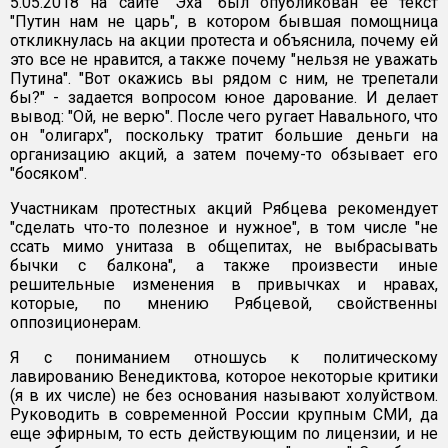
5.05.2018 на сайте "Эха" был опубликован ее текст
"Путин нам не царь", в котором бывшая помощница
откликнулась на акции протеста и объяснила, почему ей
это все не нравится, а также почему "нельзя не уважать
Путина". "Вот окажись вы рядом с ним, не трепетали
бы?" - задается вопросом юное дарование. И делает
вывод: "Ой, не верю". После чего ругает Навального, что
он "олигарх", поскольку тратит большие деньги на
организацию акций, а затем почему-то обзывает его
"босяком".
Участникам протестных акций Рябцева рекомендует
"сделать что-то полезное и нужное", в том числе "не
ссать мимо унитаза в общепитах, не выбрасывать
бычки с балкона", а также произвести иные
решительные изменения в привычках и нравах,
которые, по мнению Рябцевой, свойственны
оппозиционерам.
Я с пониманием отношусь к политическому
лавированию Венедиктова, которое некоторые критики
(я в их числе) не без основания называют холуйством.
Руководить в современной России крупным СМИ, да
еще эфирным, то есть действующим по лицензии, и не