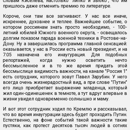
словам Киселева, настолько "липко и зыбко", что им
пришлось даже отменить премию по литературе.
Короче, они там все загнивают. У нас все иначе,
искреннее, духовнее и теплее. Важнейшее событие, о
котором россиянам знать просто необходимо, - 100-
летний юбилей Южного военного округа, - освещалось
долгим показом парада военной техники в Ростове-на-
Дону. Ну а завершилась программа главной сенсацией:
оказывается, у нас в России есть новый президент, и на
7.05 назначена его инаугурация. Для подобных
репортажей, когда нужно осветить нечто
бессмысленное и в то же время придать этой
бессмыслице видимость важности, на канале "Россия 1"
есть сотрудник, которого зовут Павел Зарубин. У него
всегда очень жизнерадостный вид, а при слове "Путин"
его лицо приобретает выражение младенца, который
жил один-одинешенек в темноте, а тут вдруг впервые в
жизни увидел одновременно солнышко и маму.
И вот этот сотрудник ходил по Кремлю и рассказывал,
что во время инаугурации здесь будет проходить Путин.
Естественно, на фоне событий такой важности такие
пустяки, как протест десятков тысяч людей в сотнях