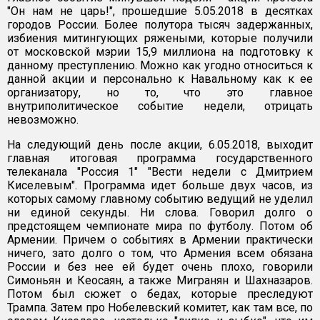
"Он нам не царь!", прошедшие 5.05.2018 в десятках
городов России. Более полутора тысяч задержанных,
избиения митингующих ряжеными, которые получили
от московской мэрии 15,9 миллиона на подготовку к
данному преступлению. Можно как угодно относиться к
данной акции и персонально к Навальному как к ее
организатору, но то, что это главное
внутриполитическое событие недели, отрицать
невозможно.
На следующий день после акции, 6.05.2018, выходит
главная итоговая программа государственного
телеканала "Россия 1" "Вести недели с Дмитрием
Киселевым". Программа идет больше двух часов, из
которых самому главному событию ведущий не уделил
ни единой секунды. Ни слова. Говорил долго о
предстоящем чемпионате мира по футболу. Потом об
Армении. Причем о событиях в Армении практически
ничего, зато долго о том, что Армения всем обязана
России и без нее ей будет очень плохо, говорили
Симоньян и Кеосаян, а также Мигранян и Шахназаров.
Потом был сюжет о бедах, которые преследуют
Трампа. Затем про Нобелевский комитет, как там все, по