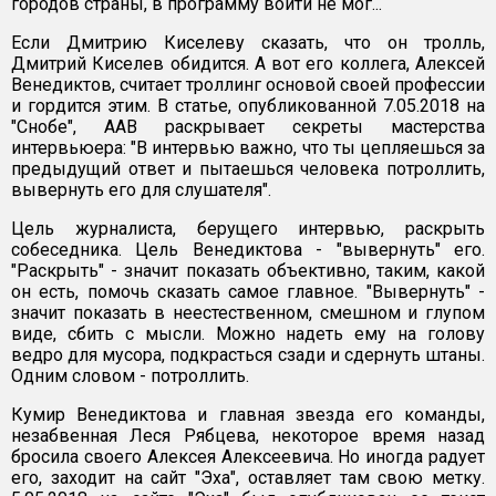
городов страны, в программу войти не мог...
Если Дмитрию Киселеву сказать, что он тролль,
Дмитрий Киселев обидится. А вот его коллега, Алексей
Венедиктов, считает троллинг основой своей профессии
и гордится этим. В статье, опубликованной 7.05.2018 на
"Снобе", ААВ раскрывает секреты мастерства
интервьюера: "В интервью важно, что ты цепляешься за
предыдущий ответ и пытаешься человека потроллить,
вывернуть его для слушателя".
Цель журналиста, берущего интервью, раскрыть
собеседника. Цель Венедиктова - "вывернуть" его.
"Раскрыть" - значит показать объективно, таким, какой
он есть, помочь сказать самое главное. "Вывернуть" -
значит показать в неестественном, смешном и глупом
виде, сбить с мысли. Можно надеть ему на голову
ведро для мусора, подкрасться сзади и сдернуть штаны.
Одним словом - потроллить.
Кумир Венедиктова и главная звезда его команды,
незабвенная Леся Рябцева, некоторое время назад
бросила своего Алексея Алексеевича. Но иногда радует
его, заходит на сайт "Эха", оставляет там свою метку.