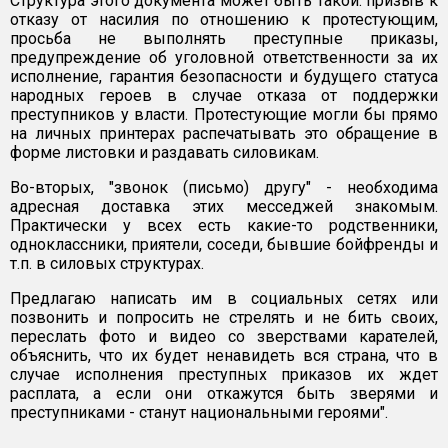
Структура этого документа может быть такой: призыв к
отказу от насилия по отношению к протестующим,
просьба не выполнять преступные приказы,
предупреждение об уголовной ответственности за их
исполнение, гарантия безопасности и будущего статуса
народных героев в случае отказа от поддержки
преступников у власти. Протестующие могли бы прямо
на личных принтерах распечатывать это обращение в
форме листовки и раздавать силовикам.
Во-вторых, "звонок (письмо) другу" - необходима
адресная доставка этих месседжей знакомым.
Практически у всех есть какие-то родственники,
одноклассники, приятели, соседи, бывшие бойфренды и
т.п. в силовых структурах.
Предлагаю написать им в социальных сетях или
позвонить и попросить не стрелять и не бить своих,
переслать фото и видео со зверствами карателей,
объяснить, что их будет ненавидеть вся страна, что в
случае исполнения преступных приказов их ждет
расплата, а если они откажутся быть зверями и
преступниками - станут национальными героями".