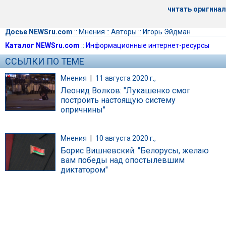
читать оригинал
Досье NEWSru.com
::
Мнения
::
Авторы
::
Игорь Эйдман
Каталог NEWSru.com
::
Информационные интернет-ресурсы
ССЫЛКИ ПО ТЕМЕ
Мнения
|
11 августа 2020 г.,
Леонид Волков: "Лукашенко смог
построить настоящую систему
опричнины"
Мнения
|
10 августа 2020 г.,
Борис Вишневский: "Белорусы, желаю
вам победы над опостылевшим
диктатором"