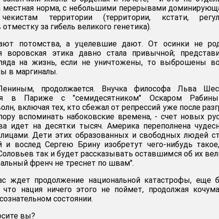
а местная норма, с небольшими перерывами доминирующ
чекистам территории (территории, кстати, регул
 отместку за гибель великого генетика).
ают потомства, а уцелевшие дают. От осинки не род
ая воровская этика давно стала привычной; представ
гляда на жизнь, если не уничтожены, то выброшены в
ы в маргиналы.
Лениным, продолжается. Внучка философа Льва Шес
дня в Париже с "семидесятником" Оскаром Рабин
лн, включая тех, кто сбежал от репрессий уже после раз
пору вспоминать набоковские времена, - счет новых ру
ва идет на десятки тысяч. Америка переполнена чуде
лицами. Дети этих образованных и свободных людей с
й и вослед Сергею Брину изобретут чего-нибудь такое
Соловьев так и будет рассказывать оставшимся об их вел
ральный френч не треснет по швам".
нас ждет продолжение национальной катастрофы, еще 
, что нация ничего этого не поймет, продолжая кочум
сознательном состоянии.
осите вы?