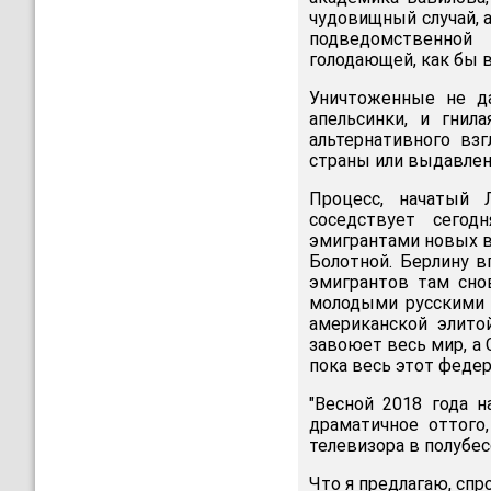
чудовищный случай, 
подведомственной 
голодающей, как бы в
Уничтоженные не д
апельсинки, и гнил
альтернативного вз
страны или выдавлен
Процесс, начатый 
соседствует сего
эмигрантами новых во
Болотной. Берлину в
эмигрантов там сно
молодыми русскими 
американской элито
завоюет весь мир, а 
пока весь этот феде
"Весной 2018 года 
драматичное оттого
телевизора в полубес
Что я предлагаю, спр