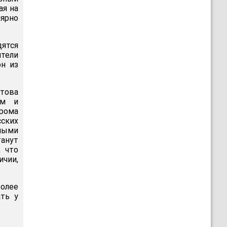
ая на
ярно
ятся
ители
он из
това
ым и
грома
сских
сными
танут
, что
ичии,
более
ать у