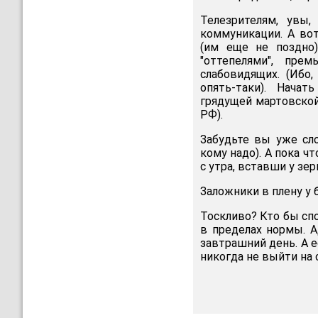
Телезрителям, увы,
коммуникации. А вот
(им еще не поздно)
"оттепелями", пре
слабовидящих. (Ибо,
опять-таки). Нача
грядущей мартовской
РФ).
Забудьте вы уже сло
кому надо). А пока ч
с утра, вставши у зер
Заложники в плену у 
Тоскливо? Кто бы спо
в пределах нормы. 
завтрашний день. А е
никогда не выйти на 