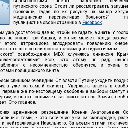
вероятностями нового, заведомо неизбеж
путинского срока. Стоит ли рассматривать запущ
пролежни, гадая по их рисунку на манер авгур
медицинских перспективах больного?" - п
публицист на своей странице в
Facebook
.
 уже достаточно давно, чтобы не гадать, а знать. У госп
но не мною, три башки, и он их меняет, когда захоче
у этого аттракциона аплодировать появлению очере
ожно только по наивности, граничащей с идиотизмом.
йского" освобождения МБХ случилась аннексия Кры
онал-предателями" всех, кто этому не рад; ныне
абления, с несомненностью, обернутся, и очень ск
тами полицейского винта.
ресы слишком очевидны. От власти Путину уходить поздно
вязла уже по самый скипетр. Удержать власть в своб
т: первые же по-настоящему свободные выборы сметут 
ртям, и он это понимает как никто из нас. Значит, своб
ет. Это главное.
лючая временное разрешение Ксении Анатольевне Со
вольные темы, - это верчение ужа на сковородке, раз
 и нейтрализация Навального. За всеми этими тактиче