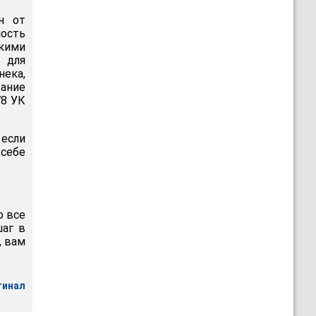
н от
ность
кими
 для
нека,
ание
78 УК
 если
 себе
о все
шаг в
, вам
гинал