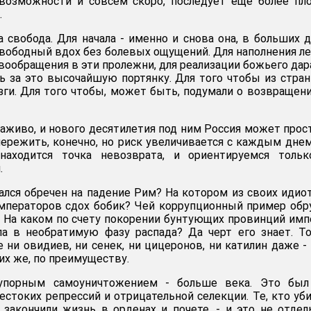
 возможности и совсем скоро, последует еще более пл
.
 свобода. Для начала - именно и снова она, в больших д
вободный вдох без болевых ощущений. Для наполнения ле
вообращения в эти пролежни, для реализации божьего дар
ь за это высочайшую портянку. Для того чтобы из стра
зги. Для того чтобы, может быть, подумали о возвращени
заживо, и нового десятилетия под ним Россия может прос
ережить, конечно, но риск увеличивается с каждым дне
находится точка невозврата, и ориентируемся тольк
.
ался обречен на падение Рим? На котором из своих идио
императоров сдох бобик? Чей коррупционный пример об
 На каком по счету покорении бунтующих провинций имп
ла в необратимую фазу распада? Да черт его знает. Т
 ни овидиев, ни сенек, ни цицеронов, ни катилин даже -
их же, по преимуществу.
 упорным самоуничтожением - больше века. Это был
естоких репрессий и отрицательной селекции. Те, кто уб
 закончили жизнь в орденах и почете, - и это не отде