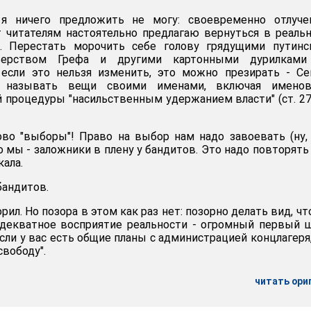
 я ничего предложить не могу: своевременно отлуче
 читателям настоятельно предлагаю вернуться в реаль
. Перестать морочить себе голову грядущими путинс
мьерством Грефа и другими картонными дурилками
 если это нельзя изменить, это можно презирать - Се
ть называть вещи своими именами, включая именов
 процедуры "насильственным удержанием власти" (ст. 2
во "выборы"! Право на выбор нам надо завоевать (ну,
то мы - заложники в плену у бандитов. Это надо повторять
кала.
бандитов.
рил. Но позора в этом как раз нет: позорно делать вид, чт
Адекватное восприятие реальности - огромный первый 
сли у вас есть общие планы с администрацией концлагеря
свободу".
читать ори