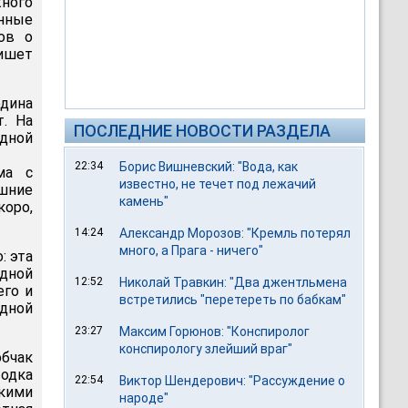
ного
енные
ов о
ишет
одина
т. На
ПОСЛЕДНИЕ НОВОСТИ РАЗДЕЛА
дной
22:34
Борис Вишневский: "Вода, как
ма с
известно, не течет под лежачий
шние
камень"
оро,
14:24
Александр Морозов: "Кремль потерял
много, а Прага - ничего"
: эта
одной
12:52
Николай Травкин: "Два джентльмена
его и
встретились "перетереть по бабкам"
одной
23:27
Максим Горюнов: "Конспиролог
конспирологу злейший враг"
бчак
водка
22:54
Виктор Шендерович: "Рассуждение о
скими
народе"