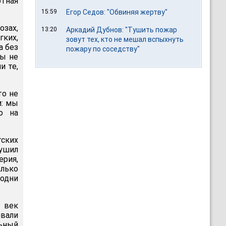
отная
15:59
Егор Седов: "Обвиняя жертву"
озах,
13:20
Аркадий Дубнов: "Тушить пожар
гких,
зовут тех, кто не мешал вспыхнуть
а без
пожару по соседству"
ны не
и те,
то не
м: мы
о на
тских
рушил
ерия,
олько
 одни
 век
ивали
льный