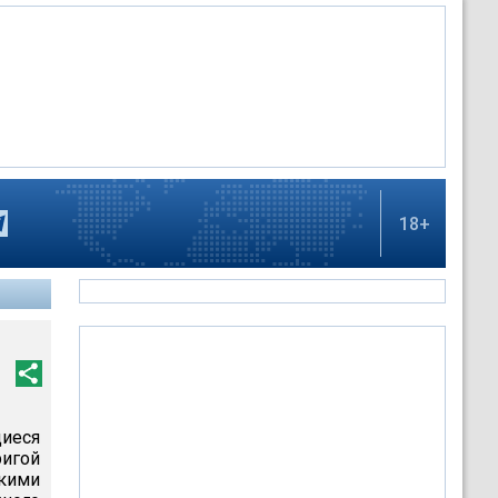
18+
иеся
ригой
кими