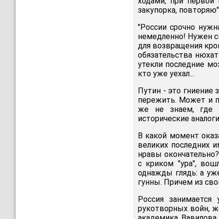
ходами, при первой
закупорка, повторяю"
"России срочно нужна
немедленно! Нужен с
для возвращения кро
обязательства нюхат
утекли последние мо
кто уже уехал...
Путин - это гниение 
пережить. Может и п
же не знаем, где 
исторические аналоги
В какой момент оказ
великих последних 
нравы окончательно?
с криком "ура", вош
однажды глядь: а уже
гунны. Причем из сво
Россия занимается
рукотворных войн, ж
академика Вавилова,