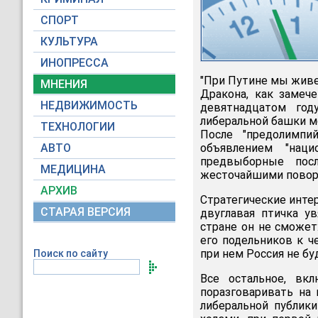
СПОРТ
КУЛЬТУРА
ИНОПРЕССА
"При Путине мы живем
МНЕНИЯ
Дракона, как замече
НЕДВИЖИМОСТЬ
девятнадцатом год
либеральной башки м
ТЕХНОЛОГИИ
После "предолимпи
АВТО
объявлением "наци
предвыборные посл
МЕДИЦИНА
жесточайшими поворо
АРХИВ
Стратегические инте
СТАРАЯ ВЕРСИЯ
двуглавая птичка у
стране он не сможе
его подельников к че
при нем Россия не буд
Поиск по сайту
Все остальное, вк
поразговаривать на 
либеральной публики