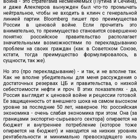
война - это стратегама несменяемых (Путина и Сечина),
и даже Алекперов вынужден был что-то промычать
нейтральное, чтобы не входить в клинч с генеральной
линией партии. Bloomberg пишет про преимущества
России в ценовой войне. Если прочитать это
внимательно, то преимущество становится совершенно
понятно: российское правительство располагает
значительными возможностями по перекладыванию
проблем на своих граждан (как в Советском Союзе,
кстати, тогда преимущество формулировалось, в
сущности, так же).
Но это (про перекладывание) - и так, и не вполне так.
Как не вполне убедительны для меня рассуждения о
достаточных резервах ЦБ и правительства, о низкой
себестоимости нефти и проч. В этих показателях - да,
Россия выглядит к ценовой войне и рецессии готовой.
Ее защищенность от внешнего шока на самом высоком
уровне за последние 50 лет, наверное. Но: российская
экономика - очень слабая экономика при этом. Она (за
границами экспортно-сырьевого сектора) опирается на
бюджет и внутреннее потребление (которое тоже
опирается на бюджет) и находится на низких уровнях
рентабельности и минимально превосходящего ноль