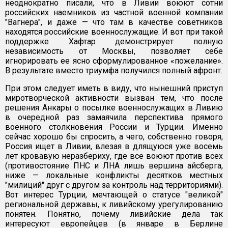
неоднократно писали, что в Ливии воюют сотни
российских наемников из частной военной компании
"Вагнера", и даже — что там в качестве советников
находятся российские военнослужащие. И вот при такой
поддержке Хафтар демонстрирует полную
независимость от Москвы, позволяет себе
игнорировать ее ясно сформулированное «пожелание».
В результате вместо триумфа получился полный афронт.
При этом следует иметь в виду, что нынешний приступ
миротворческой активности вызван тем, что после
решения Анкары о посылке военнослужащих в Ливию
в очередной раз замаячила перспектива прямого
военного столкновения России и Турции. Именно
сейчас хорошо бы спросить, а чего, собственно говоря,
Россия ищет в Ливии, влезая в длящуюся уже восемь
лет кровавую неразбериху, где все воюют против всех
(противостояние ПНС и ЛНА лишь вершина айсберга,
ниже — локальные конфликты десятков местных
"милиций" друг с другом за контроль над территориями).
Вот интерес Турции, мечтающей о статусе "великой"
региональной державы, к ливийскому урегулированию
понятен. Понятно, почему ливийские дела так
интересуют европейцев (в январе в Берлине