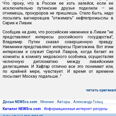
Что проку, что в России ее хоть залейся, если ее
исключительно путинские друзья поделили — не
отнимешь, прокуроров не пришлешь. Стало быть, надо
посылать вагнеровцев "отжимать" нефтепромыслы в
Сирии и Ливии.
Сообщив на днях, что российские наемники в Ливии "не
представляют интересы российского государства",
Владимир Путин сказал совершенную правду.
Наемники представляют интересы Пригожина. Вот этим
интересам и служит Сергей Лавров, когда бегает из
комнаты в комнату мидовского особняка, осуществляя
челночную дипломатию между ливийскими
делегациями. И Хафтар отлично все это понимает или,
по крайней мере, чувствует. И время от времени
посылает Москву подальше..."
читать оригинал
Досье NEWSru.com
::
Мнения
::
Авторы
::
Александр Гольц
Каталог NEWSru.com
::
Информационные интернет-ресурсы