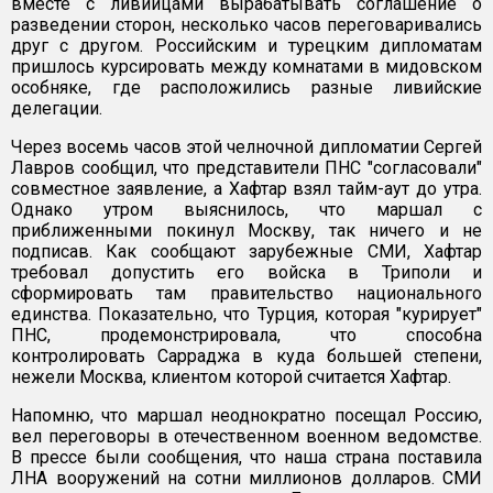
вместе с ливийцами вырабатывать соглашение о
разведении сторон, несколько часов переговаривались
друг с другом. Российским и турецким дипломатам
пришлось курсировать между комнатами в мидовском
особняке, где расположились разные ливийские
делегации.
Через восемь часов этой челночной дипломатии Сергей
Лавров сообщил, что представители ПНС "согласовали"
совместное заявление, а Хафтар взял тайм-аут до утра.
Однако утром выяснилось, что маршал с
приближенными покинул Москву, так ничего и не
подписав. Как сообщают зарубежные СМИ, Хафтар
требовал допустить его войска в Триполи и
сформировать там правительство национального
единства. Показательно, что Турция, которая "курирует"
ПНС, продемонстрировала, что способна
контролировать Сарраджа в куда большей степени,
нежели Москва, клиентом которой считается Хафтар.
Напомню, что маршал неоднократно посещал Россию,
вел переговоры в отечественном военном ведомстве.
В прессе были сообщения, что наша страна поставила
ЛНА вооружений на сотни миллионов долларов. СМИ