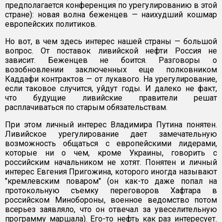
предполагается конференция по урегулированию в этой
стране): новая волна беженцев — наихудший кошмар
европейских политиков.
Но вот, в чем здесь интерес нашей страны — большой
вопрос. От поставок ливийской нефти Россия не
зависит. Беженцев не боится. Разговоры о
возобновлении заключенных еще полковником
Каддафи контрактов — от лукавого. На урегулирование,
если таковое случится, уйдут годы. И далеко не факт,
что будущие ливийские правители решат
расплачиваться по старым обязательствам.
При этом личный интерес Владимира Путина понятен.
Ливийское урегулирование дает замечательную
возможность общаться с европейскими лидерами,
которые ни о чем, кроме Украины, говорить с
российским начальником не хотят. Понятен и личный
интерес Евгения Пригожина, которого иногда называют
"кремлевским поваром" (он как-то даже попал на
протокольную съемку переговоров Хафтара в
российском Минобороны, военное ведомство потом
всерьез заявляло, что он отвечал за увеселительную
программу маршала). Его-то нефть как раз интересует.