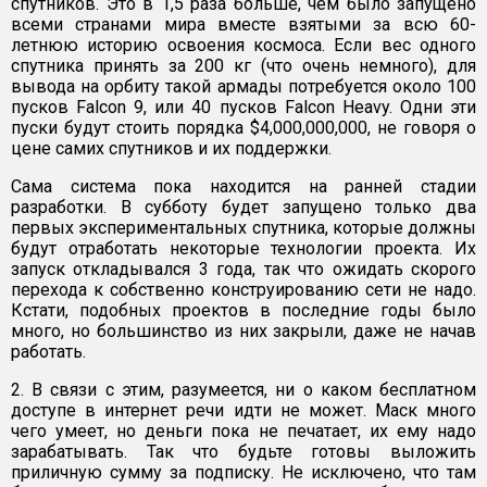
спутников. Это в 1,5 раза больше, чем было запущено
всеми странами мира вместе взятыми за всю 60-
летнюю историю освоения космоса. Если вес одного
спутника принять за 200 кг (что очень немного), для
вывода на орбиту такой армады потребуется около 100
пусков Falcon 9, или 40 пусков Falcon Heavy. Одни эти
пуски будут стоить порядка $4,000,000,000, не говоря о
цене самих спутников и их поддержки.
Сама система пока находится на ранней стадии
разработки. В субботу будет запущено только два
первых экспериментальных спутника, которые должны
будут отработать некоторые технологии проекта. Их
запуск откладывался 3 года, так что ожидать скорого
перехода к собственно конструированию сети не надо.
Кстати, подобных проектов в последние годы было
много, но большинство из них закрыли, даже не начав
работать.
2. В связи с этим, разумеется, ни о каком бесплатном
доступе в интернет речи идти не может. Маск много
чего умеет, но деньги пока не печатает, их ему надо
зарабатывать. Так что будьте готовы выложить
приличную сумму за подписку. Не исключено, что там