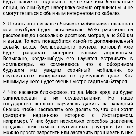
будут какие-то отдельные дешевые или бесплатные
опции, но они будут наверняка сильно ограничены и не
смогут тягаться с обычным интернетом по кабелю.
3. Ловить этот сигнал с обычного мобильника, планшета
или ноутбука будет невозможно. Wi-Fi рассчитан на
расстояния до нескольких десятков метров, а не 200 км
и выше. То есть понадобится какой-то дополнительный
девайс вроде беспроводного роутера, который уже
будет раздавать интернет вашим устройствам.
Возможно, когда-нибудь его научатся встраивать в
компьютеры, но сомневаюсь, что в обозримом
будущем мы увидим серийный мобильник со
спутниковым интернетом по доступной цене. Как
минимум у него будет очень быстро садиться батарея.
4. Что касается блокировок, то да, Маск вряд ли будет
заинтересован в их осуществлении. Но наше
государство неплохо научилось давить на западный
бизнес, чтобы заставлять его делать то, что они хотят
(смотрите недавнюю историю с Инстаграмом,
например). У них будет несколько способов давления:
продажа этих самых спутниковых роутеров (их же
можно просто запретить или заставить прошивать в них