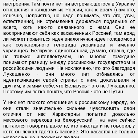
настроения. Там почти нет ни встречающегося в Украине
отношения к каждому из России, как к врагу (нам это,
конечно, неприятно, но надо понимать, что это, увы,
естественно), ни стремления держаться подальше от
всего, хоть как-то связанного с нами. Они не
воспринимают себя как захваченных Россией, там вряд
ли может появиться идея аналогичная идее голодомора
как сознательного геноцида украинцев и именно
украинцев. Беларусь единственная, думаю, страна, где
не только интеллектуалы, но многие граждане
понимают разницу между российским государством и
российскими людьми. Не исключено, что это благодаря
Лукашенко - они много лет отбивались от
идентификации своей страны с ним, доказывали и
другим, и самим себе, что Беларусь - это не Лукашенко.
Поэтому им легко понять, что Россия - это не Путин.
У них нет плохого отношения к российскому народу, но
они стали значительно сильнее чувствовать свои
отличия от нас. Характерны попытки довольно
массового перехода на белорусский - на нем сейчас
пытаются говорить даже те, кто никогда и не говорил, у
кого он лежал где-то в пассиве. Это касается не только
молодежи, но и пожилых людей.