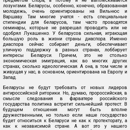
предметом спора, а потому и не выплескивается
лозунгами. Беларусы, особенно, конечно, образованная
молодежь, очень ориентированы на Вильнюс и
Варшаву. Там многие учатся - есть специальные
стипендии для беларусов, там часто проводятся
семинары, которые не разрешал проводить или не
одобрял Лукашенко. У беларусов сильная, играющая
большую роль в жизни страны диаспора. Именно
диаспора сейчас собирает деньги, обеспечивает
уличную поддержку в разных странах, лоббирует
интересы Беларуси. Причем, это не столько
экономическая эмиграция, как во многих других
странах, сколько идеологическая. А она, в том числе и
живущая у нас, в основном, ориентирована на Европу и
Запад.
Беларусы не будут требовать от новых лидеров
антироссийской риторики. Но, думаю, пророссийская, в
смысле следования в фарватере российского
государства политика встретит сильнейший протест. В
будущем отношения могут быть вполне
дружественными, но только если наше государство
будет относиться к Беларуси не как к протекторату, а
как к независимой стране. А вот это у нашего