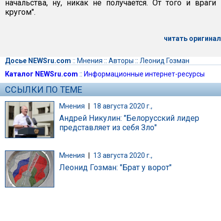
начальства, ну, никак не получается. От того и враги
кругом".
читать оригинал
Досье NEWSru.com
::
Мнения
::
Авторы
::
Леонид Гозман
Каталог NEWSru.com
::
Информационные интернет-ресурсы
ССЫЛКИ ПО ТЕМЕ
Мнения
|
18 августа 2020 г.,
Андрей Никулин: "Белорусский лидер
представляет из себя Зло"
Мнения
|
13 августа 2020 г.,
Леонид Гозман: "Брат у ворот"