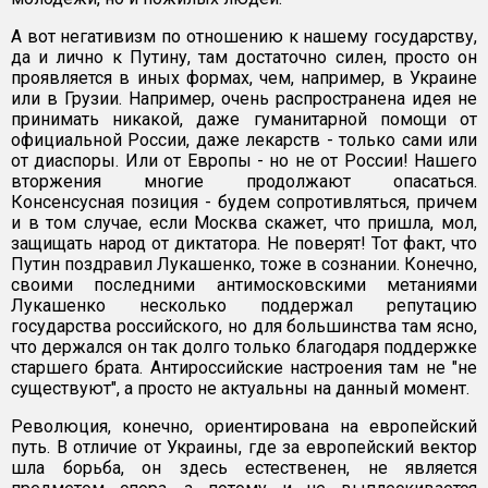
А вот негативизм по отношению к нашему государству,
да и лично к Путину, там достаточно силен, просто он
проявляется в иных формах, чем, например, в Украине
или в Грузии. Например, очень распространена идея не
принимать никакой, даже гуманитарной помощи от
официальной России, даже лекарств - только сами или
от диаспоры. Или от Европы - но не от России! Нашего
вторжения многие продолжают опасаться.
Консенсусная позиция - будем сопротивляться, причем
и в том случае, если Москва скажет, что пришла, мол,
защищать народ от диктатора. Не поверят! Тот факт, что
Путин поздравил Лукашенко, тоже в сознании. Конечно,
своими последними антимосковскими метаниями
Лукашенко несколько поддержал репутацию
государства российского, но для большинства там ясно,
что держался он так долго только благодаря поддержке
старшего брата. Антироссийские настроения там не "не
существуют", а просто не актуальны на данный момент.
Революция, конечно, ориентирована на европейский
путь. В отличие от Украины, где за европейский вектор
шла борьба, он здесь естественен, не является