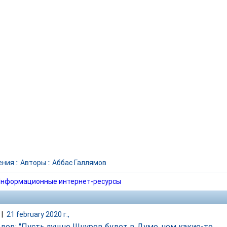
ения
::
Авторы
::
Аббас Галлямов
нформационные интернет-ресурсы
|
21 february 2020 г.,
едов: "Пусть лучше Шнуров будет в Думе, чем какие-то