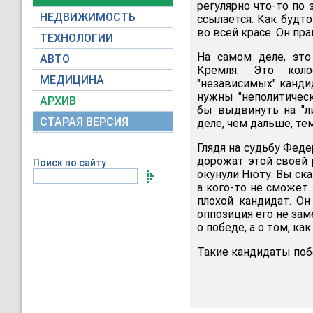
регулярно что-то по 
НЕДВИЖИМОСТЬ
ссылается. Как будт
во всей красе. Он пр
ТЕХНОЛОГИИ
На самом деле, это
АВТО
Кремля. Это коло
МЕДИЦИНА
"независимых" канди
нужны "неполитичес
АРХИВ
бы выдвинуть на "л
СТАРАЯ ВЕРСИЯ
деле, чем дальше, те
Глядя на судьбу Фед
дорожат этой своей 
Поиск по сайту
окунули Нюту. Вы ска
а кого-то не сможет.
плохой кандидат. Он
оппозиция его не зам
о победе, а о том, ка
Такие кандидаты поб