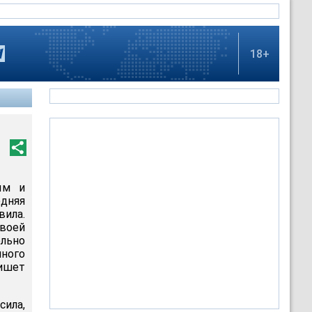
18+
ым и
едняя
вила.
своей
льно
ного
пишет
ила,