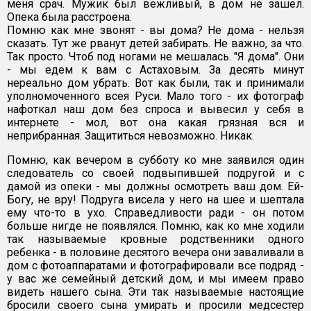
меня срач. Мужик был вежливый, в дом не зашел.
Опека была расстроена.
Помню как мне звонят - вы дома? Не дома - нельзя
сказать. Тут же рванут детей забирать. Не важно, за что.
Так просто. Чтоб под ногами не мешалась. "Я дома". Они
- мы едем к вам с Астаховым. За десять минут
нереально дом убрать. Вот как были, так и принимали
уполномоченного всея Руси. Мало того - их фотограф
нафоткал наш дом без спроса и вывесил у себя в
интернете - мол, вот она какая грязная вся и
неприбранная. Защититься невозможно. Никак.
Помню, как вечером в субботу ко мне заявился один
следователь со своей подвыпившей подругой и с
дамой из опеки - мы должны осмотреть ваш дом. Ей-
Богу, не вру! Подруга висела у него на шее и шептала
ему что-то в ухо. Справедливости ради - он потом
больше нигде не появлялся. Помню, как ко мне ходили
так называемые кровные родственники одного
ребенка - в половине десятого вечера они заваливали в
дом с фотоаппаратами и фотографировали все подряд -
у вас же семейный детский дом, и мы имеем право
видеть нашего сына. Эти так называемые настоящие
бросили своего сына умирать и просили медсестер