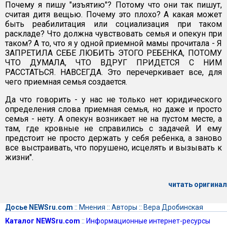
Почему я пишу "изъятию"? Потому что они так пишут,
считая дитя вещью. Почему это плохо? А какая может
быть реабилитация или социализация при таком
раскладе? Что должна чувствовать семья и опекун при
таком? А то, что я у одной приемной мамы прочитала - Я
ЗАПРЕТИЛА СЕБЕ ЛЮБИТЬ ЭТОГО РЕБЕНКА, ПОТОМУ
ЧТО ДУМАЛА, ЧТО ВДРУГ ПРИДЕТСЯ С НИМ
РАССТАТЬСЯ. НАВСЕГДА. Это перечеркивает все, для
чего приемная семья создается.
Да что говорить - у нас не только нет юридического
определения слова приемная семья, но даже и просто
семья - нету. А опекун возникает не на пустом месте, а
там, где кровные не справились с задачей. И ему
предстоит не просто держать у себя ребенка, а заново
все выстраивать, что порушено, исцелять и вызывать к
жизни".
читать оригинал
Досье NEWSru.com
::
Мнения
::
Авторы
::
Вера Дробинская
Каталог NEWSru.com
::
Информационные интернет-ресурсы