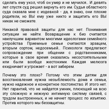
сделать ему укол, чтоб он умер и не мучился... И девять
лет спустя суд решил вернуть его им. Судья областного
суда сказала мне с издевкой - да, я знаю, они плохие
родители, но ВЫ ему уже никто и защитить его ВЫ
никак не сможете.
Никакой правовой защиты для нас нет. Понимания
ситуации не найти. Возвращение к био считается
наилучшим вариантом многими идеологами семейного
устройства Приемные семьи считаются эрзацем,
вторым сортом, недосемьей... Психологи предлагают
сопровождение при общении с родственниками,
которые в свое время оказались несостоятельными
или были вообще жестокими. Каждая мелюзга
ехидничает и угрожает - а вот заберем.
Почему это плохо? Потому что этим детям для
восстановления нужна незыблемость дома и семьи,
нужно надежное и конкретное постоянство. И этого нет.
Нет гарантий, что не найдется умник, плюющий на всю
эту сложную и нежную интимную систему связей, с
трудом выстроенных, и не начнет процесс по изъятию.
Против которого мы беззащитны.