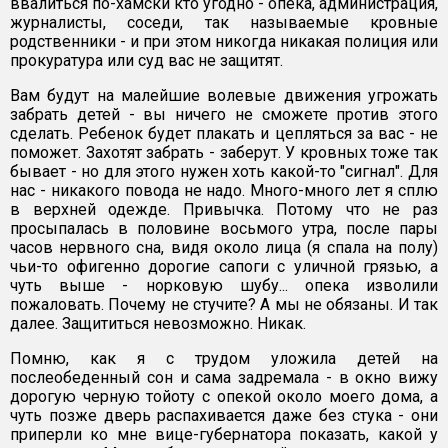
ввалиться по-хамски кто угодно - опека, администрация,
журналисты, соседи, так называемые кровные
родственники - и при этом никогда никакая полиция или
прокуратура или суд вас не защитят.
Вам будут на малейшие волевые движения угрожать
забрать детей - вы ничего не сможете против этого
сделать. Ребенок будет плакать и цепляться за вас - не
поможет. Захотят забрать - заберут. У кровных тоже так
бывает - но для этого нужен хоть какой-то "сигнал". Для
нас - никакого повода не надо. Много-много лет я сплю
в верхней одежде. Привычка. Потому что не раз
просыпалась в половине восьмого утра, после пары
часов нервного сна, видя около лица (я спала на полу)
чьи-то офигенно дорогие сапоги с уличной грязью, а
чуть выше - норковую шубу... опека изволили
пожаловать. Почему не стучите? А мы не обязаны. И так
далее. Защититься невозможно. Никак.
Помню, как я с трудом уложила детей на
послеобеденный сон и сама задремала - в окно вижу
дорогую черную тойоту с опекой около моего дома, а
чуть позже дверь распахивается даже без стука - они
приперли ко мне вице-губернатора показать, какой у