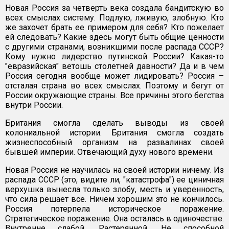
Новая Россия за четверть века создала бандитскую во
всех смыслах систему. Подлую, лживую, злобную. Кто
же захочет брать ее примером для себя? Кто пожелает
ей следовать? Какие здесь могут быть общие ценности
с другими странами, возникшими после распада СССР?
Кому нужно лидерство путинской России? Какая-то
"евразийская" ветошь столетней давности? Да и в чем
Россия сегодня вообще может лидировать? Россия –
отсталая страна во всех смыслах. Поэтому и бегут от
России окружающие страны. Все причины этого бегства
внутри России.
Британия смогла сделать выводы из своей
колониальной истории. Британия смогла создать
жизнеспособный организм на развалинах своей
бывшей империи. Отвечающий духу нового времени.
Новая Россия не научилась на своей истории ничему. Из
распада СССР (это, видите ли, "катастрофа") ее циничная
верхушка вынесла только злобу, месть и уверенность,
что сила решает все. Ничем хорошим это не кончилось.
Россия потерпела историческое поражение.
Стратегическое поражение. Она осталась в одиночестве.
Внутренне слабой. Растерянной. Не способной