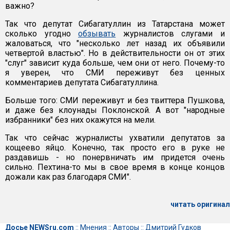
важно?
Так что депутат Сибагатуллин из Татарстана может
сколько угодно
обзывать
журналистов слугами и
жаловаться, что "несколько лет назад их объявили
четвертой властью". Но в действительности он от этих
"слуг" зависит куда больше, чем они от него. Почему-то
я уверен, что СМИ переживут без ценных
комментариев депутата Сибагатуллина.
Больше того: СМИ переживут и без твиттера Пушкова,
и даже без клоунады Поклонской. А вот "народные
избранники" без них окажутся на мели.
Так что сейчас журналисты ухватили депутатов за
кощеево яйцо. Конечно, так просто его в руке не
раздавишь - но понервничать им придется очень
сильно. Пехтина-то мы в свое время в конце концов
дожали как раз благодаря СМИ".
читать оригинал
Досье NEWSru.com
::
Мнения
::
Авторы
::
Дмитрий Гудков