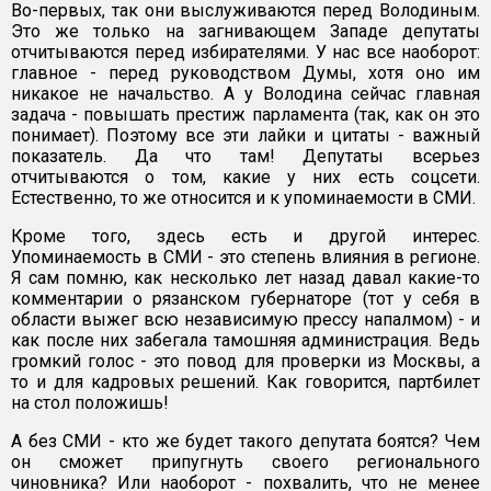
Во-первых, так они выслуживаются перед Володиным.
Это же только на загнивающем Западе депутаты
отчитываются перед избирателями. У нас все наоборот:
главное - перед руководством Думы, хотя оно им
никакое не начальство. А у Володина сейчас главная
задача - повышать престиж парламента (так, как он это
понимает). Поэтому все эти лайки и цитаты - важный
показатель. Да что там! Депутаты всерьез
отчитываются о том, какие у них есть соцсети.
Естественно, то же относится и к упоминаемости в СМИ.
Кроме того, здесь есть и другой интерес.
Упоминаемость в СМИ - это степень влияния в регионе.
Я сам помню, как несколько лет назад давал какие-то
комментарии о рязанском губернаторе (тот у себя в
области выжег всю независимую прессу напалмом) - и
как после них забегала тамошняя администрация. Ведь
громкий голос - это повод для проверки из Москвы, а
то и для кадровых решений. Как говорится, партбилет
на стол положишь!
А без СМИ - кто же будет такого депутата боятся? Чем
он сможет припугнуть своего регионального
чиновника? Или наоборот - похвалить, что не менее