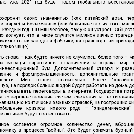
ью уже 2021 год будет годом глобального восстановл
охоронит своих знаменитых (как китайский врач, пе
й вирус) и безымянных (как большинство из того милл
 каждый год 110 млн человек, так уж он устроен. Общест
ло волнует, что в мире случится миллион личных трагеди
жимость, ни заводы и фабрики, ни транспорт, ни природа
только чище).
ь снова – как будто ничего не случилось; более того – 
за месяцы карантинов, ограничений и страха, мир 
 инвестиционный бум. Дополнительный стимул к разв
анение и фармпромышленность; дополнительные гран
унологи. Мир станет значительно более "онлайнов
нув, на порядок больше людей будет работать из дома, д
рганизовывать переговоры в интернете. Государства пот
а совершенствование систем слежения и тестирования
кализацию критически важных отраслей, на построение с
лобальные кризисы нового рода – "эпидемические"
и активно будут протестовать.
ре останется огромное количество денег, вброше
номику в процессе "войны". Это будет означать бурный