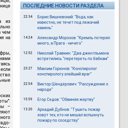
ийцы,
ПОСЛЕДНИЕ НОВОСТИ РАЗДЕЛА
анице
22:34
Борис Вишневский: "Вода, как
а из
известно, не течет под лежачий
ально
камень"
а чем
мя на
14:24
Александр Морозов: "Кремль потерял
много, а Прага - ничего"
ифры,
12:52
Николай Травкин: "Два джентльмена
нами
встретились "перетереть по бабкам"
таясь
23:27
Максим Горюнов: "Конспиролог
 если
конспирологу злейший враг"
дство
льные
22:54
Виктор Шендерович: "Рассуждение о
народе"
ских
15:59
Егор Седов: "Обвиняя жертву"
еты".
лы –
13:20
Аркадий Дубнов: "Тушить пожар
вляют
зовут тех, кто не мешал вспыхнуть
ного
пожару по соседству"
вдо-