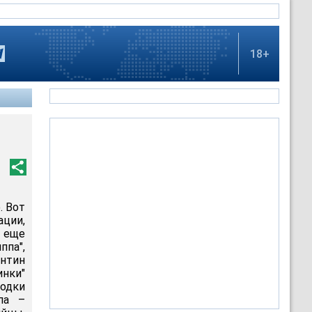
18+
. Вот
ации,
о еще
ппа",
нтин
инки"
родки
па –