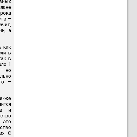
зных
лане
рока
ств –
ачит,
и, а
у как
сли в
как в
оло 1
 – но
льно
то –
се-же
ится
ов и
стро
е это
ество
х. С