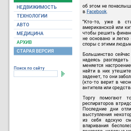
об этом не понаслыш
НЕДВИЖИМОСТЬ
в
Facebook
.
ТЕХНОЛОГИИ
"Кто-то, уже в ст
АВТО
американской или ки
чтобы решить финанс
МЕДИЦИНА
не основано и легко
АРХИВ
споры с этими людьм
СТАРАЯ ВЕРСИЯ
Большинство сейчас
надеясь разглядеть
меняется настроение
Поиск по сайту
найти в них утешите
заденет, то они забо
(кто-то верит в чес
антитела или средств
Торгу помогают т
респираторов втридо
Последние дни отл
выступления некото
из себя адскую см
впаривания бесполе