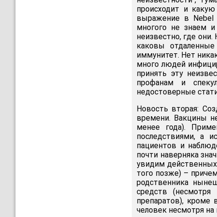
происходит и какую
выражение в Nebel 
многого не знаем и
неизвестно, где они.
каковы отдаленные 
иммунитет. Нет ника
много людей инфицир
принять эту неизве
профанам и спеку
недостоверные стати
Новость вторая: Со
времени. Вакцины н
менее года). Прим
последствиями, а и
пациентов и наблюде
почти наверняка зна
увидим действенных 
того позже) – приче
родственника нынеш
средств (несмотря
препаратов), кроме 
человек несмотря на