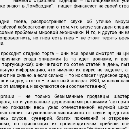
намного страшнее. Ездящие – потенциальные уб
ке знают в Ломбардии", - пишет финансист на своей стр
адии гнева, распространяет слухи об утечке вирус
тайской лаборатории или о том, что вирус запущен специ
овые проблемы мировой экономики. И то, и другое ни н
 опровергнуть, но гнев есть гнев – не стоит терять вре
и.
 проходит стадию торга – они все время смотрят на ц
 признаки спада эпидемии (а та идет волнами, и вол
 торгующихся); они читают по сотне статей в день, пы
льную информацию, что именно их вирус не заденет, а
леют не сильно, а если сильно – то их спасет чудесное сре
нок и водку, кто-то – в частный аппарат ИВЛ, моноклона
о от малярии, и закупаются они соответственно).
оргаши – не только безымянные продавцы шахтер
рога, но и увешанные деревянными регалиями "авторит
ично показали весь ужас отечественной научной шко
рых наших титулованных чиновников от науки предста
есь слухов, суеверий, благих пожеланий и откровен
зных, но приносящих их производителям прибыль псе