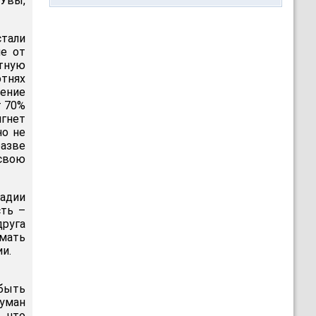
 Увы,
стали
не от
етную
отнях
шение
т 70%
игнет
но не
разве
свою
тадии
сть –
друга
умать
ии.
 быть
туман
, что