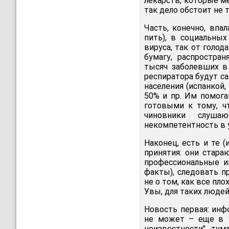
лекарств, которые м
так дело обстоит не 
Часть, конечно, впа
пить), в социальных
вируса, так от голод
бумагу, распростра
тысяч заболевших в 
респиратора будут са
населения (испанкой,
50% и пр. Им помог
готовыми к тому, ч
чиновники слуша
некомпетентность в 
Наконец, есть и те 
принятия: они стара
профессиональные и
факты), следовать 
не о том, как все пло
Увы, для таких людей 
Новость первая: инф
не может – еще в 1
неизвестности", тум