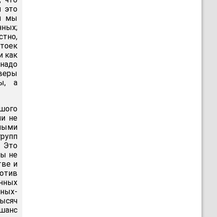
и это
ом мы
нных;
стно,
тоек
и как
 надо
веры
ы, а
ьшого
ли не
лыми
рупп
. Это
мы не
тве и
ротив
нных
ных-
тысяч
 шанс