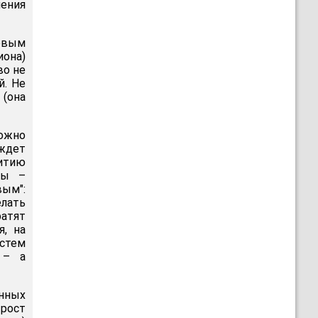
ения
рвым
иона)
во не
й. Не
 (она
можно
ждет
итию
ты –
ым":
елать
ратят
, на
истем
 – а
нных
 рост