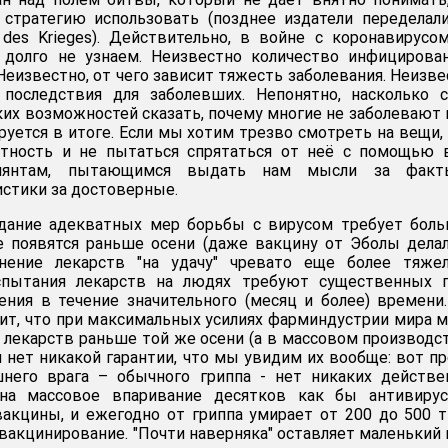
 стратегию использовать (позднее издатели переделал
des Krieges). Действительно, в войне с коронавирус
 долго не узнаем. Неизвестно количество инфицирова
 Неизвестно, от чего зависит тяжесть заболевания. Неизве
последствия для заболевших. Непонятно, насколько с
ких возможностей сказать, почему многие не заболевают 
уется в итоге. Если мы хотим трезво смотреть на вещи,
стность и не пытаться спрятаться от неё с помощью 
лянтам, пытающимся выдать нам мысли за факт
стики за достоверные.
здание адекватных мер борьбы с вирусом требует бол
е появятся раньше осени (даже вакцину от Эболы дела
енение лекарств "на удачу" чревато еще более тяже
спытания лекарств на людях требуют существенных г
ния в течение значительного (месяц и более) времени
чит, что при максимальных усилиях фарминдустрии мира 
лекарств раньше той же осени (а в массовом производс
м нет никакой гарантии, что мы увидим их вообще: вот п
него врага – обычного гриппа - нет никаких действе
 на массовое впаривание десятков как бы антивирус
вакцины, и ежегодно от гриппа умирает от 200 до 500 
 вакцинирование. "Почти наверняка" оставляет маленький