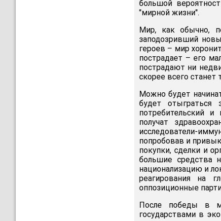
большой вероятност
"мирной жизни".
Мир, как обычно, п
заподозривший новы
героев – мир хоронит
пострадает – его ма
пострадают ни недви
скорее всего станет 
Можно будет начинат
будет отыграться 
потребительский и
получат здравоохр
исследователи-имм
попробовав и привык
покупки, сделки и о
большие средства н
национализацию и ло
реагирования на г
оппозиционные парти
После победы в ми
государствами в эко