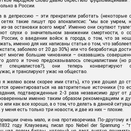
еткое народное слово давно окрестило "фуфломицинами".
только в России.
ла в депрессию – эти прекратили работать (некоторые 
 сетях такие пишут про апокалипсис: "мы все умрем, 
а из-за остановки всего мира". Именно они скупают туал
няют слухи о значительном занижении смертности, о с
России, о введении войск в города, о том, что за но
жать, именно для них написаны статьи о том, что заболее
 кстати, заболело от 20 до 30%) или что безработица дост
ают многие большие чиновники – оказавшись совершен
то долго и точно предсказывалось специалистами (но 
ют специалистов?), они теперь конвертируют 
ужас, и транслируют ужас на общество.
(и я желаю всем скорее ими стать), кто уже дошел до с
ются ориентироваться на авторитетные источники (то е
здания, подтвержденные 2-3 раза независимо друг от 
проверенным именно таким образом рекомендациям и д
хо или как все хорошо, а о том, что делать в данной ситуац
у меня есть только три новости, и две из них – плохие.
ормации очень мало, и она противоречива. По-другому и
832 году Клаузевиц писал про Nebel der Spannung - "
ан над полем битвы, который не дает внятно понимать