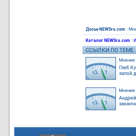
Досье NEWSru.com
::
Мн
Каталог NEWSru.com
::
И
ССЫЛКИ ПО ТЕМЕ
Мнения
Глеб К
запой д
Мнения
Андрей
заканч