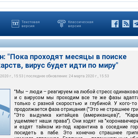
Текстовая
Классическая
версия
версия
н: "Пока проходят месяцы в поиске
арств, вирус будет идти по миру"
020 г., 15:53 | последнее обновление: 24 марта 2020 г., 15:53
 Сандурская
"Мы – люди – реагируем на любой стресс одинаково
и с вирусом мы проходим все те же фазы адапт
только с разной скоростью и глубиной. У кого-т
продолжается фаза отрицания ("Это не страшнее гри
"Это выдумка китайцев (американцев)", "Кара
ущемляет наши права"). Они ходят на "коронавечер
и ездят тайком из-под карантина в соседние го
посидеть в пабе. Это конечно страшнее грип