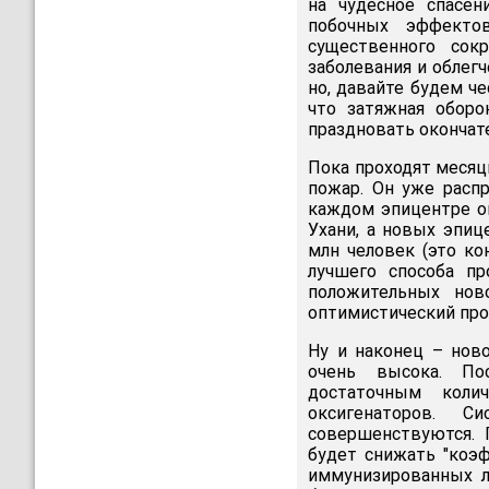
на чудесное спасе
побочных эффекто
существенного сок
заболевания и облегч
но, давайте будем че
что затяжная оборо
праздновать окончат
Пока проходят месяц
пожар. Он уже распр
каждом эпицентре ог
Ухани, а новых эпиц
млн человек (это ко
лучшего способа пр
положительных нов
оптимистический про
Ну и наконец – ново
очень высока. Пос
достаточным коли
оксигенаторов. С
совершенствуются. 
будет снижать "коэф
иммунизированных л