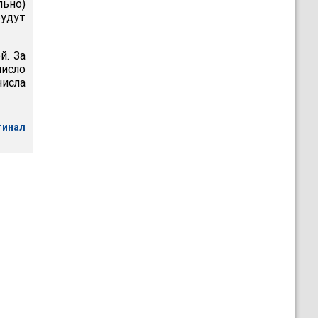
льно)
удут
й. За
число
исла
гинал