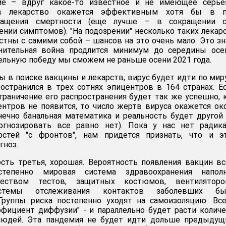
ние – вдруг какое-то известное и не имеющее серье
в лекарство окажется эффективным хотя бы в п
ращения смертности (еще лучше – в сокращении с
ении симптомов). "На подозрении" несколько таких лекар
стны с самими собой – шансов на это очень мало. Это зн
нительная война продлится минимум до середины осен
ельную победу мы сможем не раньше осени 2021 года.
ы в поиске вакцины и лекарств, вирус будет идти по мир
остранился в трех сотнях эпицентров в 164 странах. Е
раничение его распространения будет так же успешно, 
ентров не появится, то число жертв вируса окажется ок
нечно банальная математика и реальность будет другой
огнозировать все равно нет). Пока у нас нет радика
остей "с фронтов", нам придется признать, что и э
гноз.
сть третья, хорошая. Вероятность появления вакцин в
тепенно мировая система здравоохранения наполн
чеством тестов, защитных костюмов, вентилятор
истемы отслеживания контактов заболевших бы
Группы риска постепенно уходят на самоизоляцию. Вс
фициент диффузии" - и параллельно будет расти колич
юдей. Эта пандемия не будет идти дольше предыдущи