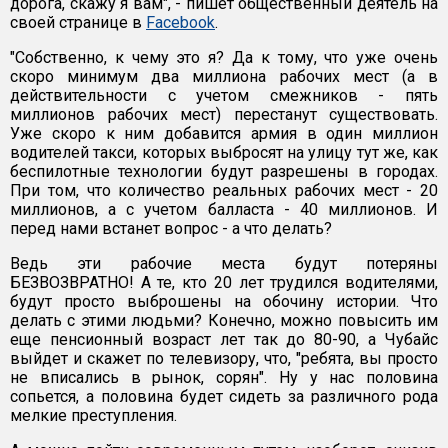
дорога, скажу я вам", - пишет общественный деятель на
своей странице в
Facebook
.
"Собственно, к чему это я? Да к тому, что уже очень
скоро минимум два миллиона рабочих мест (а в
действительности с учетом смежников - пять
миллионов рабочих мест) перестанут существовать.
Уже скоро к ним добавится армия в один миллион
водителей такси, которых выбросят на улицу тут же, как
беспилотные технологии будут разрешены в городах.
При том, что количество реальных рабочих мест - 20
миллионов, а с учетом балласта - 40 миллионов. И
перед нами встанет вопрос - а что делать?
Ведь эти рабочие места будут потеряны
БЕЗВОЗВРАТНО! А те, кто 20 лет трудился водителями,
будут просто выброшены на обочину истории. Что
делать с этими людьми? Конечно, можно повысить им
еще пенсионный возраст лет так до 80-90, а Чубайс
выйдет и скажет по телевизору, что, "ребята, вы просто
не вписались в рынок, сорян". Ну у нас половина
сопьется, а половина будет сидеть за различного рода
мелкие преступления.