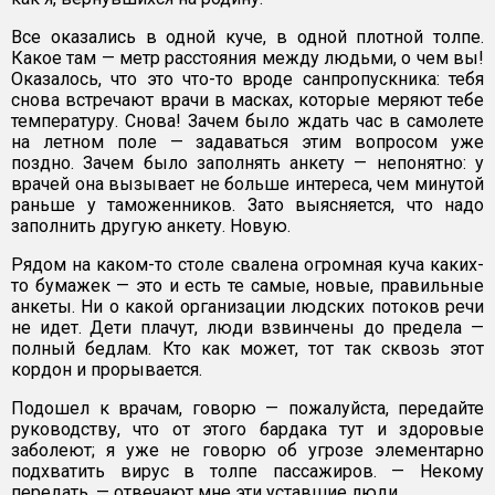
Все оказались в одной куче, в одной плотной толпе.
Какое там — метр расстояния между людьми, о чем вы!
Оказалось, что это что-то вроде санпропускника: тебя
снова встречают врачи в масках, которые меряют тебе
температуру. Снова! Зачем было ждать час в самолете
на летном поле — задаваться этим вопросом уже
поздно. Зачем было заполнять анкету — непонятно: у
врачей она вызывает не больше интереса, чем минутой
раньше у таможенников. Зато выясняется, что надо
заполнить другую анкету. Новую.
Рядом на каком-то столе свалена огромная куча каких-
то бумажек — это и есть те самые, новые, правильные
анкеты. Ни о какой организации людских потоков речи
не идет. Дети плачут, люди взвинчены до предела —
полный бедлам. Кто как может, тот так сквозь этот
кордон и прорывается.
Подошел к врачам, говорю — пожалуйста, передайте
руководству, что от этого бардака тут и здоровые
заболеют; я уже не говорю об угрозе элементарно
подхватить вирус в толпе пассажиров. — Некому
передать, — отвечают мне эти уставшие люди.