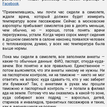
Facebook
.
"Приземлившись, мы почти час сидели в самолете,
ждали врача, который должен будет измерить
температуру всем пассажирам. Сейчас в московские
аэропорты прибывает самолетов раз в десять меньше,
чем обычно, но — хорошо, готов понять: врачи
перегружены, устали. Когда через сорок минут сидения
в душном самолете в салоне наконец появился человек
с тепловизором, думаю, у всех нас температура была
выше нормы.
Пока мы сидели в самолете, все заполнили анкеты —
какие-то обычные данные: ФИО, паспорт, откуда-куда-
зачем. Все понятно и все правильно. Единственное —
потом выясняется, что эти анкеты никому не нужны. Ни
на паспортном контроле, ни на таможне — никто не мог
ответить на вопрос: куда сдавать-то, кто у нас заберет
эти бумажки? Так, с анкетами в руках мы прошли
таможню и паспортный контроль — и попали в филиал
ада на земле. Потому что мы оказались в какой-то зоне,
куда собирают всех подряд — взрослых, детей,
стариков и инвалидов, транзитных пассажиров и таких,
как я, вернувшихся на родину.