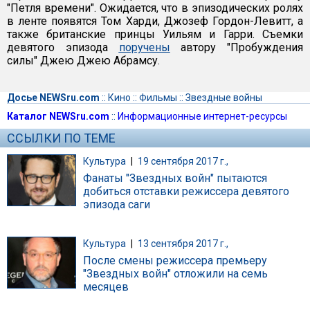
"Петля времени". Ожидается, что в эпизодических ролях
в ленте появятся Том Харди, Джозеф Гордон-Левитт, а
также британские принцы Уильям и Гарри. Съемки
девятого эпизода
поручены
автору "Пробуждения
силы" Джею Джею Абрамсу.
Досье NEWSru.com
::
Кино
::
Фильмы
::
Звездные войны
Каталог NEWSru.com
::
Информационные интернет-ресурсы
ССЫЛКИ ПО ТЕМЕ
Культура
|
19 сентября 2017 г.,
Фанаты "Звездных войн" пытаются
добиться отставки режиссера девятого
эпизода саги
Культура
|
13 сентября 2017 г.,
После смены режиссера премьеру
"Звездных войн" отложили на семь
месяцев