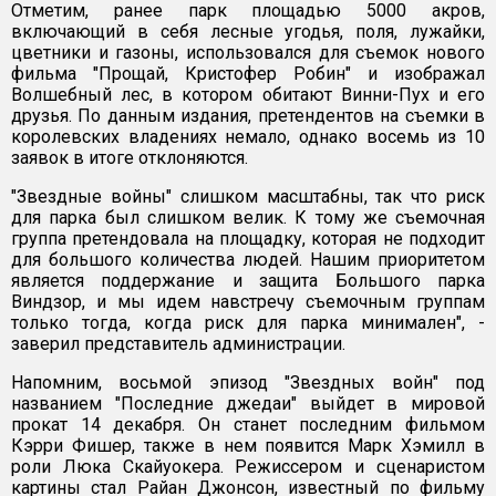
Отметим, ранее парк площадью 5000 акров,
включающий в себя лесные угодья, поля, лужайки,
цветники и газоны, использовался для съемок нового
фильма "Прощай, Кристофер Робин" и изображал
Волшебный лес, в котором обитают Винни-Пух и его
друзья. По данным издания, претендентов на съемки в
королевских владениях немало, однако восемь из 10
заявок в итоге отклоняются.
"Звездные войны" слишком масштабны, так что риск
для парка был слишком велик. К тому же съемочная
группа претендовала на площадку, которая не подходит
для большого количества людей. Нашим приоритетом
является поддержание и защита Большого парка
Виндзор, и мы идем навстречу съемочным группам
только тогда, когда риск для парка минимален", -
заверил представитель администрации.
Напомним, восьмой эпизод "Звездных войн" под
названием "Последние джедаи" выйдет в мировой
прокат 14 декабря. Он станет последним фильмом
Кэрри Фишер, также в нем появится Марк Хэмилл в
роли Люка Скайуокера. Режиссером и сценаристом
картины стал Райан Джонсон, известный по фильму