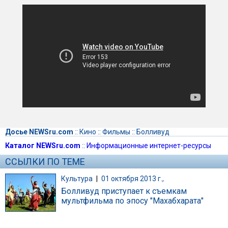
Досье NEWSru.com
::
Кино
::
Фильмы
::
Болливуд
Каталог NEWSru.com
::
Информационные интернет-ресурсы
ССЫЛКИ ПО ТЕМЕ
Культура
|
01 октября 2013 г.,
Болливуд приступает к съемкам
мультфильма по эпосу "Махабхарата"