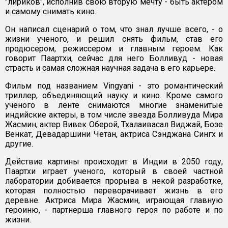
"лириков", исполнив свою вторую мечту - быть актером
и самому снимать кино.
Он написал сценарий о том, что знал лучше всего, - о
жизни ученого, и решил снять фильм, став его
продюсером, режиссером и главным героем. Как
говорит Паартхи, сейчас для него Болливуд - новая
страсть и самая сложная научная задача в его карьере.
Фильм под названием Vingyani - это романтический
триллер, объединяющий науку и кино. Кроме самого
ученого в ленте снимаются многие знаменитые
индийские актеры, в том числе звезда Болливуда Мира
Жасмин, актер Вивек Оберой, Тхалаивасал Виджай, Бозе
Венкат, Девадаршини Четан, актриса Сэнджана Сингх и
другие.
Действие картины происходит в Индии в 2050 году,
Паартхи играет ученого, который в своей частной
лаборатории добивается прорыва в некой разработке,
которая полностью переворачивает жизнь в его
деревне. Актриса Мира Жасмин, играющая главную
героиню, - партнерша главного героя по работе и по
жизни.