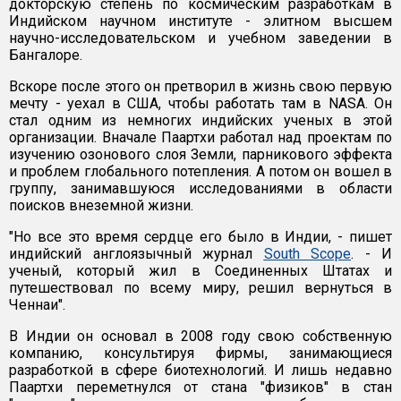
докторскую степень по космическим разработкам в
Индийском научном институте - элитном высшем
научно-исследовательском и учебном заведении в
Бангалоре.
Вскоре после этого он претворил в жизнь свою первую
мечту - уехал в США, чтобы работать там в NASA. Он
стал одним из немногих индийских ученых в этой
организации. Вначале Паартхи работал над проектам по
изучению озонового слоя Земли, парникового эффекта
и проблем глобального потепления. А потом он вошел в
группу, занимавшуюся исследованиями в области
поисков внеземной жизни.
"Но все это время сердце его было в Индии, - пишет
индийский англоязычный журнал
South Scope
. - И
ученый, который жил в Соединенных Штатах и
путешествовал по всему миру, решил вернуться в
Ченнаи".
В Индии он основал в 2008 году свою собственную
компанию, консультируя фирмы, занимающиеся
разработкой в сфере биотехнологий. И лишь недавно
Паартхи переметнулся от стана "физиков" в стан