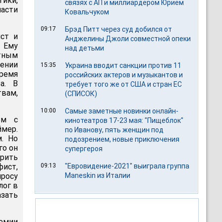
ики,
связях с АП и миллиардером Юрием
асти
Ковальчуком
09:17
Брэд Питт через суд добился от
ист и
Анджелины Джоли совместной опеки
 Ему
над детьми
тным
шении
15:35
Украина вводит санкции против 11
время
российских актеров и музыкантов и
а. В
требует того же от США и стран ЕС
твам,
(СПИСОК)
10:00
Самые заметные новинки онлайн-
ом с
кинотеатров 17-23 мая: "Пищеблок"
ймер.
по Иванову, пять женщин под
. Но
подозрением, новые приключения
го он
супергероя
орить
фист,
09:13
"Евровидение-2021" выиграла группа
просу
Maneskin из Италии
лог в
азать
емии