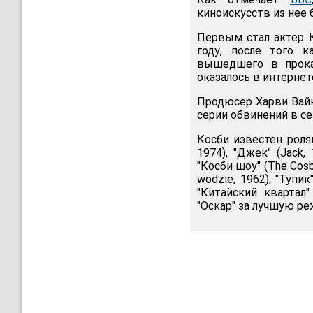
киноискусств из нее
Первым стал актер К
году, после того 
вышедшего в прока
оказалось в интернет
Продюсер Харви Ва
серии обвинений в се
Косби известен роля
1974), "Джек" (Jack,
"Косби шоу" (The Cos
wodzie, 1962), "Тупик
"Китайский квартал"
"Оскар" за лучшую реж