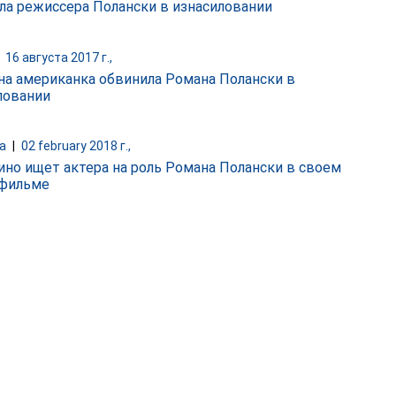
ла режиссера Полански в изнасиловании
|
16 августа 2017 г.,
на американка обвинила Романа Полански в
ловании
а
|
02 february 2018 г.,
ино ищет актера на роль Романа Полански в своем
фильме