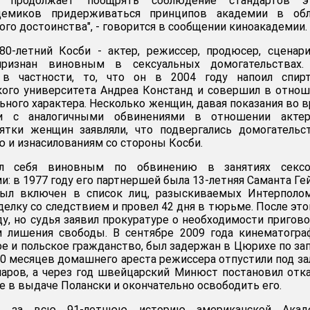
т продолжает поощрять соблюдение стандартов эт
емиков придерживаться принципов академии в обл
го достоинства", - говорится в сообщении киноакадемии.
0-летний Косби - актер, режиссер, продюсер, сценар
ризнан виновным в сексуальных домогательствах.
, в частности, то, что он в 2004 году напоил спир
кого университета Андреа Констанд и совершил в отно
ьного характера. Несколько женщин, давая показания во 
ли с аналогичными обвинениями в отношении актер
ятки женщин заявляли, что подвергались домогательс
ю и изнасилованиям со стороны Косби.
ал себя виновным по обвинению в занятиях секс
: в 1977 году его партнершей была 13-летняя Саманта Ге
ыл включен в список лиц, разыскиваемых Интерполом
елку со следствием и провел 42 дня в тюрьме. После это
у, но судья заявил прокуратуре о необходимости пригов
м лишения свободы. В сентябре 2009 года кинематогра
 и польское гражданство, был задержан в Цюрихе по за
10 месяцев домашнего ареста режиссера отпустили под за
ларов, а через год швейцарский Минюст постановил отк
е в выдаче Полански и окончательно освободить его.
, за всю 91-летнюю историю американской Акад