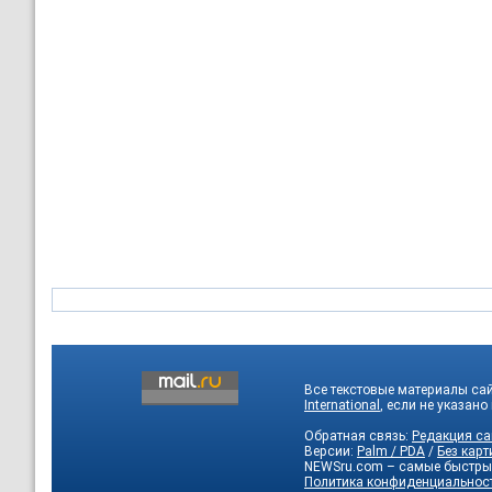
Все текстовые материалы са
International
, если не указано
Обратная связь:
Редакция са
Версии:
Palm / PDA
/
Без карт
NEWSru.com – самые быстры
Политика конфиденциальнос