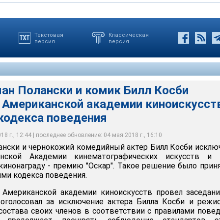
Текстовая
Классическая
версия
версия
ан Полански и комик Билл Косби
 Американской академии киноискусст
 кодекса поведения
8 г., 12:44 | последнее обновление: 04 мая 2018 г., 16:10
ански и чернокожий комедийный актер Билл Косби искл
нской Академии кинематографических искусств и н
инонаграду - премию "Оскар". Такое решение было прин
ими кодекса поведения.
 Американской академии киноискусств провел заседан
роголосовал за исключение актера Билла Косби и режи
состава своих членов в соответствии с правилами пове