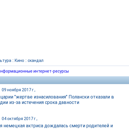
ьтура
::
Кино
::
скандал
нформационные интернет-ресурсы
|
09 ноября 2017 г.,
царии "жертве изнасилования" Полански отказали в
дии из-за истечения срока давности
|
04 октября 2017 г.,
 немецкая актриса дождалась смерти родителей и