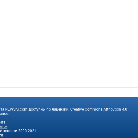
йта NEWSru.com доступны по лицензии:
Creative Commons Attribution 4.0
 иное.
йта
инок
е новости
2000-2021
ти