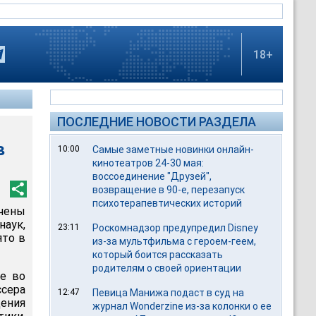
18+
ПОСЛЕДНИЕ НОВОСТИ РАЗДЕЛА
в
10:00
Самые заметные новинки онлайн-
кинотеатров 24-30 мая:
воссоединение "Друзей",
возвращение в 90-е, перезапуск
психотерапевтических историй
ючены
аук,
23:11
Роскомнадзор предупредил Disney
ято в
из-за мультфильма c героем-геем,
который боится рассказать
родителям о своей ориентации
ие во
ссера
12:47
Певица Манижа подаст в суд на
дения
журнал Wonderzine из-за колонки о ее