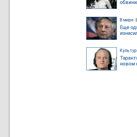
обвини
В мире
Еще од
изнаси
Культур
Тарант
новом 