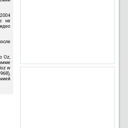
 2004
е не
идео
после
o Oz,
рамме
Noz w
968),
емией