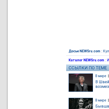
Досье NEWSru.com
::
Кул
Каталог NEWSru.com
::
И
ССЫЛКИ ПО ТЕМЕ
В мире
В Швей
возмез
В мире
Бывшая