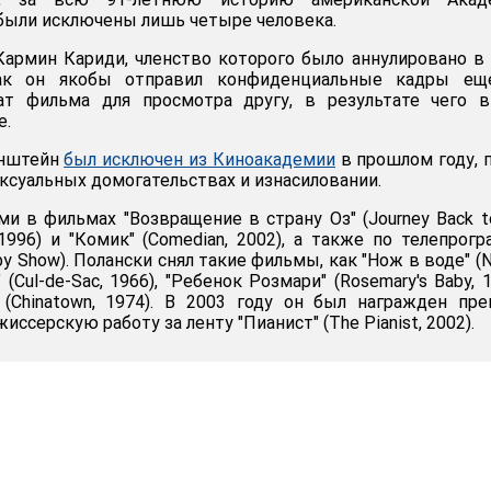
 были исключены лишь четыре человека.
армин Кариди, членство которого было аннулировано в
как он якобы отправил конфиденциальные кадры ещ
т фильма для просмотра другу, в результате чего в
е.
йнштейн
был исключен из Киноакадемии
в прошлом году, 
ксуальных домогательствах и изнасиловании.
ми в фильмах "Возвращение в страну Оз" (Journey Back t
 1996) и "Комик" (Comedian, 2002), а также по телепрог
by Show). Полански снял такие фильмы, как "Нож в воде" (
" (Cul-de-Sac, 1966), "Ребенок Розмари" (Rosemary's Baby, 1
 (Chinatown, 1974). В 2003 году он был награжден пр
иссерскую работу за ленту "Пианист" (The Pianist, 2002).