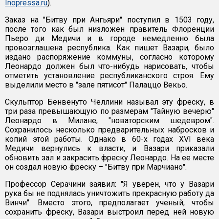
Inopressa.ru
).
Заказ на "Битву при Ангьяри" поступил в 1503 году,
после того как был низложен правитель Флоренции
Пьеро ди Медичи и в городе немедленно была
провозглашена республика. Как пишет Вазари, было
издано распоряжение коммуны, согласно которому
Леонардо должен был что-нибудь нарисовать, чтобы
отметить установление республиканского строя. Ему
выделили место в "зале пятисот" Палаццо Векьо.
Скульптор Бенвенуто Челлини называл эту фреску, в
три раза превышающую по размерам "Тайную вечерю"
Леонардо в Милане, "новаторским шедевром".
Сохранилось несколько предварительных набросков и
копий этой работы. Однако в 60-х годах XVI века
Медичи вернулись к власти, и Вазари приказали
обновить зал и закрасить фреску Леонардо. На ее месте
он создал новую фреску – "Битву при Марчиано".
Профессор Серачини заявил: "Я уверен, что у Вазари
рука бы не поднялась уничтожить прекрасную работу да
Винчи". Вместо этого, предполагает ученый, чтобы
сохранить фреску, Вазари выстроил перед ней новую