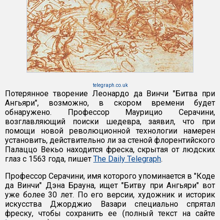
telegraph.co.uk
Потерянное творение Леонардо да Винчи "Битва при
Ангьяри", возможно, в скором времени будет
обнаружено. Профессор Маурицио Серачини,
возглавляющий поиски шедевра, заявил, что при
помощи новой революционной технологии намерен
установить, действительно ли за стеной флорентийского
Палаццо Векьо находится фреска, скрытая от людских
глаз с 1563 года, пишет
The Daily Telegraph
.
Профессор Серачини, имя которого упоминается в "Коде
да Винчи" Дэна Брауна, ищет "Битву при Ангьяри" вот
уже более 30 лет. По его версии, художник и историк
искусства Джорджио Вазари специально спрятал
фреску, чтобы сохранить ее (полный текст на сайте