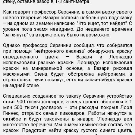
стену, оставив зазор в 1-3 сантиметра.
Как говорит профессор Серачини, в самом верху своего
нового творения Вазари оставил небольшую подсказку
– на одном из знамен написано: "Кто ищет, тот найдет". С
уровня пола знамя невидимо. До недавнего времени
"заглянуть" за вторую стену было невозможно.
Однако профессор Серачини сообщил, что собирается
при помощи "нейтронного анализа" обнаружить краску
определенного цвета – Вазари и Леонардо
использовали разные краски. Леонардо использовал
краски на минеральной основе, а Вазари рисовал
масляными. Стена будет обстреляна нейтронами, а
отраженные лучи покажут, есть ли какая-нибудь краска
на задней стене.
Специально созданное по заказу Серачини устройство
стоит 900 тысяч долларов, а весь проект обошелся в 1
млн 500 тысяч долларов – эти расходы покрыл Лоэл
Гиннес, отпрыск семьи пивоваров. Работы начнутся в
октябре и будут закончены в январе. "Леонардо вел
множество перечней. Мы знаем химический состав его
красок. Предстоит найти краску густого синего цвета,