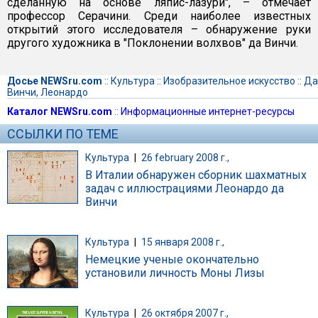
сделанную на основе ляпис-лазури", – отмечает
профессор Серачини. Среди наиболее известных
открытий этого исследователя – обнаружение руки
другого художника в "Поклонении волхвов" да Винчи.
Досье NEWSru.com
::
Культура
::
Изобразительное искусство
::
Да
Винчи, Леонардо
Каталог NEWSru.com
::
Информационные интернет-ресурсы
ССЫЛКИ ПО ТЕМЕ
Культура
|
26 february 2008 г.,
В Италии обнаружен сборник шахматных
задач с иллюстрациями Леонардо да
Винчи
Культура
|
15 января 2008 г.,
Немецкие ученые окончательно
установили личность Моны Лизы
Культура
|
26 октября 2007 г.,