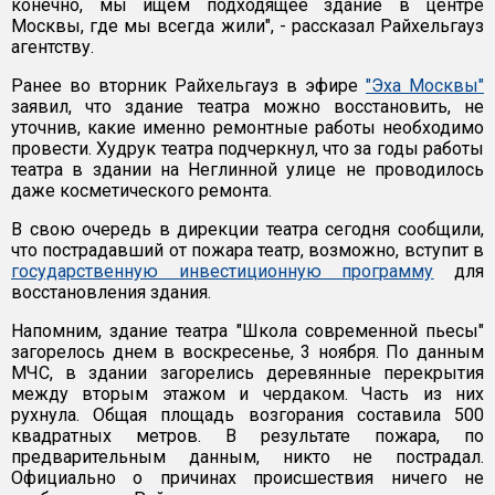
конечно, мы ищем подходящее здание в центре
Москвы, где мы всегда жили", - рассказал Райхельгауз
агентству.
Ранее во вторник Райхельгауз в эфире
"Эха Москвы"
заявил, что здание театра можно восстановить, не
уточнив, какие именно ремонтные работы необходимо
провести. Худрук театра подчеркнул, что за годы работы
театра в здании на Неглинной улице не проводилось
даже косметического ремонта.
В свою очередь в дирекции театра сегодня сообщили,
что пострадавший от пожара театр, возможно, вступит в
государственную инвестиционную программу
для
восстановления здания.
Напомним, здание театра "Школа современной пьесы"
загорелось днем в воскресенье, 3 ноября. По данным
МЧС, в здании загорелись деревянные перекрытия
между вторым этажом и чердаком. Часть из них
рухнула. Общая площадь возгорания составила 500
квадратных метров. В результате пожара, по
предварительным данным, никто не пострадал.
Официально о причинах происшествия ничего не