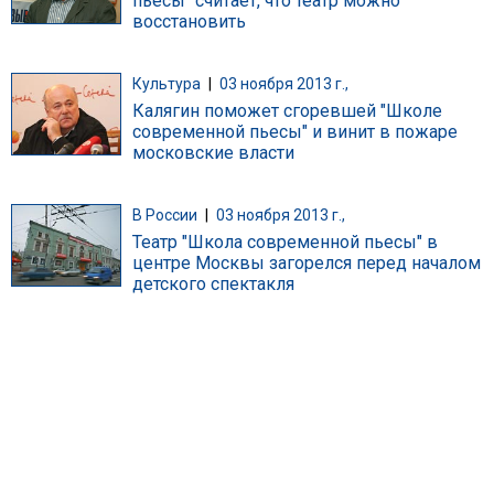
пьесы" считает, что театр можно
восстановить
Культура
|
03 ноября 2013 г.,
Калягин поможет сгоревшей "Школе
современной пьесы" и винит в пожаре
московские власти
В России
|
03 ноября 2013 г.,
Театр "Школа современной пьесы" в
центре Москвы загорелся перед началом
детского спектакля