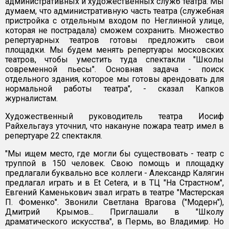
административных и художественных служб театра. Мы
думаем, что административную часть театра (служебная
пристройка с отдельным входом по Неглинной улице,
которая не пострадала) сможем сохранить. Множество
репертуарных театров готовы предложить свои
площадки. Мы будем менять репертуары московских
театров, чтобы уместить туда спектакли "Школы
современной пьесы". Основная задача - поиск
отдельного здания, которое мы готовы арендовать для
нормальной работы театра", - сказал Капков
журналистам.
Художественный руководитель театра Иосиф
Райхельгауз уточнил, что накануне пожара театр имел в
репертуаре 22 спектакля.
"Мы ищем место, где могли бы существовать - театр с
труппой в 150 человек. Свою помощь и площадку
предлагали буквально все коллеги - Александр Калягин
предлагал играть и в Et Cetera, и в ТЦ "На Страстном",
Евгений Каменькович звал играть в театре "Мастерская
П. Фоменко". Звонили Светлана Врагова ("Модерн"),
Дмитрий Крымов... Приглашали в "Школу
драматического искусства", в Пермь, во Владимир. Но