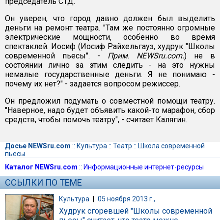
председатель СТД.
Он уверен, что город давно должен был выделить
деньги на ремонт театра. "Там же постоянно огромные
электрические мощности, особенно во время
спектаклей. Иосиф (Иосиф Райхельгауз, худрук "Школы
современной пьесы". -
Прим. NEWSru.com.
) не в
состоянии лично за этим следить - на это нужны
немалые государственные деньги. Я не понимаю -
почему их нет?" - задается вопросом режиссер.
Он предложил подумать о совместной помощи театру.
"Наверное, надо будет объявить какой-то марафон, сбор
средств, чтобы помочь театру", - считает Калягин.
Досье NEWSru.com
::
Культура
::
Театр
::
Школа современной
пьесы
Каталог NEWSru.com
::
Информационные интернет-ресурсы
ССЫЛКИ ПО ТЕМЕ
Культура
|
05 ноября 2013 г.,
Худрук сгоревшей "Школы современной