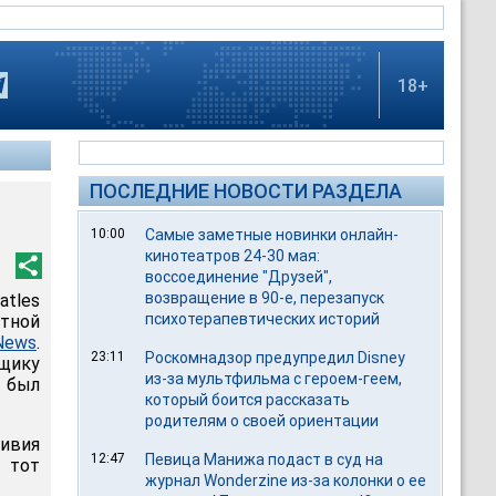
18+
ПОСЛЕДНИЕ НОВОСТИ РАЗДЕЛА
10:00
Самые заметные новинки онлайн-
кинотеатров 24-30 мая:
воссоединение "Друзей",
возвращение в 90-е, перезапуск
tles
психотерапевтических историй
стной
News
.
23:11
Роскомнадзор предупредил Disney
щику
из-за мультфильма c героем-геем,
 был
который боится рассказать
родителям о своей ориентации
ивия
12:47
Певица Манижа подаст в суд на
и тот
журнал Wonderzine из-за колонки о ее