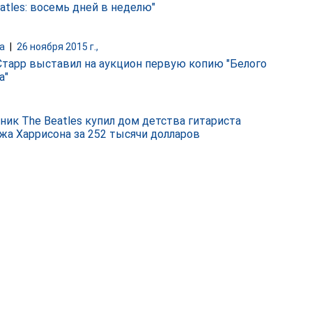
atles: восемь дней в неделю"
а
|
26 ноября 2015 г.,
Старр выставил на аукцион первую копию "Белого
а"
ник The Beatles купил дом детства гитариста
а Харрисона за 252 тысячи долларов