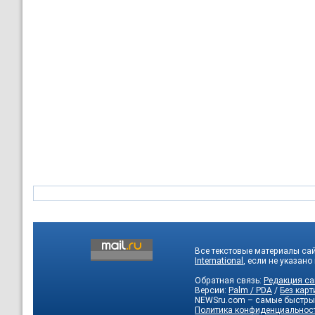
Все текстовые материалы са
International
, если не указано
Обратная связь:
Редакция са
Версии:
Palm / PDA
/
Без карт
NEWSru.com – самые быстры
Политика конфиденциальнос