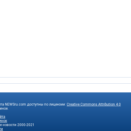
йта NEWSru.com доступны по лицензии:
Creative Commons Attribution 4.0
 иное.
йта
инок
е новости
2000-2021
ти