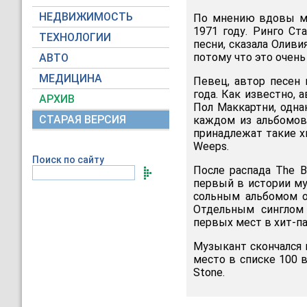
НЕДВИЖИМОСТЬ
По мнению вдовы му
1971 году. Ринго Ст
ТЕХНОЛОГИИ
песни, сказала Оливи
потому что это очень 
АВТО
МЕДИЦИНА
Певец, автор песен 
года. Как известно,
АРХИВ
Пол Маккартни, одна
СТАРАЯ ВЕРСИЯ
каждом из альбомов
принадлежат такие хи
Weeps.
Поиск по сайту
После распада The B
первый в истории муз
сольным альбомом о
Отдельным синглом
первых мест в хит-па
Музыкант скончался в
место в списке 100 
Stone.