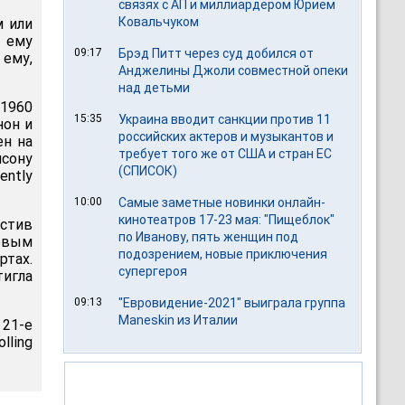
связях с АП и миллиардером Юрием
Ковальчуком
м или
й ему
09:17
Брэд Питт через суд добился от
 ему,
Анджелины Джоли совместной опеки
над детьми
 1960
15:35
Украина вводит санкции против 11
нон и
российских актеров и музыкантов и
ен на
требует того же от США и стран ЕС
исону
(СПИСОК)
ently
10:00
Самые заметные новинки онлайн-
кинотеатров 17-23 мая: "Пищеблок"
устив
по Иванову, пять женщин под
ервым
подозрением, новые приключения
ртах.
супергероя
игла
09:13
"Евровидение-2021" выиграла группа
Maneskin из Италии
 21-е
lling