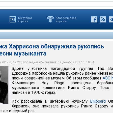
Текстовая
Классическая
версия
версия
а Харрисона обнаружила рукопись
и гитарист Джордж Харрисон выступал с The Beatles с 1960 года.
песни музыканта
рами большинства песен The Beatles были Джон Леннон и Пол
Джордж Харрисон также написал и исполнил по несколько песен
мов группы
2017 г., 12:22 | последнее обновление: 07 декабря 2017 г., 10:54
Вдова участника легендарной группы The Bea
Джорджа Харрисона нашла рукопись ранее неизве
песни, созданной ее мужем. Об этом сообщает
ABC 
Композиция Hey Ringo посвящена барабан
музыкального коллектива Ринго Старру. Текст
написан в 1970-х годах.
Как рассказала в интервью журналу
Billboard
Ол
Харрисон, она показала рукопись Ринго Старру 
т ее в первый раз.