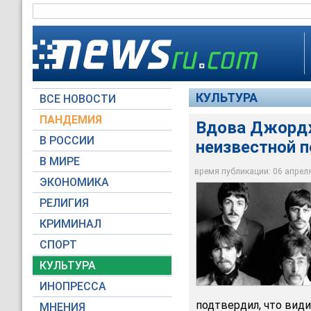
КУЛЬТУРА
ВСЕ НОВОСТИ
ПАНДЕМИЯ
Вдова Джордж
Певец, автор песен 
В РОССИИ
неизвестной 
Как известно, авто
Маккартни, Однако 
В МИРЕ
на каждом из альбо
время публикации: 06 апреля 
ЭКОНОМИКА
Global Look Press
РЕЛИГИЯ
КРИМИНАЛ
СПОРТ
КУЛЬТУРА
ИНОПРЕССА
подтвердил, что види
МНЕНИЯ