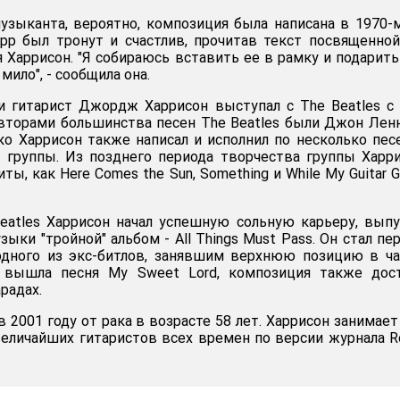
зыканта, вероятно, композиция была написана в 1970-
арр был тронут и счастлив, прочитав текст посвященно
я Харрисон. "Я собираюсь вставить ее в рамку и подарить
мило", - сообщила она.
и гитарист Джордж Харрисон выступал с The Beatles с
 авторами большинства песен The Beatles были Джон Лен
ко Харрисон также написал и исполнил по несколько пес
 группы. Из позднего периода творчества группы Харр
ты, как Here Comes the Sun, Something и While My Guitar G
eatles Харрисон начал успешную сольную карьеру, вып
ыки "тройной" альбом - All Things Must Pass. Он стал п
дного из экс-битлов, занявшим верхнюю позицию в ча
 вышла песня My Sweet Lord, композиция также дост
радах.
 2001 году от рака в возрасте 58 лет. Харрисон занимает
величайших гитаристов всех времен по версии журнала Ro