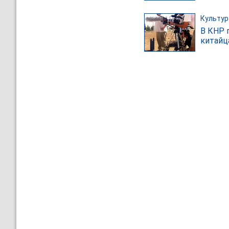
Культур
В КНР 
китайц