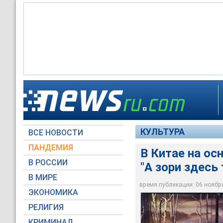
Баритон Лю Сунху не
прототипа. А Ван Х
исполнении Ольги О
КУЛЬТУРА
ВСЕ НОВОСТИ
National Centre for 
ПАНДЕМИЯ
В Китае на ос
В РОССИИ
"А зори здесь 
В МИРЕ
время публикации: 06 ноября 
ЭКОНОМИКА
РЕЛИГИЯ
КРИМИНАЛ