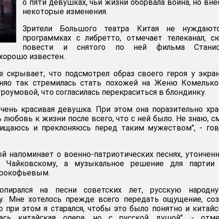
о пяти девушках, чьи жизни оборвала война, но вне
некоторые изменения.
Зрители Большого театра Китая не нуждают
программках с либретто, отмечает телеканал, 
повести и снятого по ней фильма Станис
 хорошо известен.
 скрывает, что подсмотрел образ своего героя у экра
уняо так стремилась стать похожей на Женю Комелько
роумовой, что согласилась перекраситься в блондинку.
чень красивая девушка. При этом она поразительно хра
 любовь к жизни после всего, что с ней было. Не знаю, с
хищаюсь и преклоняюсь перед таким мужеством", - го
й напоминает о военно-патриотических песнях, утончен
а Чайковскому, а музыкальное решение для партии 
Прокофьевым.
опирался на песни советских лет, русскую народн
у. Мне хотелось прежде всего передать ощущение, со
о при этом я старался, чтобы это было понятно и китай
лась китайская опера, но с русской душой", - отме