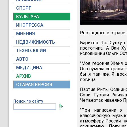
СПОРТ
КУЛЬТУРА
ИНОПРЕССА
Ростоцкого в стране
МНЕНИЯ
НЕДВИЖИМОСТЬ
Баритон Лю Сунху не
прототипа. А Ван Х
ТЕХНОЛОГИИ
исполнении Ольги Ост
АВТО
"Моя героиня Женя о
МЕДИЦИНА
Она сумела сохранить
бы я так же. Я вос
АРХИВ
певица.
СТАРАЯ ВЕРСИЯ
Партия Риты Осянино
Сони Гурвич близк
Четвертак навеяно 
Поиск по сайту
"При написании я 
классическую музык
атмосферу России, н
слушателю. Получи