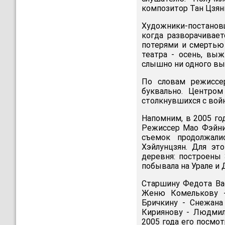
композитор Тан Цзян
Художники-постанов
когда разворачивае
потерями и смертью
театра - осень, вы
слышно ни одного вы
По словам режиссер
буквально. Центром
столкнувшихся с вой
Напомним, в 2005 го
Режиссер Мао Фэйнин
съемок продолжали
Хэйлунцзян. Для эт
деревня: построены 
побывала на Урале и 
Старшину Федота Вас
Женю Комелькову -
Бричкину - Снежана
Кириянову - Людмил
2005 года его посмо