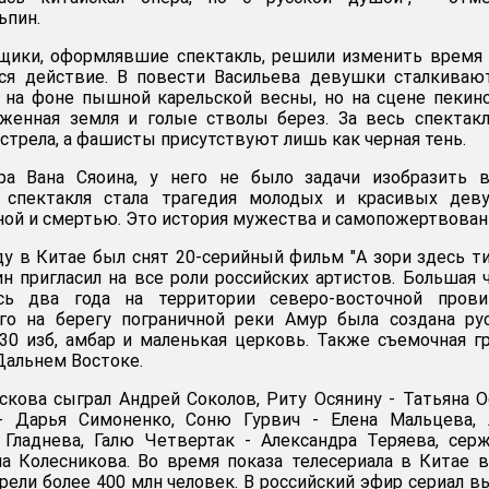
ьпин.
щики, оформлявшие спектакль, решили изменить время 
тся действие. В повести Васильева девушки сталкиваю
 на фоне пышной карельской весны, но на сцене пекин
жженная земля и голые стволы берез. За весь спектак
стрела, а фашисты присутствуют лишь как черная тень.
а Вана Сяоина, у него не было задачи изобразить в
 спектакля стала трагедия молодых и красивых деву
ной и смертью. Это история мужества и самопожертвован
ду в Китае был снят 20-серийный фильм "А зори здесь ти
 пригласил на все роли российских артистов. Большая 
сь два года на территории северо-восточной прови
ого на берегу пограничной реки Амур была создана ру
30 изб, амбар и маленькая церковь. Также съемочная г
Дальнем Востоке.
кова сыграл Андрей Соколов, Риту Осянину - Татьяна О
 Дарья Симоненко, Соню Гурвич - Елена Мальцева, 
 Гладнева, Галю Четвертак - Александра Теряева, сер
а Колесникова. Во время показа телесериала в Китае 
трели более 400 млн человек. В российский эфир сериал 