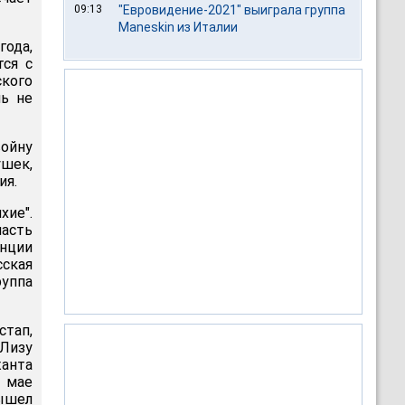
09:13
"Евровидение-2021" выиграла группа
Maneskin из Италии
года,
тся с
ского
ль не
ойну
шек,
ия.
хие".
часть
нции
сская
руппа
стап,
Лизу
жанта
в мае
вышел