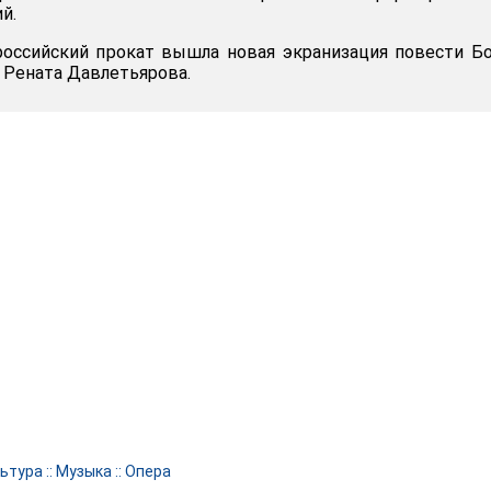
й.
российский прокат вышла новая экранизация повести Б
 Рената Давлетьярова.
ьтура
::
Музыка
::
Опера