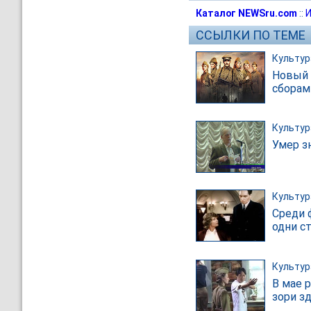
Каталог NEWSru.com
::
И
ССЫЛКИ ПО ТЕМЕ
Культур
Новый 
сборам
Культур
Умер з
Культур
Среди 
одни с
Культур
В мае 
зори зд