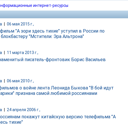
нформационные интернет-ресурсы
а
|
06 мая 2015 г.,
фильм "А зори здесь тихие" уступил в России по
 блокбастеру "Мстители: Эра Альтрона"
а
|
11 марта 2013 г.,
наменитый писатель-фронтовик Борис Васильев
а
|
06 мая 2010 г.,
фильмов о войне лента Леонида Быкова "В бой идут
тарики" признана самой любимой россиянами
а
|
24 апреля 2006 г.,
россиянам покажут китайскую версию телефильма "А
есь тихие"