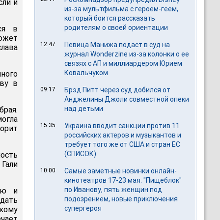
сли и
из-за мультфильма c героем-геем,
который боится рассказать
родителям о своей ориентации
ся в
сюжет
12:47
Певица Манижа подаст в суд на
лава
журнал Wonderzine из-за колонки о ее
связях с АП и миллиардером Юрием
Ковальчуком
нного
ву в
09:17
Брэд Питт через суд добился от
Анджелины Джоли совместной опеки
над детьми
брая.
могла
15:35
Украина вводит санкции против 11
ворит
российских актеров и музыкантов и
требует того же от США и стран ЕС
(СПИСОК)
ность
Гали
10:00
Самые заметные новинки онлайн-
кинотеатров 17-23 мая: "Пищеблок"
по Иванову, пять женщин под
ую и
подозрением, новые приключения
здать
супергероя
скому
чает