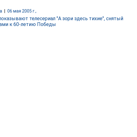
а
|
06 мая 2005 г.,
показывают телесериал "А зори здесь тихие", снятый
ами к 60-летию Победы