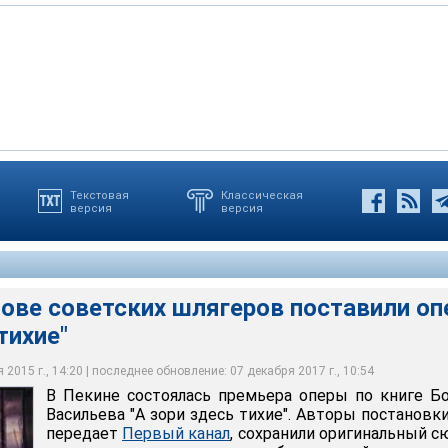
Текстовая
Классическая
версия
версия
 скрывает, что подсмотрел образ своего героя у экранного
уняо так стремилась стать похожей на Женю Комелькову в
строумовой, что согласилась перекраситься в блондинку
the Performing Arts
нове советских шлягеров поставили оп
тихие"
2015 г., 14:20 | последнее обновление: 07 декабря 2017 г., 10:54
В Пекине состоялась премьера оперы по книге Б
Васильева "А зори здесь тихие". Авторы постановки
передает
Первый канал
, сохранили оригинальный 