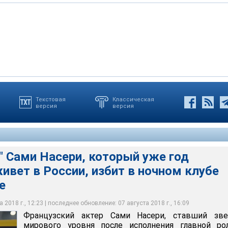
Текстовая
Классическая
версия
версия
Сами Насери, ставший звездой мирового уровня после
 роил в фильме "Такси", обратился в НИИ скорой помощи имени
ле драки в одном из ночных клубов Москвы
K Group / www.youtube.com/
" Сами Насери, который уже год
ивет в России, избит в ночном клубе
е
 2018 г., 12:23 | последнее обновление: 07 августа 2018 г., 16:09
Французский актер Сами Насери, ставший зве
мирового уровня после исполнения главной ро