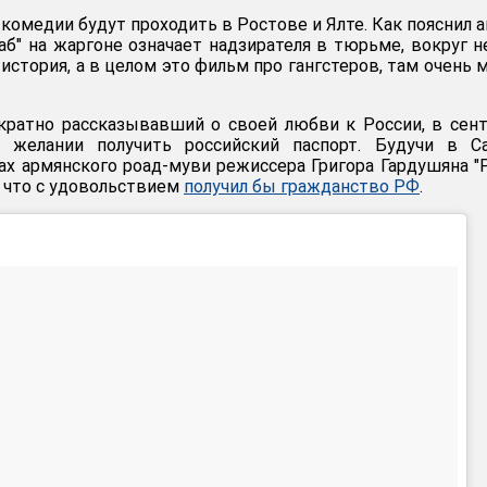
комедии будут проходить в Ростове и Ялте. Как пояснил а
аб" на жаргоне означает надзирателя в тюрьме, вокруг н
 история, а в целом это фильм про гангстеров, там очень 
кратно рассказывавший о своей любви к России, в сен
 желании получить российский паспорт. Будучи в Са
ах армянского роад-муви режиссера Григора Гардушяна "
л, что с удовольствием
получил бы гражданство РФ
.