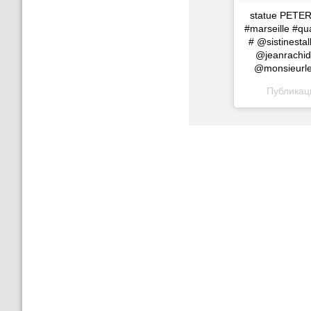
statue PETER
#marseille #qu
# @sistinesta
@jeanrachid
@monsieurles
Публикац