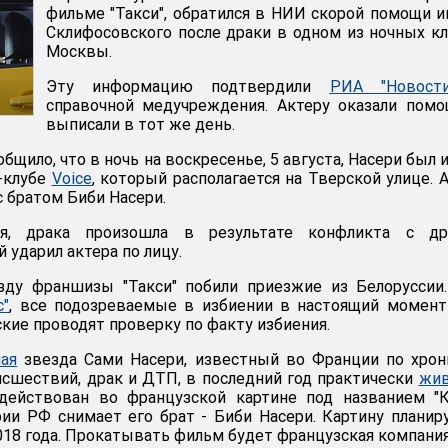
фильме "Такси", обратился в НИИ скорой помощи 
Склифосовского после драки в одном из ночных к
Москвы.
Эту информацию подтвердили
РИА "Новости
справочной медучреждения. Актеру оказали пом
выписали в тот же день.
бщило, что в ночь на воскресенье, 5 августа, Насери был 
-клубе
Voice
, который располагается на Тверской улице. 
 братом Биби Насери.
я, драка произошла в результате конфликта с др
 ударил актера по лицу.
ду франшизы "Такси" побили приезжие из Белоруссии.
с"
, все подозреваемые в избиении в настоящий момен
кие проводят проверку по факту избиения.
ная
звезда Сами Насери, известный во Франции по хро
сшествий, драк и ДТП, в последний год практически
жив
адействован во французской картине под названием "К
ии РФ снимает его брат - Биби Насери. Картину планир
018 года. Прокатывать фильм будет французская компания