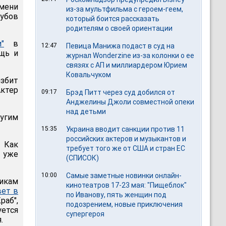
имени
из-за мультфильма c героем-геем,
лубов
который боится рассказать
родителям о своей ориентации
"
в
12:47
Певица Манижа подаст в суд на
ощь и
журнал Wonderzine из-за колонки о ее
связях с АП и миллиардером Юрием
Ковальчуком
избит
Актер
09:17
Брэд Питт через суд добился от
Анджелины Джоли совместной опеки
над детьми
угим
15:35
Украина вводит санкции против 11
российских актеров и музыкантов и
 Как
требует того же от США и стран ЕС
т уже
(СПИСОК)
10:00
Самые заметные новинки онлайн-
никам
кинотеатров 17-23 мая: "Пищеблок"
ет в
по Иванову, пять женщин под
раб",
подозрением, новые приключения
уется
супергероя
.