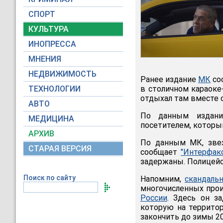
СПОРТ
КУЛЬТУРА
ИНОПРЕССА
МНЕНИЯ
НЕДВИЖИМОСТЬ
Ранее издание
МК
соо
ТЕХНОЛОГИИ
в столичном караоке
отдыхал там вместе с
АВТО
По данным издани
МЕДИЦИНА
посетителем, который
АРХИВ
По данным МК, звез
СТАРАЯ ВЕРСИЯ
сообщает
"Интерфак
задержаны. Полицейс
Поиск по сайту
Напомним,
скандаль
многочисленных прои
России
. Здесь он з
которую на территор
закончить до зимы 2