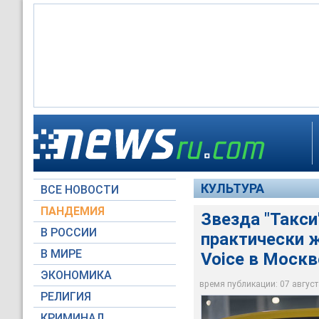
Французский актер 
исполнения главной
Склифосовского пос
КУЛЬТУРА
ВСЕ НОВОСТИ
Стоп-кадр видео PN
ПАНДЕМИЯ
Звезда "Такси
В РОССИИ
практически ж
В МИРЕ
Voice в Москв
ЭКОНОМИКА
время публикации: 07 августа
РЕЛИГИЯ
КРИМИНАЛ