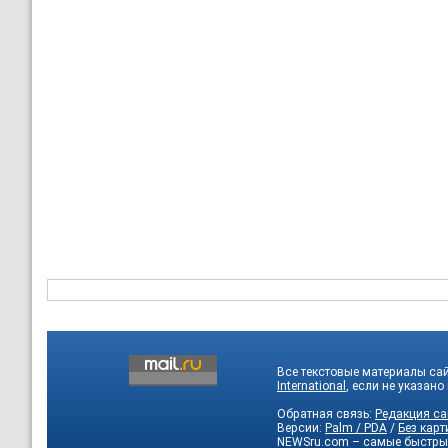
Все текстовые материалы са
International
, если не указано
Обратная связь:
Редакция са
Версии:
Palm / PDA
/
Без карт
NEWSru.com – самые быстры