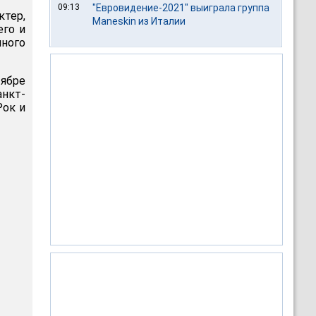
09:13
"Евровидение-2021" выиграла группа
ктер,
Maneskin из Италии
его и
много
тябре
нкт-
Рок и