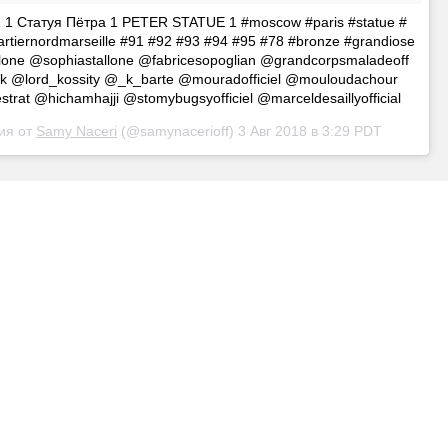
 1 Статуя Пётра 1 PETER STATUE 1 #moscow #paris #statue #
artiernordmarseille #91 #92 #93 #94 #95 #78 #bronze #grandiose
llone @sophiastallone @fabricesopoglian @grandcorpsmaladeoff
k @lord_kossity @_k_barte @mouradofficiel @mouloudachour
trat @hichamhajji @stomybugsyofficiel @marceldesaillyofficial
ия от
Samy Naceri
(@samynacerioff)
3 Авг 2018 в 3:29 PDT