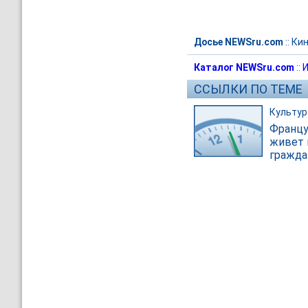
Досье NEWSru.com
::
Ки
Каталог NEWSru.com
::
И
ССЫЛКИ ПО ТЕМЕ
Культур
Францу
живет 
гражда