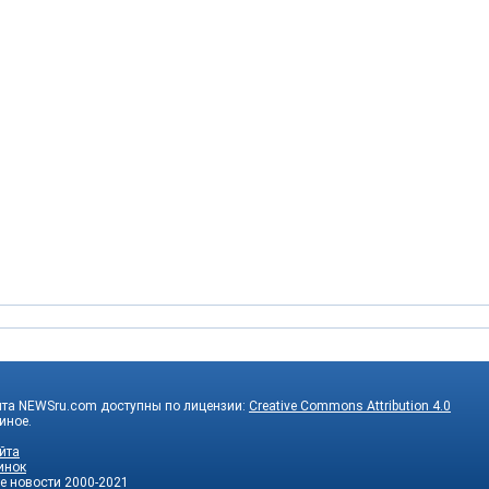
йта NEWSru.com доступны по лицензии:
Creative Commons Attribution 4.0
 иное.
йта
инок
е новости
2000-2021