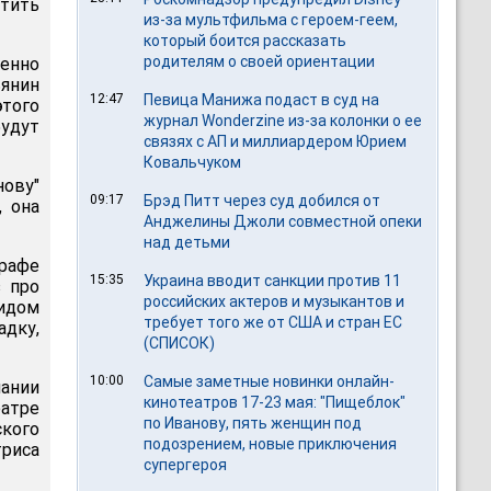
тить
из-за мультфильма c героем-геем,
который боится рассказать
родителям о своей ориентации
енно
ьянин
12:47
Певица Манижа подаст в суд на
этого
журнал Wonderzine из-за колонки о ее
будут
связях с АП и миллиардером Юрием
Ковальчуком
ову"
09:17
Брэд Питт через суд добился от
, она
Анджелины Джоли совместной опеки
над детьми
рафе
15:35
Украина вводит санкции против 11
з про
российских актеров и музыкантов и
видом
требует того же от США и стран ЕС
адку,
(СПИСОК)
10:00
Самые заметные новинки онлайн-
чании
кинотеатров 17-23 мая: "Пищеблок"
еатре
по Иванову, пять женщин под
ского
подозрением, новые приключения
триса
супергероя