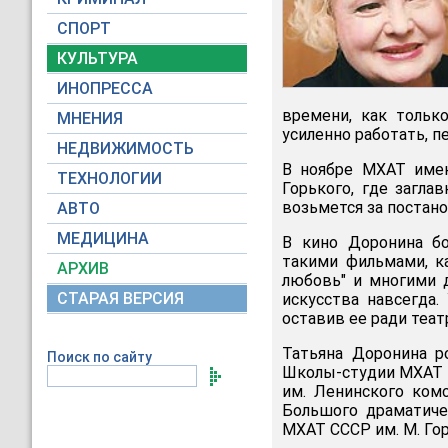
СПОРТ
КУЛЬТУРА
ИНОПРЕССА
времени, как тольк
МНЕНИЯ
усиленно работать, 
НЕДВИЖИМОСТЬ
В ноябре МХАТ имен
ТЕХНОЛОГИИ
Горького, где загла
возьмется за постан
АВТО
МЕДИЦИНА
В кино Доронина бо
такими фильмами, ка
АРХИВ
любовь" и многими д
СТАРАЯ ВЕРСИЯ
искусства навсегда
оставив ее ради теа
Татьяна Доронина р
Поиск по сайту
Школы-студии МХАТ в 
им. Ленинского комс
Большого драматичес
МХАТ СССР им. М. Горь