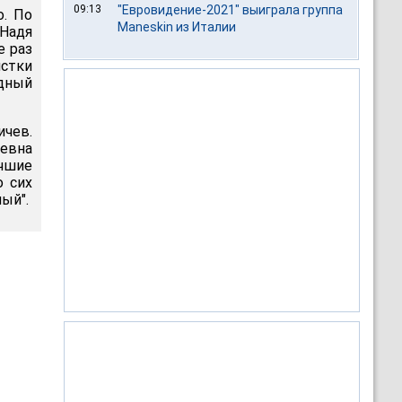
09:13
"Евровидение-2021" выиграла группа
о. По
Maneskin из Италии
(Надя
е раз
истки
удный
ичев.
евна
учшие
о сих
ый".