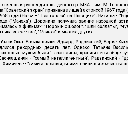
ественный руководитель, директор МХАТ им. М. Горьког
а "Советский экран" признана лучшей актрисой 1967 года 
 1968 года (Нюра - "Три тополя" на Плющихе"; Наташа - "Ещ
года ("Мачеха"). Доронина получила звание народной арт
нималась в фильмах: "Первый эшелон", "Шли солдаты", "Ч
 сила искусства", "Мачеха" и многих других.
были Олег Басилашвили, Эдвард Радзинский, Борис Хим
длился рекордных десять лет. Однако Татьяна Василь
е законные мужья были "талантливы, красивы и вообще л
Басилашвили - "самый интеллигентный", Радзинский - "д
", Химичев -- "самый нежный, внимательный и хозяйственн