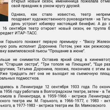
открыл новый сезон, именинница пожелала отме
свой праздник в узком кругу друзей.
Однако, как стало известно, театр непрем
поздравит художественного руководителя - на Тат
день устроит юбиляру настоящий бенефис. А до 
о 16 сентября театр откроет новый сезон, ее труппа 
передает ИТАР-ТАСС.
и Горького покажет первую премьеру - "Вассу Железн
вную роль исполнит Доронина. Потом, уже как режиссер
овку вампиловской пьесы "Прощание в июне".
льше не снимается. Оставив яркий след в кинематог
к "Старшая сестра", "Три тополя на Плющихе", "Еще ра
ругими, Татьяна Доронина, похоже, покончила с этим 
. Уже тридцать лет она не выходит на съемочную площ
тральных подмостков.
одилась в Ленинграде 12 сентября 1933 года. По окон
1956 году работала в Волгоградском театре, затем - в Т
омола в Ленинграде, в 1959-1966 - актриса Ленинград
кого театра им. М. Горького, в 1966-1977, с 1983 - ак
кого, в 1977-1983 - актриса театра им. Вл. Маяковского.