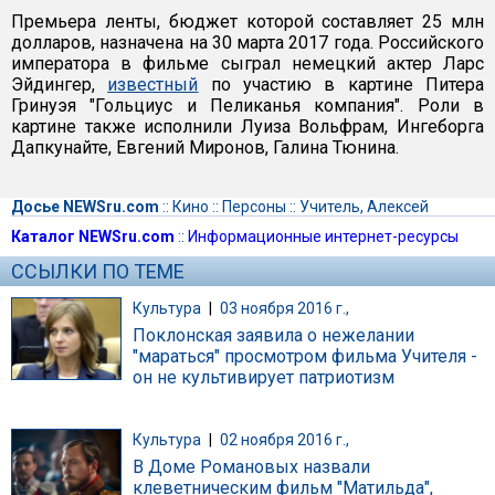
Премьера ленты, бюджет которой составляет 25 млн
долларов, назначена на 30 марта 2017 года. Российского
императора в фильме сыграл немецкий актер Ларс
Эйдингер,
известный
по участию в картине Питера
Гринуэя "Гольциус и Пеликанья компания". Роли в
картине также исполнили Луиза Вольфрам, Ингеборга
Дапкунайте, Евгений Миронов, Галина Тюнина.
Досье NEWSru.com
::
Кино
::
Персоны
::
Учитель, Алексей
Каталог NEWSru.com
::
Информационные интернет-ресурсы
ССЫЛКИ ПО ТЕМЕ
Культура
|
03 ноября 2016 г.,
Поклонская заявила о нежелании
"мараться" просмотром фильма Учителя -
он не культивирует патриотизм
Культура
|
02 ноября 2016 г.,
В Доме Романовых назвали
клеветническим фильм "Матильда",