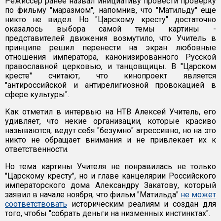
Режиссер ранее назвал инициативу провести проверку
по фильму "маразмом", напомнив, что "Матильду" еще
никто не видел. Но "Царскому кресту" достаточно
оказалось выбора самой темы картины -
представителей движения возмутило, что Учитель в
принципе решил перенести на экран любовные
отношения императора, канонизированного Русской
православной церковью, и танцовщицы. В "Царском
кресте" считают, что кинопроект является
"антироссийской и антирелигиозной провокацией в
сфере культуры".
Как отметил в интервью на НТВ Алексей Учитель, его
удивляет, что некие организации, которые красиво
называются, ведут себя "безумно" агрессивно, но на это
никто не обращает внимания и не привлекает их к
ответственности.
Но тема картины Учителя не понравилась не только
"Царскому кресту", но и главе канцелярии Российского
императорского дома Александру Закатову, который
заявил в начале ноября, что фильм "Матильда"
не может
соответствовать
историческим реалиям и создан для
того, чтобы "собрать деньги на низменных инстинктах".