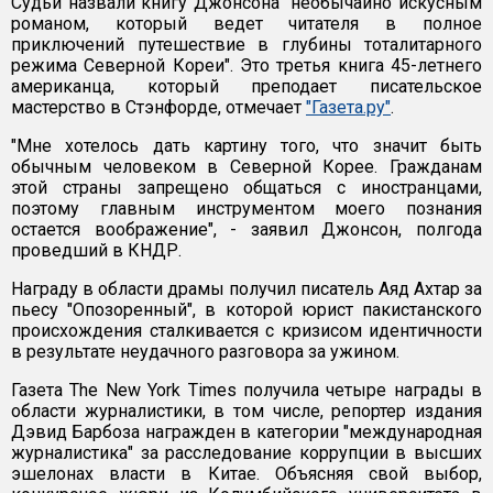
Судьи назвали книгу Джонсона "необычайно искусным
романом, который ведет читателя в полное
приключений путешествие в глубины тоталитарного
режима Северной Кореи". Это третья книга 45-летнего
американца, который преподает писательское
мастерство в Стэнфорде, отмечает
"Газета.ру"
.
"Мне хотелось дать картину того, что значит быть
обычным человеком в Северной Корее. Гражданам
этой страны запрещено общаться с иностранцами,
поэтому главным инструментом моего познания
остается воображение", - заявил Джонсон, полгода
проведший в КНДР.
Награду в области драмы получил писатель Аяд Ахтар за
пьесу "Опозоренный", в которой юрист пакистанского
происхождения сталкивается с кризисом идентичности
в результате неудачного разговора за ужином.
Газета The New York Times получила четыре награды в
области журналистики, в том числе, репортер издания
Дэвид Барбоза награжден в категории "международная
журналистика" за расследование коррупции в высших
эшелонах власти в Китае. Объясняя свой выбор,