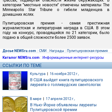
трассах, подвергая опасности жизнь окружающих. В
категории "местные новости" отмечены материалы The
Minneapolis Star Tribune о гибели младенцев в
домашних яслях.
Пулитцеровская премия - самая престижная
журналистская и литературная награда в США. В этом
году на конкурс, проводящийся по 21 категории, было
подано в общей сложности более 2500 заявок.
Досье NEWSru.com
::
СМИ
::
Награды
::
Пулитцеровская премия
Каталог NEWSru.com
::
Информационные интернет-ресурсы
ССЫЛКИ ПО ТЕМЕ
Культура
|
16 ноября 2012 г.,
В США выйдет книга пулитцеровского
лауреата о голливудских саентологах
В мире
|
17 апреля 2012 г.,
В Нью-Йорке объявлены лауреаты
Пулитцеровской премии