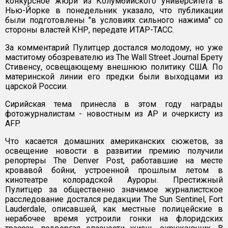
конкурсное жюри из Колумбийского университета в
Нью-Йорке в понедельник указало, что публикации
были подготовлены "в условиях сильного нажима" со
стороны властей КНР, передате ИТАР-ТАСС.
За комментарий Пулитцер достался молодому, но уже
маститому обозревателю из The Wall Street Journal Брету
Стивенсу, освещающему внешнюю политику США. По
материнской линии его предки были выходцами из
царской России.
Сирийская тема принесла в этом году награды
фотожурналистам - новостным из AP и очеркисту из
AFP.
Что касается домашних американских сюжетов, за
освещение новости в развитии премию получили
репортеры The Denver Post, работавшие на месте
кровавой бойни, устроенной прошлым летом в
кинотеатре колорадской Ауроры. Престижный
Пулитцер за общественно значимое журналистское
расследование достался редакции The Sun Sentinel, Fort
Lauderdale, описавшей, как местные полицейские в
нерабочее время устроили гонки на флоридских