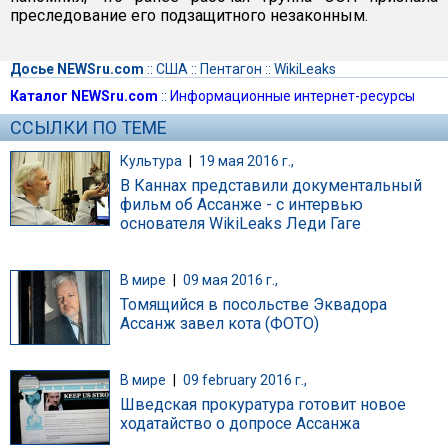
преследование его подзащитного незаконным.
Досье NEWSru.com
::
США
::
Пентагон
::
WikiLeaks
Каталог NEWSru.com
::
Информационные интернет-ресурсы
ССЫЛКИ ПО ТЕМЕ
Культура
|
19 мая 2016 г.,
В Каннах представили документальный
фильм об Ассанже - с интервью
основателя WikiLeaks Леди Гаге
В мире
|
09 мая 2016 г.,
Томящийся в посольстве Эквадора
Ассанж завел кота (ФОТО)
В мире
|
09 february 2016 г.,
Шведская прокуратура готовит новое
ходатайство о допросе Ассанжа