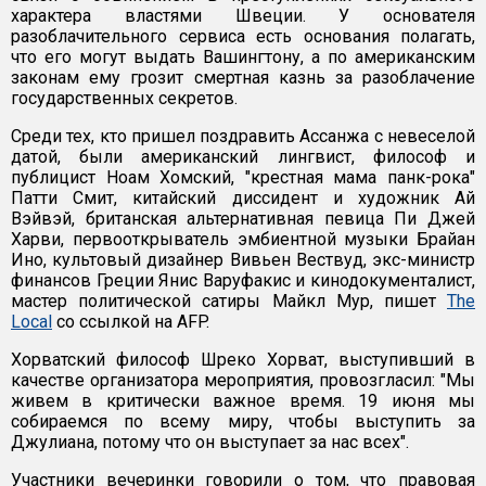
характера властями Швеции. У основателя
разоблачительного сервиса есть основания полагать,
что его могут выдать Вашингтону, а по американским
законам ему грозит смертная казнь за разоблачение
государственных секретов.
Среди тех, кто пришел поздравить Ассанжа с невеселой
датой, были американский лингвист, философ и
публицист Ноам Хомский, "крестная мама панк-рока"
Патти Смит, китайский диссидент и художник Ай
Вэйвэй, британская альтернативная певица Пи Джей
Харви, первооткрыватель эмбиентной музыки Брайан
Ино, культовый дизайнер Вивьен Вествуд, экс-министр
финансов Греции Янис Варуфакис и кинодокументалист,
мастер политической сатиры Майкл Мур, пишет
The
Local
со ссылкой на AFP.
Хорватский философ Шреко Хорват, выступивший в
качестве организатора мероприятия, провозгласил: "Мы
живем в критически важное время. 19 июня мы
собираемся по всему миру, чтобы выступить за
Джулиана, потому что он выступает за нас всех".
Участники вечеринки говорили о том, что правовая