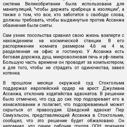
система Великобритании была использована для
манипуляций, "чтобы держать храбреца в изоляции", а
также о том, что все, кто заботится о свободе слова,
должны требовать, чтобы выдвинутые против Ассанжа
обвинения были сняты.
Сам узник посольства сравнил свою жизнь взаперти с
нахождением на космической станции. В его
распоряжении комната размером 4,6 на 4 м,
разделенная на офис и гостиную. У Ассанжа есть
беговая дорожка, душ, микроволновая печь и уф-лампа.
Большую часть времени он проводит за компьютером,
а для того, чтобы не страдать от одиночества, завел
котенка.
В прошлом месяце окружной суд Стокгольма
поддержал европейский ордер на арест Джулиана
Ассанжа, отклонив ходатайства адвокатов. В решении
было отмечено, что суд до сих пор подозревает его в
изнасиловании и полагает, что подозреваемый может
скрыться от правосудия. Шведский адвокат Пер
Самуэльсон, представляющий Ассанжа в Стокгольме,
сообщил, что это решение будет обжаловано. Он
напомнил, что ранее рабочая группа ООН признала