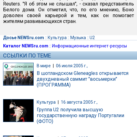
Reuters. "Я об этом не слышал", - сказал представитель
Белого дома. Он отметил, что, по его мнению, Боно
доволен своей карьерой и тем, как он помогает
жителям развивающихся стран.
Досье NEWSru.com
::
Культура
::
Музыка
::
U2
Каталог NEWSru.com
::
Информационные интернет-ресурсы
ССЫЛКИ ПО ТЕМЕ
В мире
|
06 июля 2005 г.,
В шотландском Gleneagles открывается
двухдневный саммит "восьмерки"
(ПРОГРАММА)
Культура
|
16 августа 2005 г.,
Группа U2 получила высшую
государственную награду Португалии
(ФОТО)