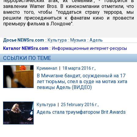
террористических атак, их семьями", - говорится в
заявлении Warner Bros. В кинокомпании отметили, что
вместо того, чтобы "поддаться страху террора, мы
решили присоединиться к фанатам кино и провести
премьеру фильма в Лондоне".
Досье NEWSru.com
::
Культура
::
Музыка
::
Адель
Каталог NEWSru.com
::
Информационные интернет-ресурсы
ССЫЛКИ ПО ТЕМЕ
Криминал
|
18 марта 2016 г.,
В Мичигане бандит, осужденный на 17
лет тюрьмы, спел в суде на мотив хита
певицы Адель (ВИДЕО)
Культура
|
25 february 2016 г.,
Адель стала триумфатором Brit Awards