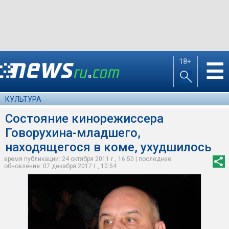
18+
☰
КУЛЬТУРА
Состояние кинорежиссера
Говорухина-младшего,
находящегося в коме, ухудшилось
время публикации: 24 октября 2011 г., 16:50 | последнее
обновление: 07 декабря 2017 г., 10:54