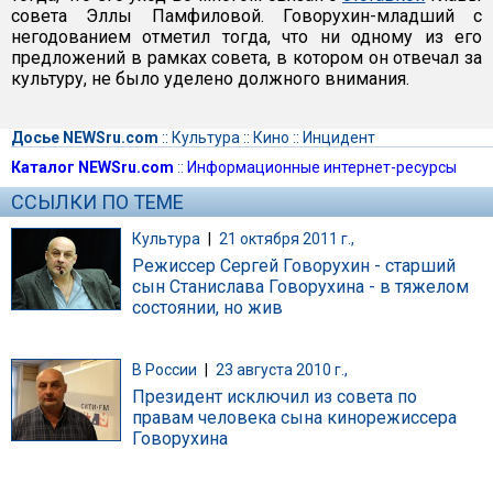
совета Эллы Памфиловой. Говорухин-младший с
негодованием отметил тогда, что ни одному из его
предложений в рамках совета, в котором он отвечал за
культуру, не было уделено должного внимания.
Досье NEWSru.com
::
Культура
::
Кино
::
Инцидент
Каталог NEWSru.com
::
Информационные интернет-ресурсы
ССЫЛКИ ПО ТЕМЕ
Культура
|
21 октября 2011 г.,
Режиссер Сергей Говорухин - старший
сын Станислава Говорухина - в тяжелом
состоянии, но жив
В России
|
23 августа 2010 г.,
Президент исключил из совета по
правам человека сына кинорежиссера
Говорухина