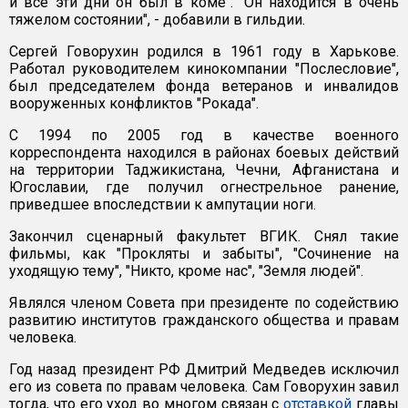
и все эти дни он был в коме". "Он находится в очень
тяжелом состоянии", - добавили в гильдии.
Сергей Говорухин родился в 1961 году в Харькове.
Работал руководителем кинокомпании "Послесловие",
был председателем фонда ветеранов и инвалидов
вооруженных конфликтов "Рокада".
С 1994 по 2005 год в качестве военного
корреспондента находился в районах боевых действий
на территории Таджикистана, Чечни, Афганистана и
Югославии, где получил огнестрельное ранение,
приведшее впоследствии к ампутации ноги.
Закончил сценарный факультет ВГИК. Снял такие
фильмы, как "Прокляты и забыты", "Сочинение на
уходящую тему", "Никто, кроме нас", "Земля людей".
Являлся членом Совета при президенте по содействию
развитию институтов гражданского общества и правам
человека.
Год назад президент РФ Дмитрий Медведев исключил
его из совета по правам человека. Сам Говорухин завил
тогда, что его уход во многом связан с
отставкой
главы