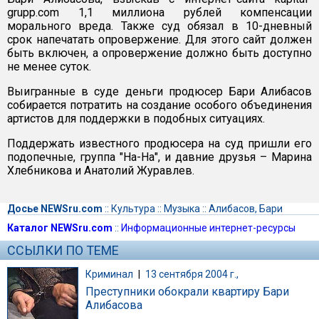
grupp.com 1,1 миллиона рублей компенсации
морального вреда. Также суд обязал в 10-дневный
срок напечатать опровержение. Для этого сайт должен
быть включен, а опровержение должно быть доступно
не менее суток.
Выигранные в суде деньги продюсер Бари Алибасов
собирается потратить на создание особого объединения
артистов для поддержки в подобных ситуациях.
Поддержать известного продюсера на суд пришли его
подопечные, группа "На-На", и давние друзья – Марина
Хлебникова и Анатолий Журавлев.
Досье NEWSru.com
::
Культура
::
Музыка
::
Алибасов, Бари
Каталог NEWSru.com
::
Информационные интернет-ресурсы
ССЫЛКИ ПО ТЕМЕ
Криминал
|
13 сентября 2004 г.,
Преступники обокрали квартиру Бари
Алибасова