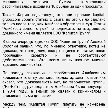
миллионов человек. Сумма компенсации
рассчитывалась исходя из 10 рублей за один просмотр.
Также Жорин подчеркнул, что они просили kapital-
grupp.com убрать статью с сайта, но это было сделано
только после того, как Алибасов обратился в суд. Статья
"Алибасов сошел с ума" не подписана, но владельцем
доменного имени является ООО "Капитал Групп".
В свою очередь адвокат ООО "Капитал Групп" Алексей
Солопин заявил, что, по мнению ответчика, истец не
доказал, что сведения, содержащиеся в статье, носят
порочащий характер и не соответствуют
действительности. Это всего лишь частное мнение
администрации сайта.
По поводу заявления о заработанных Алибасовым
криминальным путем миллиардах адвокат ответчика
сказал, что доказательств нет, но творчество группы
("На-На") под руководством Алибасова было популярно
в 90-е годы, а значит, он связан с криминалом и
криминальными деньгами.
Между тем, "Капитал Групп" платить не намерена.