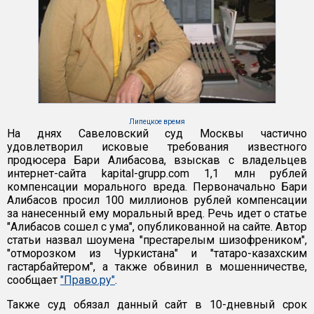
Липецкое время
На днях Савеловский суд Москвы частично
удовлетворил исковые требования известного
продюсера Бари Алибасова, взыскав с владельцев
интернет-сайта kapital-grupp.com 1,1 млн рублей
компенсации морального вреда. Первоначально Бари
Алибасов просил 100 миллионов рублей компенсации
за нанесенный ему моральный вред. Речь идет о статье
"Алибасов сошел с ума", опубликованной на сайте. Автор
статьи назвал шоумена "престарелым шизофреником",
"отморозком из Чуркистана" и "татаро-казахским
гастарбайтером", а также обвинил в мошенничестве,
сообщает
"Право.ру"
.
Также суд обязал данный сайт в 10-дневный срок