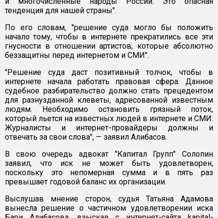
и многочисленные народы России. Это опасная
тенденция для нашей страны".
По его словам, "решение суда могло бы положить
начало тому, чтобы в интернете прекратились все эти
гнусности в отношении артистов, которые абсолютно
беззащитны перед интернетом и СМИ".
"Решение суда даст позитивный толчок, чтобы в
интернете начала работать правовая сфера. Данное
судебное разбирательство должно стать прецедентом
для разнузданной клеветы, адресованной известным
людям. Необходимо остановить грязный поток,
который льется на известных людей в интернете и СМИ.
Журналисты и интернет-провайдеры должны и
отвечать за свои слова", — заявил Алибасов.
В свою очередь адвокат "Капитал Групп" Солопин
заявил, что иск не может быть удовлетворен,
поскольку это непомерная сумма и в пять раз
превышает годовой баланс их организации.
Выслушав мнение сторон, судья Татьяна Адамова
вынесла решение о частичном удовлетворении иска
Бари Алибасова, взыскав с интернет-сайта kapital-