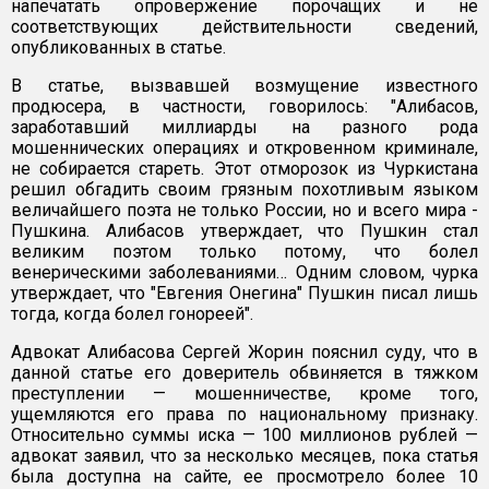
напечатать опровержение порочащих и не
соответствующих действительности сведений,
опубликованных в статье.
В статье, вызвавшей возмущение известного
продюсера, в частности, говорилось: "Алибасов,
заработавший миллиарды на разного рода
мошеннических операциях и откровенном криминале,
не собирается стареть. Этот отморозок из Чуркистана
решил обгадить своим грязным похотливым языком
величайшего поэта не только России, но и всего мира -
Пушкина. Алибасов утверждает, что Пушкин стал
великим поэтом только потому, что болел
венерическими заболеваниями… Одним словом, чурка
утверждает, что "Евгения Онегина" Пушкин писал лишь
тогда, когда болел гонореей".
Адвокат Алибасова Сергей Жорин пояснил суду, что в
данной статье его доверитель обвиняется в тяжком
преступлении — мошенничестве, кроме того,
ущемляются его права по национальному признаку.
Относительно суммы иска — 100 миллионов рублей —
адвокат заявил, что за несколько месяцев, пока статья
была доступна на сайте, ее просмотрело более 10