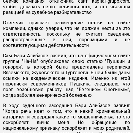
Сейчас компания отключила сайт kapital-grupp.com,
чтобы доказать свою невиновность, и это является
реакцией на судебное разбирательство.
Ответчик признает размещение статьи на сайте
компании, однако уверен, что не должен нести за это
ответственность, поскольку не считает сведения,
распространенные в ней, порочащими и не
соответствующими действительности.
Сам Бари Алибасов заявил, что на официальном сайте
группы "На-На" опубликовал свою статью "Пушкин и
гонорея", в которой была представлена переписка
Вяземского, Жуковского и Тургенева. В ней были даны
ссылки на академические издания. Именно из этой
переписки современников Пушкина следовало, что
поэт возобновил работу над "Евгением Онегиным",
когда заболел венерической болезнью.
В ходе судебного заседания Бари Алибасов заявил:
"Когда речь идет о том, что я некий криминальный
авторитет и совершал какие-то мошенничества, то это
оскорбляет лично меня. Но обращение по
национальному признаку оскорбляет и моих родителей,