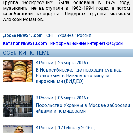
Группа "Воскресение" была основана в 1979 году,
музыканты не выступали в 1982-1994 годах, а потом
возобновили концерты. Лидером группы является
Алексей Романов.
Досье NEWSru.com
::
СНГ
::
Украина
::
Россия
Каталог NEWSru.com
::
Информационные интернет-ресурсы
ССЫЛКИ ПО ТЕМЕ
В России
|
25 марта 2016 г.,
В Новосибирске, где проходит суд над
Волковым, в Навального кинули
пирожными (ВИДЕО)
В России
|
06 марта 2016 г.,
Посольство Украины в Москве забросали
яйцами и помидорами
В России
|
17 february 2016 г.,