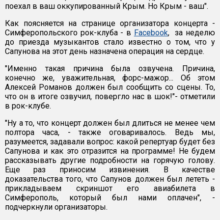
поехал в ваш оккупированный Крым. Но Крым - ваш".
Как поясняется на странице организатора концерта -
Симферопольского рок-клуба - в
Facebook
, за неделю
до приезда музыкантов стало известно о том, что у
Сапунова на этот день назначена операция на сердце.
"Именно такая причина была озвучена. Причина,
конечно же, уважительная, форс-мажор... Об этом
Алексей Романов должен был сообщить со сцены. То,
что он в итоге озвучил, повергло нас в шок!"- отметили
в рок-клубе.
"Ну а то, что концерт должен был длиться не менее чем
полтора часа, - также оговаривалось. Ведь мы,
разумеется, задавали вопрос: какой репертуар будет без
Сапунова и как это отразится на программе! Не будем
рассказывать другие подробности на горячую голову.
Еще раз приносим извинения. В качестве
доказательства того, что Сапунов должен был лететь -
прикладываем скриншот его авиабилета в
Симферополь, который был нами оплачен", -
подчеркнули организаторы.