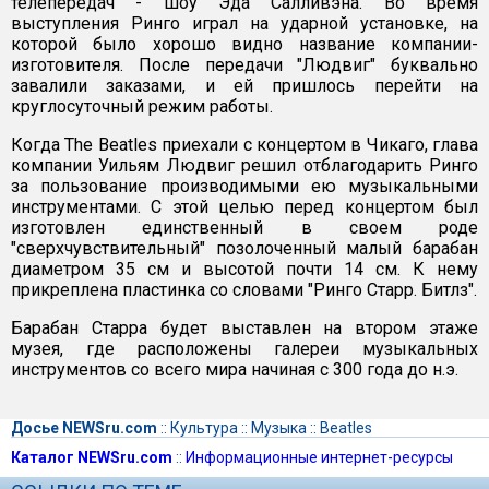
телепередач - шоу Эда Салливэна. Во время
выступления Ринго играл на ударной установке, на
которой было хорошо видно название компании-
изготовителя. После передачи "Людвиг" буквально
завалили заказами, и ей пришлось перейти на
круглосуточный режим работы.
Когда The Beatles приехали с концертом в Чикаго, глава
компании Уильям Людвиг решил отблагодарить Ринго
за пользование производимыми ею музыкальными
инструментами. С этой целью перед концертом был
изготовлен единственный в своем роде
"сверхчувствительный" позолоченный малый барабан
диаметром 35 см и высотой почти 14 см. К нему
прикреплена пластинка со словами "Ринго Старр. Битлз".
Барабан Старра будет выставлен на втором этаже
музея, где расположены галереи музыкальных
инструментов со всего мира начиная с 300 года до н.э.
Досье NEWSru.com
::
Культура
::
Музыка
::
Beatles
Каталог NEWSru.com
::
Информационные интернет-ресурсы