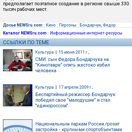
предполагает поэтапное создание в регионе свыше 330
тысяч рабочих мест.
Досье NEWSru.com
::
Кино
::
Персоны
::
Бондарчук, Федор
Каталог NEWSru.com
::
Информационные интернет-ресурсы
ССЫЛКИ ПО ТЕМЕ
Культура
|
15 июня 2011 г.,
СМИ: сын Федора Бондарчука на
"Кинотавре" опять жестоко избил
человека
Культура
|
17 апреля 2009 г.,
Беспартийный режиссер Бондарчук
победил свое "малодушие" и стал
"единороссом"
Национальным паркам России грозит
застройка - крупными спортобъектами