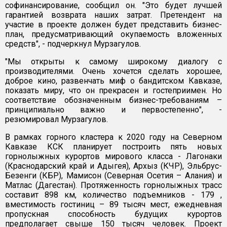
софинансирование, сообщил он. "Это будет лучшей
гарантией возврата наших затрат. Претендент на
участие в проекте должен будет представить бизнес-
план, предусматривающий окупаемость вложенных
средств", - подчеркнул Мурзагулов.
"Мы открыты к самому широкому диалогу с
производителями. Очень хочется сделать хорошее,
доброе кино, развенчать миф о бандитском Кавказе,
показать миру, что он прекрасен и гостеприимен. Но
соответствие обозначенным бизнес-требованиям –
принципиально важно и первостепенно", -
резюмировал Мурзагулов.
В рамках горного кластера к 2020 году на Северном
Кавказе КСК планирует построить пять новых
горнолыжных курортов мирового класса - Лагонаки
(Краснодарский край и Адыгея), Архыз (КЧР), Эльбрус-
Безенги (КБР), Мамисон (Северная Осетия – Алания) и
Матлас (Дагестан). Протяженность горнолыжных трасс
составит 898 км, количество подъемников - 179 ,
вместимость гостиниц – 89 тысяч мест, ежедневная
пропускная способность будущих курортов
предполагает свыше 150 тысяч человек. Проект