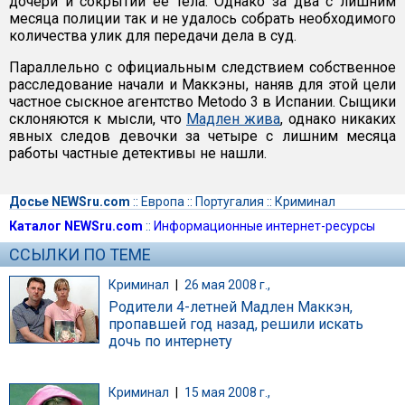
дочери и сокрытии ее тела. Однако за два с лишним
месяца полиции так и не удалось собрать необходимого
количества улик для передачи дела в суд.
Параллельно с официальным следствием собственное
расследование начали и Маккэны, наняв для этой цели
частное сыскное агентство Metodo 3 в Испании. Сыщики
склоняются к мысли, что
Мадлен жива
, однако никаких
явных следов девочки за четыре с лишним месяца
работы частные детективы не нашли.
Досье NEWSru.com
::
Европа
::
Португалия
::
Криминал
Каталог NEWSru.com
::
Информационные интернет-ресурсы
ССЫЛКИ ПО ТЕМЕ
Криминал
|
26 мая 2008 г.,
Родители 4-летней Мадлен Маккэн,
пропавшей год назад, решили искать
дочь по интернету
Криминал
|
15 мая 2008 г.,