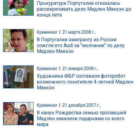
Прокуратура Португалии отказалась
рассекречивать дело Мадлен Маккэн до
конца лета
Криминал
|
21 марта 2008 г.,
В Португалии эмигранту из России
сожгли его Audi за "молчание" по делу
Мадлен Маккэн
Криминал
|
21 января 2008 г.,
Художники ФБР составили фоторобот
возможного похитителя 4-летней Мадлен
Маккэн
Криминал
|
21 декабря 2007 г.,
В канун Рождества семью пропавшей
Мадлен завалили подарками со всего
мира