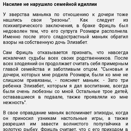
Насилие не нарушило семейной идиллии
У зверства маньяка по отношению к дочери тоже
нашлись свои "резоны". Как следует из
психиатрического заключения, в браке Фрицль был
недоволен тем, что его супруга Розмари располнела.
Именно после этого сладострастный маньяк обратил
взоры на собственную дочь Элизабет.
Сам Фрицль отказывается признать, что навсегда
искалечил судьбы всех своих родственников. После
всех злодеяний он продолжает считать себя примерным
главой семейства и заботливым отцом. "Сыновья и
дочери, которых мне родила Розмари, были ко мне не
слишком привязаны, - поясняет маньяк. - Зато три
ребенка Элизабет, которым я дал воспитание, всегда
были очень любезны со мной. Остальные трое детей,
остававшиеся в подвале, также проявляли ко мне
нежность".
В свое оправдание маньяк вспоминает эпизоды, когда
он приносил узникам настольные игры, а также
разрешил им завести волнистого попугайчика и
золотую рыбку. Фрицль считает, что с его приходом в