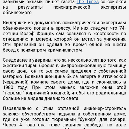
забитыми окнами, пишет газета
The Times
со ссылкой
на результаты психиатрической экспертизы
обвиняемого.
Выдержки из документов психиатрической экспертизы
обвиняемого попали в прессу. Из них следует, что 74-
летний Йозеф Фрицль сам сознался в жестокости по
отношению к матери, которой он мстил за унижения.
Эти признания он сделал во время одной из шести
бесед с психиатром-криминалистом.
Следователи уверены, что за несколько лет до того, как
жестокий тиран бросил в импровизированную темницу
свою дочь, он то же самое проделал с собственной
матерью. Больная женщина была заперта в аттической
(чердачной) комнате своего дома, где и скончалась в
1980 году. При этом маньяк заложил окна этой
"тюрьмы" кирпичной кладкой, чтобы его родительница
больше не видела дневного света.
Параллельно с этим отставной инженер-строитель
занялся обустройством подвала в собственном доме,
где он уже готовил тюремный "бункер" для дочери.
Через 4 года она тоже лишится свободы по воле