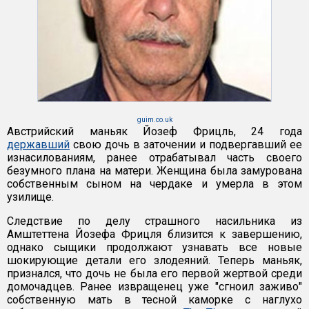
guim.co.uk
Австрийский маньяк Йозеф Фрицль, 24 года
державший
свою дочь в заточении и подвергавший ее
изнасилованиям, ранее отрабатывал часть своего
безумного плана на матери. Женщина была замурована
собственным сыном на чердаке и умерла в этом
узилище.
Следствие по делу страшного насильника из
Амштеттена Йозефа Фрицля близится к завершению,
однако сыщики продолжают узнавать все новые
шокирующие детали его злодеяний. Теперь маньяк,
признался, что дочь не была его первой жертвой среди
домочадцев. Ранее извращенец уже "сгноил заживо"
собственную мать в тесной каморке с наглухо