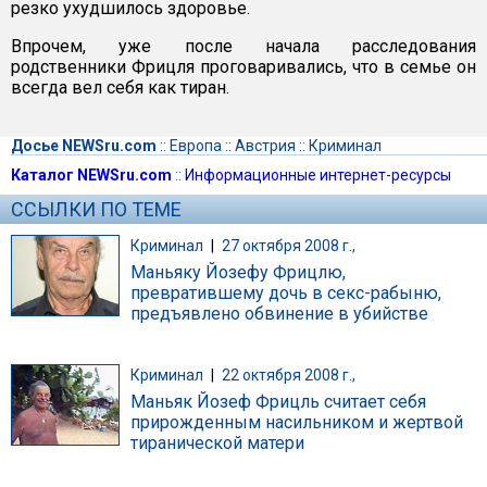
резко ухудшилось здоровье.
Впрочем, уже после начала расследования
родственники Фрицля проговаривались, что в семье он
всегда вел себя как тиран.
Досье NEWSru.com
::
Европа
::
Австрия
::
Криминал
Каталог NEWSru.com
::
Информационные интернет-ресурсы
ССЫЛКИ ПО ТЕМЕ
Криминал
|
27 октября 2008 г.,
Маньяку Йозефу Фрицлю,
превратившему дочь в секс-рабыню,
предъявлено обвинение в убийстве
Криминал
|
22 октября 2008 г.,
Маньяк Йозеф Фрицль считает себя
прирожденным насильником и жертвой
тиранической матери