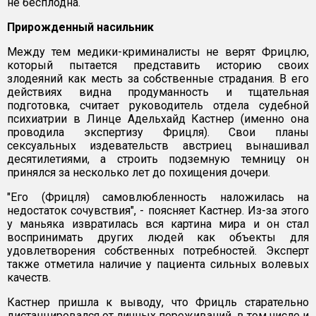
не бесплодна.
Прирожденный насильник
Между тем медики-криминалисты не верят Фрицлю,
который пытается представить историю своих
злодеяний как месть за собственные страдания. В его
действиях видна продуманность и тщательная
подготовка, считает руководитель отдела судебной
психиатрии в Линце Адельхайд Кастнер (именно она
проводила экспертизу Фрицля). Свои планы
сексуальных издевательств австриец вынашивал
десятилетиями, а строить подземную темницу он
принялся за несколько лет до похищения дочери.
"Его (Фрицля) самовлюбленность наложилась на
недостаток сочувствия", - поясняет Кастнер. Из-за этого
у маньяка извратилась вся картина мира и он стал
воспринимать других людей как объекты для
удовлетворения собственных потребностей. Эксперт
также отметила наличие у пациента сильных волевых
качеств.
Кастнер пришла к выводу, что Фрицль старательно
дистанцировался от личных переживаний, в том числе и