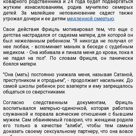
коварного родственника и 24 года будет подвергаться
жутким изнасилованиям, родив мучителю семерых
детей. За малейшее неповиновение садист также
угрожал дочери и ее детям
медленной смертью
.
Свои действия Фрицль мотивировал тем, что еще с
детства настрадался от садизма матери, для которой он
был нежеланным ребенком. "Я никогда не получал от
нее любви, - вспоминает маньяк в беседе с судебным
медиком. - Она избивала и пинала меня до крови, пока я
не падал на пол". По словам Фрицля, он панически
боялся матери.
"Она (мать) постоянно унижала меня, называя Сатаной,
преступником и отродьем", - продолжает насильник. До
самой школы ребенок рос взаперти и ему запрещалось
общаться со сверстниками.
Согласно следственным документам, Фрицль
воспитывался матерью-одиночкой, которая работала
служанкой и порвала всяческие отношения с бывшим
мужем. Сам обвиняемый говорил, что женщина родила
его только в качестве "алиби", чтобы тем самым
доказать своему сексуальному партнеру, что она вовсе