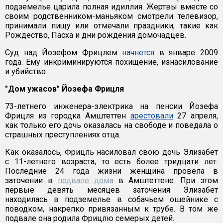
подземелье царила полная идиллия. Жертвы вместе со
своим родственником-маньяком смотрели телевизор,
принимали пищу или отмечали праздники, такие как
Рождество, Пасха и дни рождения домочадцев.
Суд над Йозефом Фрицлем
начнется
в январе 2009
года. Ему инкриминируются похищение, изнасилование
и убийство.
"Дом ужасов" Йозефа Фрицля
73-летнего инженера-электрика на пенсии Йозефа
Фрицля из городка Амштеттен
арестовали
27 апреля,
как только его дочь оказалась на свободе и поведала о
страшных преступлениях отца.
Как оказалось, Фрицль насиловал свою дочь Элизабет
с 11-летнего возраста, то есть более тридцати лет.
Последние 24 года жизни женщина провела в
заточении в
подвале дома
в Амштеттене. При этом
первые девять месяцев заточения Элизабет
находилась в подземелье в собачьем ошейнике с
поводком, накрепко привязанным к трубе. В том же
подвале она родила Фрицлю семерых детей.