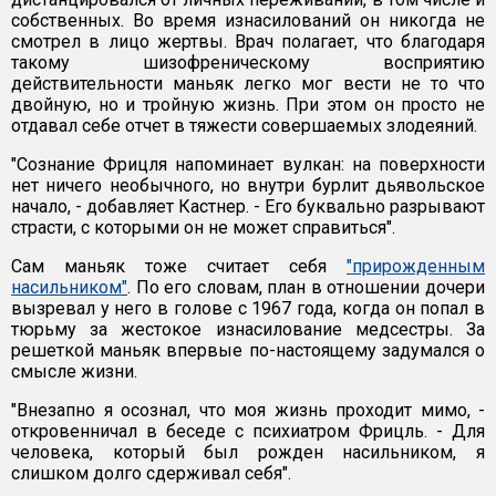
собственных. Во время изнасилований он никогда не
смотрел в лицо жертвы. Врач полагает, что благодаря
такому шизофреническому восприятию
действительности маньяк легко мог вести не то что
двойную, но и тройную жизнь. При этом он просто не
отдавал себе отчет в тяжести совершаемых злодеяний.
"Сознание Фрицля напоминает вулкан: на поверхности
нет ничего необычного, но внутри бурлит дьявольское
начало, - добавляет Кастнер. - Его буквально разрывают
страсти, с которыми он не может справиться".
Сам маньяк тоже считает себя
"прирожденным
насильником"
. По его словам, план в отношении дочери
вызревал у него в голове с 1967 года, когда он попал в
тюрьму за жестокое изнасилование медсестры. За
решеткой маньяк впервые по-настоящему задумался о
смысле жизни.
"Внезапно я осознал, что моя жизнь проходит мимо, -
откровенничал в беседе с психиатром Фрицль. - Для
человека, который был рожден насильником, я
слишком долго сдерживал себя".