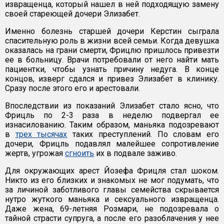
извращенца, который нашел в ней подходящую замену
своей стареющей дочери Элизабет.
Именно болезнь старшей дочери Керстин сыграла
спасительную роль в жизни всей семьи. Когда девушка
оказалась на грани смерти, Фрицлю пришлось привезти
ее в больницу. Врачи потребовали от него найти мать
пациентки, чтобы узнать причину недуга. В конце
концов, изверг сдался и привез Элизабет в клинику.
Сразу после этого его и арестовали.
Впоследствии из показаний Элизабет стало ясно, что
Фрицль по 2-3 раза в неделю подвергал ее
изнасилованию. Таким образом, маньяка подозревают
в
трех тысячах
таких преступлений. По словам его
дочери, Фрицль подавлял малейшее сопротивление
жертв, угрожая
сгноить
их в подвале заживо.
Для окружающих арест Йозефа Фрицля стал шоком.
Никто из его близких и знакомых не мог подумать, что
за личиной заботливого главы семейства скрывается
нутро жуткого маньяка и сексуального извращенца.
Даже жена, 69-летняя Розмари, не подозревала о
тайной страсти супруга, а после его разоблачения у нее