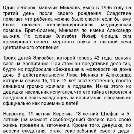
Один ребенок, мальчик Микаэль, умер в 1996 году на
третий день после своего рождения. Следствие
полагает, что ребенка можно было спасти, если бы ему
была оказана квалифицированная медицинская
помощь. Брат-близнец Микаэля по имени Александр
выжил. По словам Элизабет, Йозеф Фрицль сам
кремировал своего мертвого внука в газовой печи
центрального отопления.
Троих детей Элизабет, которой теперь 42 года, маньяк
взял на воспитание. При этом он представил дело так,
будто их подбросила сбежавшая в молодости из дома
дочь. В действительности Лиза, Моника и Александр,
которым сейчас 16, 14 и 12 лет соответственно, просто
слишком громко кричали в подвале. Из-за этого их
дедушка-насильник испугался, что его тайна откроется и
предпочел взять младенцев на воспитание, оформив их
официально как приемных детей.
Напротив, 19-летняя Керстин, 18-летний Штефан и 5-
летний (на момент освобождения) Феликс всю свою
жизнь провели в заточении. Кроме того, девушка, по
версии следствия, стала секс-рабыней своего деда-