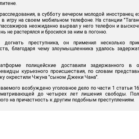
литене.
расследования, в субботу вечером молодой иностранец е
 в игру на своем мобильном телефоне. На станции "Таган
з пассажиров неожиданно вырвал у него телефон и выскоч
нь не растерялся и бросился за ним в погоню.
ь догнать преступника, он применил несколько при
ств, благодаря чему злоумышленника удалось задержат
атформе полицейские доставили задержанного в о
чевидцы курьезного происшествия, по словам представ
тку окрестили Чжуна "сыном Джеки Чана".
ваемого возбуждено уголовное дело по части 1 статьи 1
усматривающей до четырех лет лишения свободы. Пол
ого на причастность к другим подобным преступлениям.