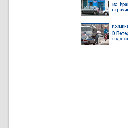
Во Фра
отрази
Кримин
В Пете
подосп