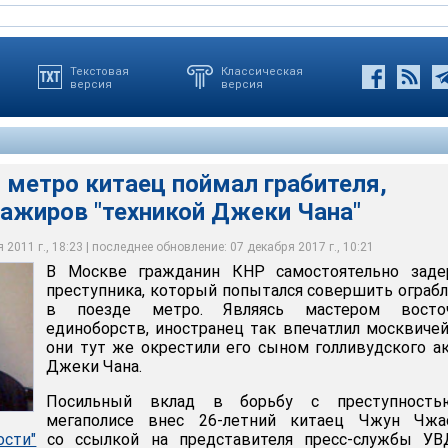
Текстовая
Классическая
версия
версия
 метро китаец поймал грабителя,
сажиров "техникой Джеки Чана"
тформе полицейские доставили задержанного в отдел
2011 г., 18:23 | последнее обновление: 07 декабря 2017 г., 10:21
В Москве гражданин КНР самостоятельно заде
.Москве
преступника, который попытался совершить ограб
в поезде метро. Являясь мастером восто
единоборств, иностранец так впечатлил москвичей
они тут же окрестили его сыном голливудского а
Джеки Чана.
Посильный вклад в борьбу с преступност
мегаполисе внес 26-летний китаец Чжун Чжао
сти"
со ссылкой на представителя пресс-службы УВ