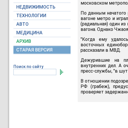
московском метропо
НЕДВИЖИМОСТЬ
По данным начатого 
ТЕХНОЛОГИИ
вагоне метро и играл
(радиальная) один и
АВТО
вагона. Однако Чжаоя
МЕДИЦИНА
"Когда ему удалос
АРХИВ
восточных единобор
СТАРАЯ ВЕРСИЯ
рассказали в МВД.
Дежурившие на пл
внутренних дел. А о
Поиск по сайту
пресс-службы, "в шу
В отношении подозре
РФ (грабеж), пред
проверяет задержанн