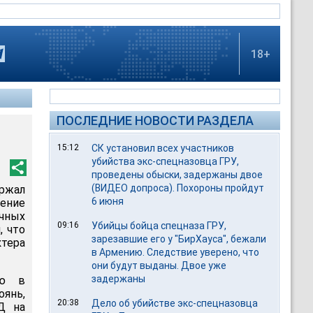
18+
ПОСЛЕДНИЕ НОВОСТИ РАЗДЕЛА
15:12
СК установил всех участников
убийства экс-спецназовца ГРУ,
проведены обыски, задержаны двое
(ВИДЕО допроса). Похороны пройдут
ржал
6 июня
ление
чных
09:16
Убийцы бойца спецназа ГРУ,
, что
зарезавшие его у "БирХауса", бежали
ктера
в Армению. Следствие уверено, что
они будут выданы. Двое уже
задержаны
ью в
янь,
20:38
Дело об убийстве экс-спецназовца
Д на