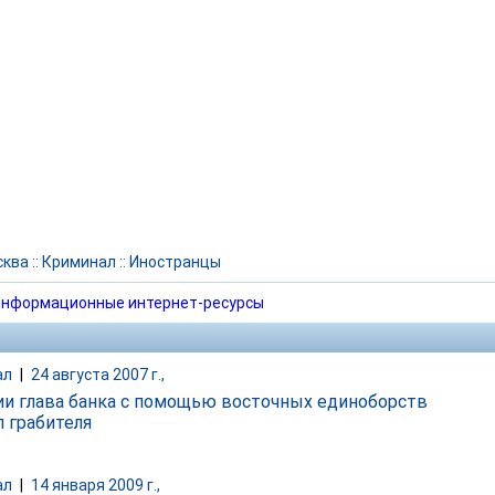
сква
::
Криминал
::
Иностранцы
нформационные интернет-ресурсы
ал
|
24 августа 2007 г.,
ии глава банка с помощью восточных единоборств
л грабителя
ал
|
14 января 2009 г.,