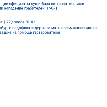
нции официанты суши-бара по-тарантиновски
ли нападение грабителей: 1 убит
ал
|
27 декабря 2010 г.,
рбурге педофила задержала мать восьмиклассницы и
евшие на помощь гастарбайтеры