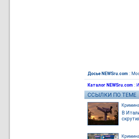
Досье NEWSru.com
::
Мо
Каталог NEWSru.com
::
И
ССЫЛКИ ПО ТЕМЕ
Кримин
В Итал
скрути
Кримин