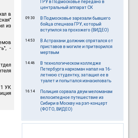
ГРУ в Подмосковье передано в
центральный аппарат СК
хал в
09:30
В Подмосковье зарезали бывшего
ская"
бойца спецназа ГРУ, который
ил из
вступился за прохожего (ВИДЕО)
14:53
В Астрахани должник спрятался от
емов
приставов в могиле и притворился
ь", -
мертвым
14:46
В технологическом колледже
тдел
Петербурга наркоман напал на 16-
ителя
летнюю студентку, затащил ее в
туалет и попытался изнасиловать
61 УК
16:14
Полиция сорвала двум меломанам
иция
велосипедное путешествие из
Сибири в Москву на рэп-концерт
(ФОТО, ВИДЕО)