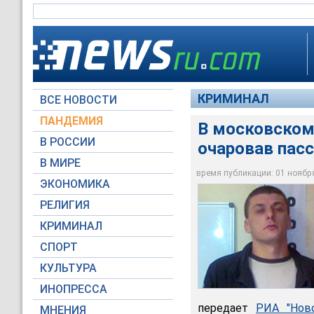
КРИМИНАЛ
ВСЕ НОВОСТИ
ПАНДЕМИЯ
В московском
В РОССИИ
очаровав пас
Дежурившие на пла
В МИРЕ
внутренних дел
время публикации: 01 ноября 
ЭКОНОМИКА
ГУ МВД России по г
РЕЛИГИЯ
КРИМИНАЛ
СПОРТ
КУЛЬТУРА
ИНОПРЕССА
передает
РИА "Ново
МНЕНИЯ