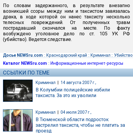
По словам задержанного, в результате внезапно
возникшей ссоры между ним и таксистом завязалась
драка, в ходе которой он нанес таксисту несколько
телесных повреждений. От полученных травм
пострадавший скончался на месте. По факту
возбуждено уголовное дело по ст. 105 УК РФ
(убийство). Ведется следствие.
Досье NEWSru.com
::
Краснодарский край
::
Криминал
::
Убийство
Каталог NEWSru.com
::
Информационные интернет-ресурсы
ССЫЛКИ ПО ТЕМЕ
Криминал
|
14 августа 2007 г.,
В Колумбии полицейские избили
таксиста. За это их уволили
Криминал
|
04 июля 2007 г.,
В Тюменской области подросток
застрелил таксиста, чтобы не платить за
проезд