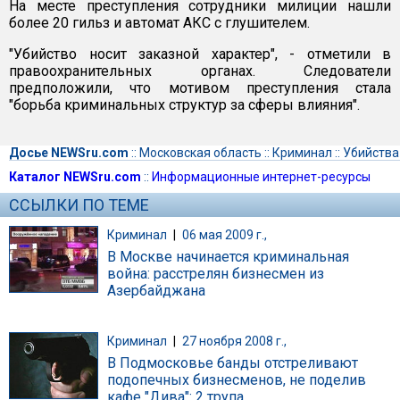
На месте преступления сотрудники милиции нашли
более 20 гильз и автомат АКС с глушителем.
"Убийство носит заказной характер", - отметили в
правоохранительных органах. Следователи
предположили, что мотивом преступления стала
"борьба криминальных структур за сферы влияния".
Досье NEWSru.com
::
Московская область
::
Криминал
::
Убийства
Каталог NEWSru.com
::
Информационные интернет-ресурсы
ССЫЛКИ ПО ТЕМЕ
Криминал
|
06 мая 2009 г.,
В Москве начинается криминальная
война: расстрелян бизнесмен из
Азербайджана
Криминал
|
27 ноября 2008 г.,
В Подмосковье банды отстреливают
подопечных бизнесменов, не поделив
кафе "Дива": 2 трупа