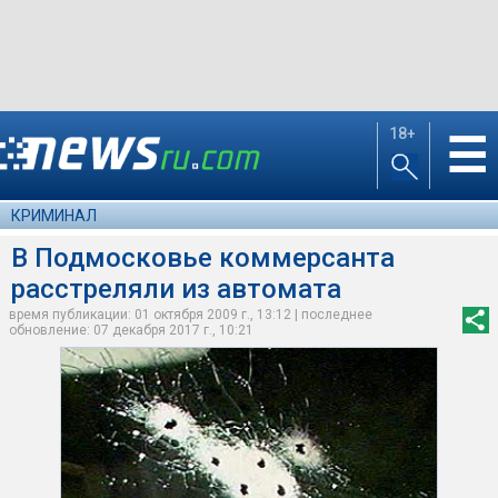
18+
☰
КРИМИНАЛ
В Подмосковье коммерсанта
расстреляли из автомата
время публикации: 01 октября 2009 г., 13:12 | последнее
обновление: 07 декабря 2017 г., 10:21