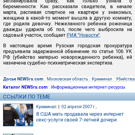
запланировала сразу, как только узнала о
беременности. Как рассказали свидетели, в начале
марта, распивая спиртное на квартире у знакомых,
женщина в какой-то момент вышла в другую комнату,
где родила девочку. Нежеланного ребенка роженица
дважды ударила об пол, после чего выбросила на
садовый участок, сообщает
РИА "Новости"
.
В настоящее время Рузская городская прокуратура
предъявила задержанной обвинение по статье 106 УК
РФ (убийство матерью новорожденного ребенка), ей
назначена судебно-психиатрическая экспертиза.
Досье NEWSru.com
::
Московская область
::
Криминал
::
Убийства
Каталог NEWSru.com
::
Информационные интернет-ресурсы
ССЫЛКИ ПО ТЕМЕ
Криминал
|
02 апреля 2007 г.,
В США мать продавала через интернет
секс-услуги своей 7-летней дочери