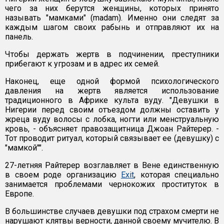
чего за них берутся женщины, которых принято
называть "мамками" (madam). Именно они следят за
каждым шагом своих рабынь и отправляют их на
панель.
Чтобы держать жертв в подчинении, преступники
прибегают к угрозам и в адрес их семей.
Наконец, еще одной формой психологического
давления на жертв является использование
традиционного в Африке культа вуду. "Девушки в
Нигерии перед своим отъездом должны оставить у
жреца вуду волосы с лобка, ногти или менструальную
кровь, - объясняет правозащитница Джоан Райтерер. -
Тот проводит ритуал, который связывает ее (девушку) с
"мамкой"".
27-летняя Райтерер возглавляет в Вене единственную
в своем роде организацию
Exit
, которая специально
занимается проблемами чернокожих проституток в
Европе.
В большинстве случаев девушки под страхом смерти не
нарушают клятвы верности, данной своему мучителю. В