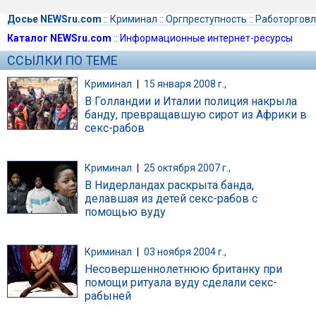
Досье NEWSru.com
::
Криминал
::
Оргпреступность
::
Работоргов
Каталог NEWSru.com
::
Информационные интернет-ресурсы
ССЫЛКИ ПО ТЕМЕ
Криминал
|
15 января 2008 г.,
В Голландии и Италии полиция накрыла
банду, превращавшую сирот из Африки в
секс-рабов
Криминал
|
25 октября 2007 г.,
В Нидерландах раскрыта банда,
делавшая из детей секс-рабов с
помощью вуду
Криминал
|
03 ноября 2004 г.,
Несовершеннолетнюю британку при
помощи ритуала вуду сделали секс-
рабыней