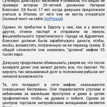
Сутенеры действуют насилием и обманом, что видно на
примере истории 26-летней уроженки Нигерии
Блессинг. Ей было 17 лет, когда девушке предложили
учиться в Италии, от чего она не могла отказаться
(полный текст на сайте
InoPressa
).
Однако по прибытии в Европу у нее, как и у многих
других, отняли паспорт и отправили на панель
фешенебельного туристического города на Адриатике.
Блессинг должна была зарабатывать деньги, чтобы,
якобы, возместить потраченную на ее переезд сумму. В
общей сложности она оказалась "должна" мафии 35
тысяч евро.
Девушку продолжали обманывать, уверяя ее, что после
возврата денег она может делать все, что захочет. Но
вернуть так называемый долг в положении рабыни нет
никакой возможности.
Те, кто попадают в сети мафии, оказываются
совершенно бесправны. Они подвергаются угрозам и
избиениям за малейшие проступки и даже в целях
профилактики: чтобы не думали о побеге. Одним из
центров торговли нигерийскими женщинами является