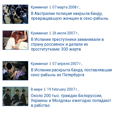
Криминал
|
07 марта 2008 г.,
В Австралии полиция накрыла банду,
превращавшую женщин в секс-рабынь
Криминал
|
26 июля 2007 г.,
В Испании преступники заманивали в
страну россиянок и делали их
проститутками: 300 жертв
Криминал
|
07 апреля 2007 г.,
В Испании раскрыта банда, поставлявшая
секс-рабынь из Петербурга
В мире
|
19 february 2007 г.,
Около 200 тыс. граждан Белоруссии,
Украины и Молдовы ежегодно попадают
в рабство