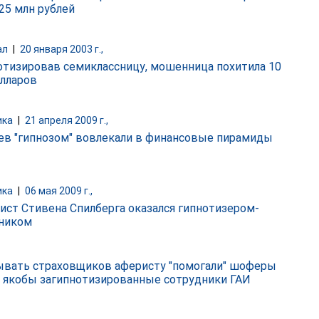
 25 млн рублей
ал
|
20 января 2003 г.,
отизировав семиклассницу, мошенница похитила 10
олларов
ика
|
21 апреля 2009 г.,
ев "гипнозом" вовлекали в финансовые пирамиды
ика
|
06 мая 2009 г.,
ист Стивена Спилберга оказался гипнотизером-
ником
вать страховщиков аферисту "помогали" шоферы
и якобы загипнотизированные сотрудники ГАИ