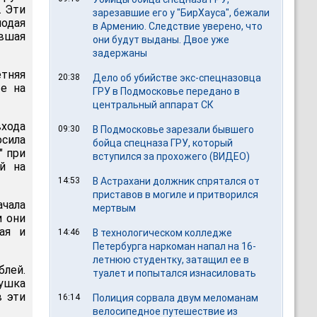
. Эти
зарезавшие его у "БирХауса", бежали
дая
в Армению. Следствие уверено, что
вшая
они будут выданы. Двое уже
задержаны
тняя
20:38
Дело об убийстве экс-спецназовца
ые на
ГРУ в Подмосковье передано в
центральный аппарат СК
входа
09:30
В Подмосковье зарезали бывшего
осила
бойца спецназа ГРУ, который
" при
вступился за прохожего (ВИДЕО)
й на
14:53
В Астрахани должник спрятался от
приставов в могиле и притворился
ачала
мертвым
м они
ая и
14:46
В технологическом колледже
Петербурга наркоман напал на 16-
летнюю студентку, затащил ее в
блей.
туалет и попытался изнасиловать
вушка
в эти
16:14
Полиция сорвала двум меломанам
велосипедное путешествие из