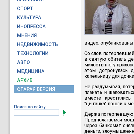
СПОРТ
КУЛЬТУРА
ИНОПРЕССА
МНЕНИЯ
видео, опубликованы
НЕДВИЖИМОСТЬ
ТЕХНОЛОГИИ
Со слов потерпевшей,
в святую обитель де
АВТО
милостыню у прихожа
этом дотронулась д
МЕДИЦИНА
капельницу для дочки
АРХИВ
Не раздумывая, поте
СТАРАЯ ВЕРСИЯ
плакать и жаловатьс
вместе крестились
"цыганка" пошли к ме
Поиск по сайту
Держа потерпевшую з
Предполагаемая моше
через банкомат снял
деньги, злоумышленн