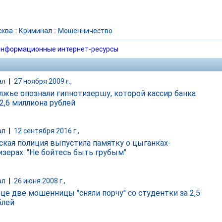
сква
::
Криминал
::
Мошенничество
нформационные интернет-ресурсы
ал
|
27 ноября 2009 г.,
лжье опознали гипнотизершу, которой кассир банка
2,6 миллиона рублей
ал
|
12 сентября 2016 г.,
кая полиция выпустила памятку о цыганках-
изерах: "Не бойтесь быть грубым"
ал
|
26 июня 2008 г.,
ице две мошенницы "сняли порчу" со студентки за 2,5
блей