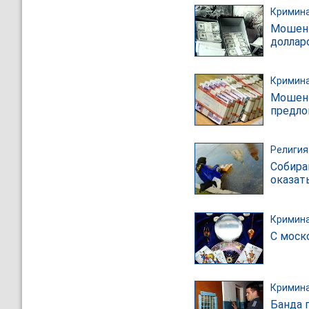
Кримин
Мошенн
доллар
Кримин
Мошенн
предло
Религия
Собира
оказат
Кримин
С моск
Кримин
Банда 