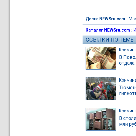
Досье NEWSru.com
::
Мо
Каталог NEWSru.com
::
И
ССЫЛКИ ПО ТЕМЕ
Кримин
В Пово
отдала 
Кримин
Тюменс
гипнот
Кримин
В стол
млн ру