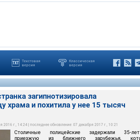
ские задержали 35-летнюю приезжую из ближнего зарубежья,
Текстовая
Классическая
версия
версия
т в мошенничестве на 15 тысяч рублей. Эти деньги
дала молодая посетительница Данилова монастыря.
ждает, что находилась под гипнозом
ороду Москве
странка загипнотизировала
у храма и похитила у нее 15 тысяч
 2016 г., 14:24 | последнее обновление: 07 декабря 2017 г., 10:21
Столичные полицейские задержали 35-ле
приезжую из ближнего зарубежья, кот