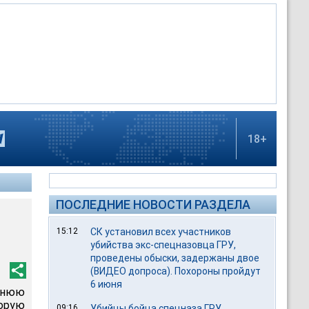
18+
ПОСЛЕДНИЕ НОВОСТИ РАЗДЕЛА
15:12
СК установил всех участников
убийства экс-спецназовца ГРУ,
проведены обыски, задержаны двое
(ВИДЕО допроса). Похороны пройдут
6 июня
тнюю
орую
09:16
Убийцы бойца спецназа ГРУ,