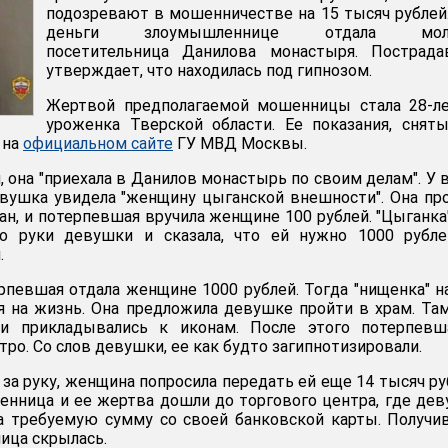
подозревают в мошенничестве на 15 тысяч рублей
деньги злоумышленнице отдала моло
посетительница Данилова монастыря. Пострада
утверждает, что находилась под гипнозом.
Жертвой предполагаемой мошенницы стала 28-ле
уроженка Тверской области. Ее показания, снят
 на
официальном сайте
ГУ МВД Москвы.
 она "приехала в Данилов монастырь по своим делам". У 
вушка увидела "женщину цыганской внешности". Она пр
н, и потерпевшая вручила женщине 100 рублей. "Цыганка
о руки девушки и сказала, что ей нужно 1000 рубле
.
рпевшая отдала женщине 1000 рублей. Тогда "нищенка" н
я на жизнь. Она предложила девушке пройти в храм. Та
 и прикладывались к иконам. После этого потерпевш
тро. Со слов девушки, ее как будто загипнотизировали.
а руку, женщина попросила передать ей еще 14 тысяч ру
нница и ее жертва дошли до торгового центра, где де
а требуемую сумму со своей банковской карты. Получи
ица скрылась.