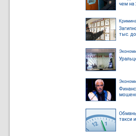
чем на
Кримин
Загипн
тыс. д
Эконом
Уральц
Эконом
Финанс
мошен
Обманы
такси 