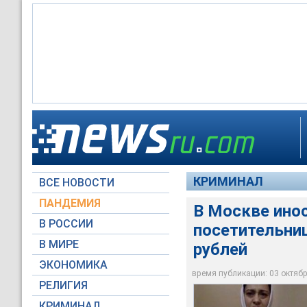
Столичные полицей
которую подозреваю
злоумышленнице от
Пострадавшая утвер
КРИМИНАЛ
ВСЕ НОВОСТИ
ГУ МВД России по г
ПАНДЕМИЯ
В Москве ино
В РОССИИ
посетительниц
В МИРЕ
рублей
ЭКОНОМИКА
время публикации: 03 октября
РЕЛИГИЯ
КРИМИНАЛ