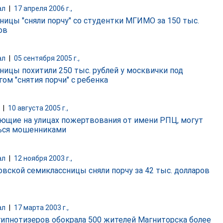
ал
|
17 апреля 2006 г.,
ицы "сняли порчу" со студентки МГИМО за 150 тыс.
ов
ал
|
05 сентября 2005 г.,
ицы похитили 250 тыс. рублей у москвички под
гом "снятия порчи" с ребенка
|
10 августа 2005 г.,
ющие на улицах пожертвования от имени РПЦ, могут
ься мошенниками
ал
|
12 ноября 2003 г.,
овской семиклассницы сняли порчу за 42 тыс. долларов
ал
|
17 марта 2003 г.,
гипнотизеров обокрала 500 жителей Магниторска более