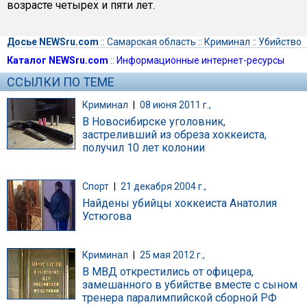
возрасте четырех и пяти лет.
Досье NEWSru.com
::
Самарская область
::
Криминал
::
Убийство
Каталог NEWSru.com
::
Информационные интернет-ресурсы
ССЫЛКИ ПО ТЕМЕ
Криминал
|
08 июня 2011 г.,
В Новосибирске уголовник,
застреливший из обреза хоккеиста,
получил 10 лет колонии
Спорт
|
21 декабря 2004 г.,
Найдены убийцы хоккеиста Анатолия
Устюгова
Криминал
|
25 мая 2012 г.,
В МВД открестились от офицера,
замешанного в убийстве вместе с сыном
тренера паралимпийской сборной РФ