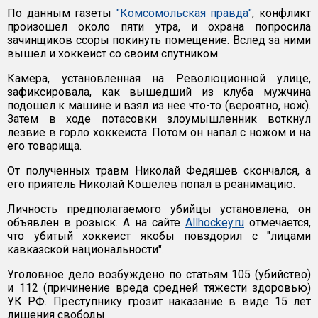
По данным газеты
"Комсомольская правда"
, конфликт
произошел около пяти утра, и охрана попросила
зачинщиков ссоры покинуть помещение. Вслед за ними
вышел и хоккеист со своим спутником.
Камера, установленная на Революционной улице,
зафиксировала, как вышедший из клуба мужчина
подошел к машине и взял из нее что-то (вероятно, нож).
Затем в ходе потасовки злоумышленник воткнул
лезвие в горло хоккеиста. Потом он напал с ножом и на
его товарища.
От полученных травм Николай Федяшев скончался, а
его приятель Николай Кошелев попал в реанимацию.
Личность предполагаемого убийцы установлена, он
объявлен в розыск. А на сайте
Allhockey.ru
отмечается,
что убитый хоккеист якобы повздорил с "лицами
кавказской национальности".
Уголовное дело возбуждено по статьям 105 (убийство)
и 112 (причинение вреда средней тяжести здоровью)
УК РФ. Преступнику грозит наказание в виде 15 лет
лишения свободы.