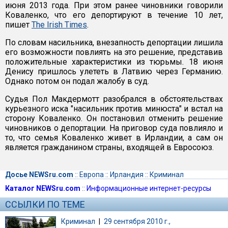
июня 2013 года. При этом ранее чиновники говорили
Коваленко, что его депортируют в течение 10 лет,
пишет
The Irish Times
.
По словам насильника, внезапность депортации лишила
его возможности повлиять на это решение, представив
положительные характеристики из тюрьмы. 18 июня
Денису пришлось улететь в Латвию через Германию.
Однако потом он подал жалобу в суд.
Судья Пол Макдермотт разобрался в обстоятельствах
курьезного иска "насильник против минюста" и встал на
сторону Коваленко. Он постановил отменить решение
чиновников о депортации. На приговор суда повлияло и
то, что семья Коваленко живет в Ирландии, а сам он
является гражданином страны, входящей в Евросоюз.
Досье NEWSru.com
::
Европа
::
Ирландия
::
Криминал
Каталог NEWSru.com
::
Информационные интернет-ресурсы
ССЫЛКИ ПО ТЕМЕ
Криминал
|
29 сентября 2010 г.,