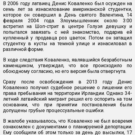
В 2006 году латвиец Денис Коваленко был осужден на
семь лет за изнасилование американской студентки,
которое он совершил в День святого Валентина, 14
февраля 2004 года. Злоумышленник около 3:00
встретил на Шоп-стрит в центре Голуэя девушку и
попытался завязать с ней знакомство, подарив ей
купленный у продавца роз цветок. Потом он затащил
студентку в кусты на темной улице и изнасиловал в
различной форме.
В ходе следствия Коваленко, являвшийся безработным
каменщиком, утверждал, что все происходило по
обоюдному согласию, но его версия была отвергнута.
Сразу после освобождения в 2013 году Денис
Коваленко получил судебное решение о лишении его
права пребывания на территории Ирландии. Однако 34-
летний латвийский мигрант решил его оспорить на том
основании, что при принятии постановления были
допущены грубые процессуальные ошибки.
В жалобе указывалось, что Коваленко не был вовремя
ознакомлен с документами о планируемой депортации.
Ему сообщили об этом только за день до высылки, 17