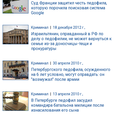
Суд Франции защитил честь педофила,
которую порочила поисковая система
Google
Криминал
|
18 декабря 2012 г.,
Израильтянин, оправданный в РФ по
делу о педофилии, не может вернуться к
семье из-за доносчицы-тещи и
прокуратуры
Криминал
|
30 апреля 2010 г.,
Петербургского педофила, осужденного
на 6 лет условно, могут оправдать: он
"возмужал" после армии
Криминал
|
13 апреля 2010 г.,
В Петербурге педофил засудил
командира батальона милиции после
изнасилования его сына